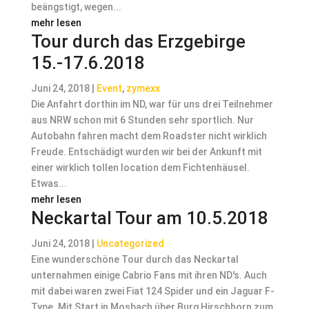
beängstigt, wegen...
mehr lesen
Tour durch das Erzgebirge
15.-17.6.2018
Juni 24, 2018
|
Event
,
zymexx
Die Anfahrt dorthin im ND, war für uns drei Teilnehmer
aus NRW schon mit 6 Stunden sehr sportlich. Nur
Autobahn fahren macht dem Roadster nicht wirklich
Freude. Entschädigt wurden wir bei der Ankunft mit
einer wirklich tollen location dem Fichtenhäusel.
Etwas...
mehr lesen
Neckartal Tour am 10.5.2018
Juni 24, 2018
|
Uncategorized
Eine wunderschöne Tour durch das Neckartal
unternahmen einige Cabrio Fans mit ihren ND's. Auch
mit dabei waren zwei Fiat 124 Spider und ein Jaguar F-
Type. Mit Start in Mosbach über Burg Hirschhorn zum