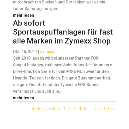
mitgebrachten Speisen und Getränken war es ein
toller Samstag morgen.
mehr lesen
Ab sofort
Sportauspuffanlagen für fast
alle Marken im Zymexx Shop
Okt. 18, 2017
|
zymexx
Seit 2016 lassen wir bei unserem Partner FOX
Auspuffanlagen, exklusive Schalldämpfer für unsere
Drive-Emotion Serie für den MX-5 ND sowie für den
Hyundai Tucson fertigen. Die gute Zusammenarbeit,
die gute Qualität und der typische FOX Sound
veranlasst uns auch alle...
mehr lesen
Seite 2 von 6
«
1
2
3
4
5
...
»
Letzte »