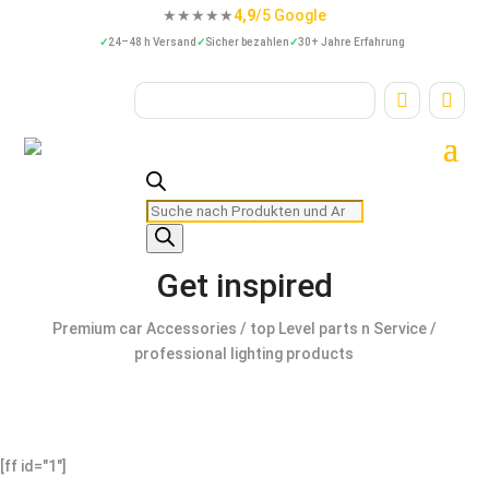
★★★★★
4,9
/5 Google
24–48 h Versand
Sicher bezahlen
30+ Jahre Erfahrung


Products
search
Get inspired
Premium car Accessories / top Level parts n Service /
professional lighting products
[ff id="1"]