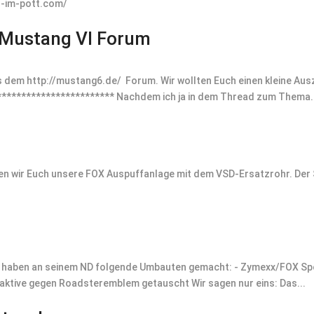
en-im-pott.com/
Mustang VI Forum
s dem http://mustang6.de/ Forum. Wir wollten Euch einen kleine Au
************************* Nachdem ich ja in dem Thread zum Thema.
en wir Euch unsere FOX Auspuffanlage mit dem VSD-Ersatzrohr. Der S
ir haben an seinem ND folgende Umbauten gemacht: - Zymexx/FOX Sp
kyaktive gegen Roadsteremblem getauscht Wir sagen nur eins: Das...