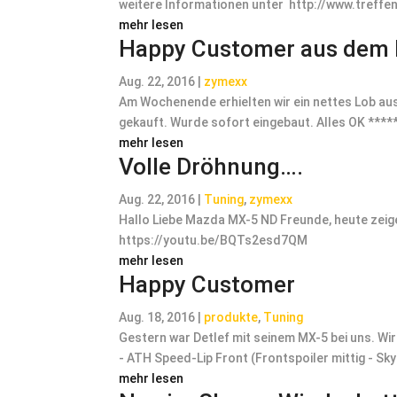
weitere Informationen unter http://www.treff
mehr lesen
Happy Customer aus dem 
Aug. 22, 2016
|
zymexx
Am Wochenende erhielten wir ein nettes Lob au
gekauft. Wurde sofort eingebaut. Alles OK ***
mehr lesen
Volle Dröhnung….
Aug. 22, 2016
|
Tuning
,
zymexx
Hallo Liebe Mazda MX-5 ND Freunde, heute zeig
https://youtu.be/BQTs2esd7QM
mehr lesen
Happy Customer
Aug. 18, 2016
|
produkte
,
Tuning
Gestern war Detlef mit seinem MX-5 bei uns. W
- ATH Speed-Lip Front (Frontspoiler mittig - S
mehr lesen