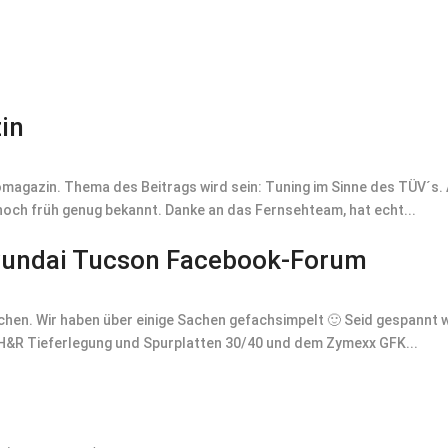
in
omagazin. Thema des Beitrags wird sein: Tuning im Sinne des TÜV´s. 
noch früh genug bekannt. Danke an das Fernsehteam, hat echt...
yundai Tucson Facebook-Forum
en. Wir haben über einige Sachen gefachsimpelt 🙂 Seid gespannt wa
 H&R Tieferlegung und Spurplatten 30/40 und dem Zymexx GFK...