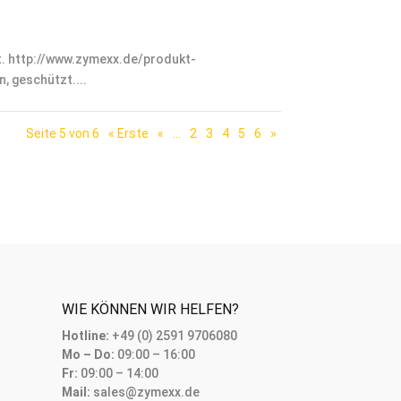
tt. http://www.zymexx.de/produkt-
, geschützt....
Seite 5 von 6
« Erste
«
...
2
3
4
5
6
»
WIE KÖNNEN WIR HELFEN?
Hotline:
+49 (0) 2591 9706080
Mo – Do:
09:00 – 16:00
Fr:
09:00 – 14:00
Mail:
sales@zymexx.de