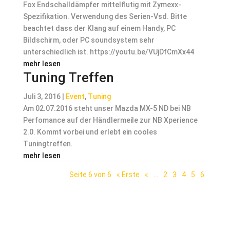
Fox Endschalldämpfer mittelflutig mit Zymexx-
Spezifikation. Verwendung des Serien-Vsd. Bitte
beachtet dass der Klang auf einem Handy, PC
Bildschirm, oder PC soundsystem sehr
unterschiedlich ist. https://youtu.be/VUjDfCmXx44
mehr lesen
Tuning Treffen
Juli 3, 2016
|
Event
,
Tuning
Am 02.07.2016 steht unser Mazda MX-5 ND bei NB
Perfomance auf der Händlermeile zur NB Xperience
2.0. Kommt vorbei und erlebt ein cooles
Tuningtreffen.
mehr lesen
Seite 6 von 6
« Erste
«
...
2
3
4
5
6