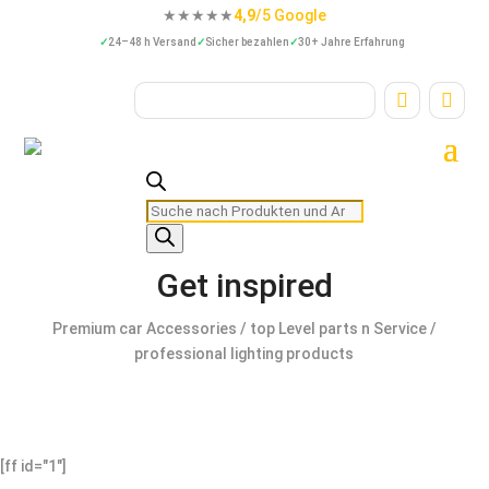
★★★★★
4,9
/5 Google
24–48 h Versand
Sicher bezahlen
30+ Jahre Erfahrung


Products
search
Get inspired
Premium car Accessories / top Level parts n Service /
professional lighting products
[ff id="1"]