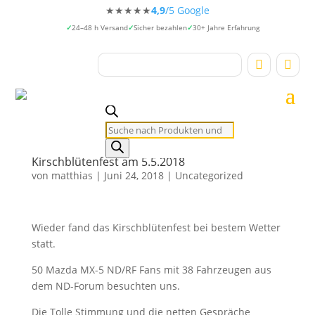
★★★★★
4,9
/5 Google
24–48 h Versand
Sicher bezahlen
30+ Jahre Erfahrung


Products
search
Kirschblütenfest am 5.5.2018
von
matthias
|
Juni 24, 2018
|
Uncategorized
Wieder fand das Kirschblütenfest bei bestem Wetter
statt.
50 Mazda MX-5 ND/RF Fans mit 38 Fahrzeugen aus
dem ND-Forum besuchten uns.
Die Tolle Stimmung und die netten Gespräche