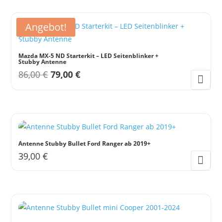
1.158,00 €
999,00 €.
Angebot!
Mazda MX-5 ND Starterkit – LED Seitenblinker +
Stubby Antenne
Ursprünglicher
Aktueller
86,00
€
79,00
€
Preis
Preis
war:
ist:
86,00 €
79,00 €.
Antenne Stubby Bullet Ford Ranger ab 2019+
39,00
€