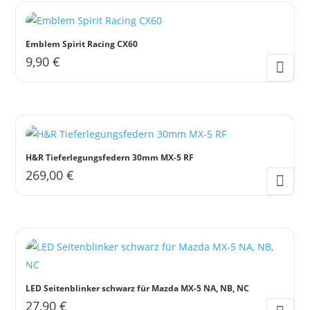
auf
der
Emblem Spirit Racing CX60
Produktseite
9,90
€
gewählt
werden
H&R Tieferlegungsfedern 30mm MX-5 RF
269,00
€
Dieses
Produkt
weist
mehrere
Varianten
auf.
LED Seitenblinker schwarz für Mazda MX-5 NA, NB, NC
Die
27,90
€