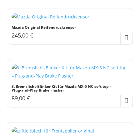
Produkt
weist
mehrere
Varianten
Mazda Original Reifendrucksensor
auf.
245,00
€
Die
Optionen
können
auf
der
Produktseite
3. Bremslicht-Blinker Kit für Mazda MX-5 NC soft top –
gewählt
Plug-and-Play Brake Flasher
89,00
€
werden