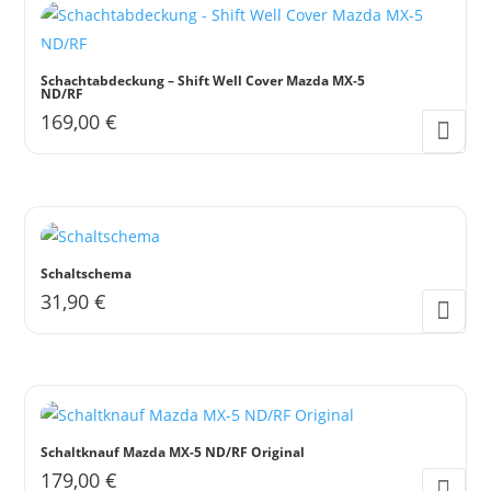
auf
mehrere
der
Varianten
Produktseite
auf.
Schachtabdeckung – Shift Well Cover Mazda MX-5
gewählt
ND/RF
Die
169,00
€
werden
Optionen
können
auf
der
Produktseite
gewählt
Schaltschema
31,90
€
werden
Schaltknauf Mazda MX-5 ND/RF Original
179,00
€