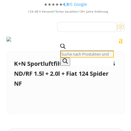
★★★★★
4,9
/5 Google
24–48 h Versand
Sicher bezahlen
30+ Jahre Erfahrung


Products
search
K+N Sportluftfilter für Mazda MX-5
ND/RF 1.5l + 2.0l + Fiat 124 Spider
NF