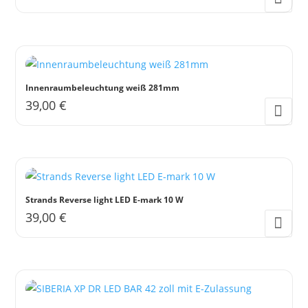
Die
Dieses
werden
Optionen
Produkt
können
weist
auf
mehrere
der
Varianten
Innenraumbeleuchtung weiß 281mm
Produktseite
auf.
39,00
€
gewählt
Die
werden
Optionen
können
auf
der
Strands Reverse light LED E-mark 10 W
Produktseite
39,00
€
gewählt
werden