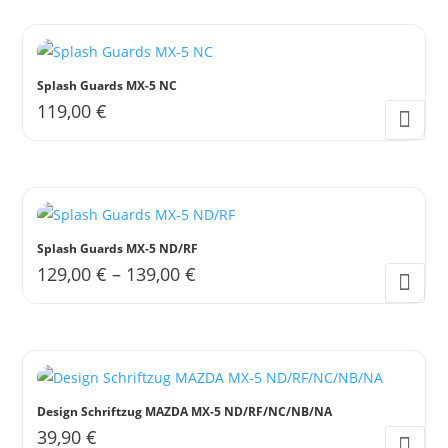
Splash Guards MX-5 NC
119,00
€
Dieses
Produkt
weist
mehrere
Varianten
Splash Guards MX-5 ND/RF
auf.
129,00
€
–
139,00
€
Die
Dieses
Optionen
Produkt
können
weist
auf
mehrere
der
Varianten
Design Schriftzug MAZDA MX-5 ND/RF/NC/NB/NA
Produktseite
auf.
39,90
€
gewählt