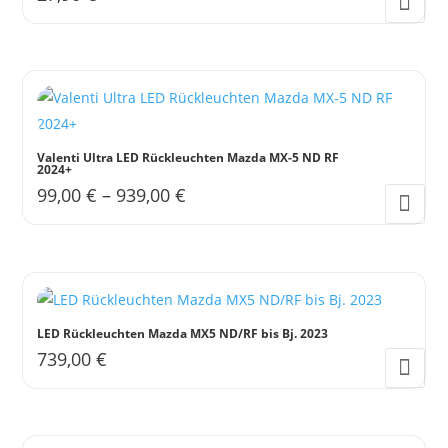
Optionen
können
auf
der
Produktseite
gewählt
Valenti Ultra LED Rückleuchten Mazda MX-5 ND RF
werden
2024+
99,00
€
–
939,00
€
Dieses
Produkt
weist
mehrere
Varianten
LED Rückleuchten Mazda MX5 ND/RF bis Bj. 2023
auf.
739,00
€
Die
Optionen
können