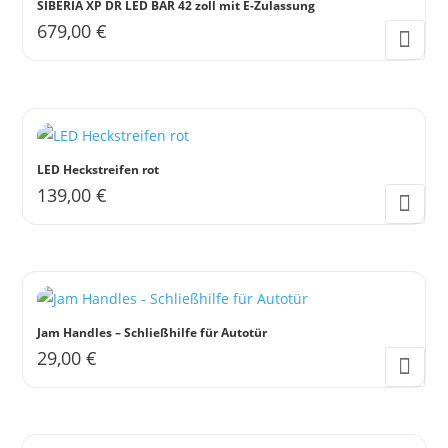
SIBERIA XP DR LED BAR 42 zoll mit E-Zulassung
679,00
€
LED Heckstreifen rot
139,00
€
Dieses
Produkt
weist
mehrere
Varianten
Jam Handles – Schließhilfe für Autotür
auf.
29,00
€
Die
Dieses
Optionen
Produkt
können
weist