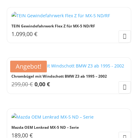
TEIN Gewindefahrwerk Flex Z für MX-5 ND/RF
1.099,00
€
Angebot!
Chrombügel mit Windschott BMW Z3 ab 1995 – 2002
Ursprünglicher
Aktueller
299,00
€
0,00
€
Preis
Preis
war:
ist:
299,00 €
0,00 €.
Mazda OEM Lenkrad MX-5 ND – Serie
189,00
€