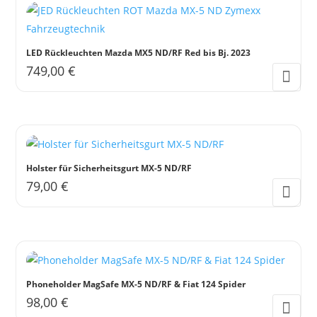
auf
der
Produktseite
LED Rückleuchten Mazda MX5 ND/RF Red bis Bj. 2023
gewählt
749,00
€
werden
Holster für Sicherheitsgurt MX-5 ND/RF
79,00
€
Phoneholder MagSafe MX-5 ND/RF & Fiat 124 Spider
98,00
€