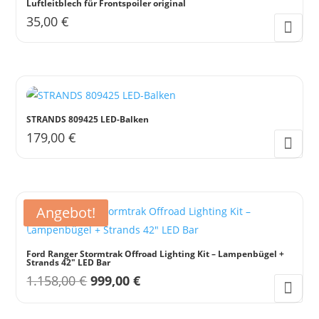
Luftleitblech für Frontspoiler original
35,00
€
Dieses
Produkt
weist
mehrere
Varianten
STRANDS 809425 LED-Balken
auf.
179,00
€
Die
Optionen
können
auf
Angebot!
der
Produktseite
Ford Ranger Stormtrak Offroad Lighting Kit – Lampenbügel +
gewählt
Strands 42″ LED Bar
Ursprünglicher
Aktueller
1.158,00
€
999,00
€
werden
Preis
Preis
war:
ist: