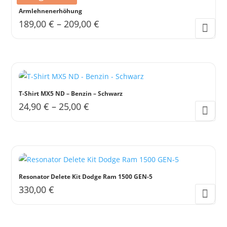
Armlehnenerhöhung
189,00
€
–
209,00
€
Dieses
Produkt
weist
mehrere
Varianten
T-Shirt MX5 ND – Benzin – Schwarz
auf.
24,90
€
–
25,00
€
Die
Dieses
Optionen
Produkt
können
weist
auf
mehrere
der
Varianten
Resonator Delete Kit Dodge Ram 1500 GEN-5
Produktseite
auf.
330,00
€
gewählt
Die
werden
Optionen
können