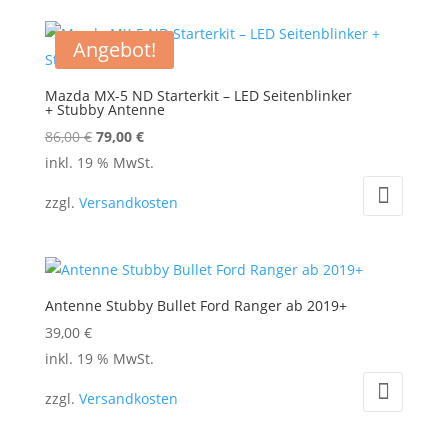
Angebot!
Mazda MX-5 ND Starterkit – LED Seitenblinker
+ Stubby Antenne
Ursprünglicher
Aktueller
86,00
€
79,00
€
Preis
Preis
inkl. 19 % MwSt.
war:
ist:
zzgl.
Versandkosten
86,00 €
79,00 €.
Antenne Stubby Bullet Ford Ranger ab 2019+
39,00
€
inkl. 19 % MwSt.
zzgl.
Versandkosten