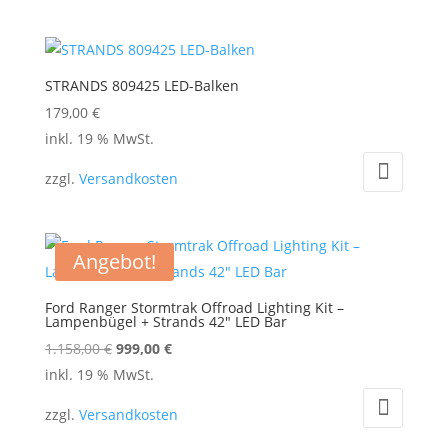
mehrere
Varianten
auf.
STRANDS 809425 LED-Balken
Die
179,00
€
Optionen
inkl. 19 % MwSt.
können
auf
zzgl.
Versandkosten
der
Produktseite
gewählt
Angebot!
werden
Ford Ranger Stormtrak Offroad Lighting Kit –
Lampenbügel + Strands 42″ LED Bar
Ursprünglicher
Aktueller
1.158,00
€
999,00
€
Preis
Preis
inkl. 19 % MwSt.
war:
ist:
zzgl.
Versandkosten
1.158,00 €
999,00 €.