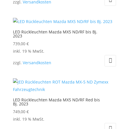
zzgl.
Versandkosten
weist
mehrere
Varianten
auf.
LED Rückleuchten Mazda MX5 ND/RF bis Bj.
Die
2023
Optionen
739,00
€
können
inkl. 19 % MwSt.
auf
zzgl.
Versandkosten
der
Produktseite
gewählt
werden
LED Rückleuchten Mazda MX5 ND/RF Red bis
Bj. 2023
749,00
€
inkl. 19 % MwSt.