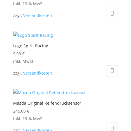
inkl. 19 % MwSt.
zzgl.
Versandkosten
Logo Spirit Racing
9,00
€
Dieses
inkl. MwSt.
Produkt
zzgl.
Versandkosten
weist
mehrere
Varianten
auf.
Mazda Original Reifendrucksensor
Die
245,00
€
Optionen
inkl. 19 % MwSt.
können
auf
zzgl.
Versandkosten