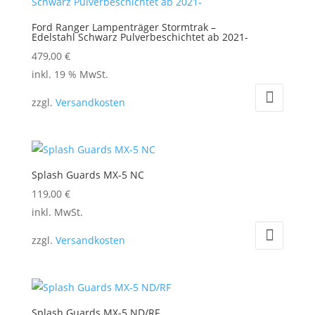
Ford Ranger Lampenträger Stormtrak –
Edelstahl Schwarz Pulverbeschichtet ab 2021-
479,00
€
inkl. 19 % MwSt.
zzgl.
Versandkosten
Splash Guards MX-5 NC
119,00
€
Dieses
inkl. MwSt.
Produkt
zzgl.
Versandkosten
weist
mehrere
Varianten
auf.
Splash Guards MX-5 ND/RF