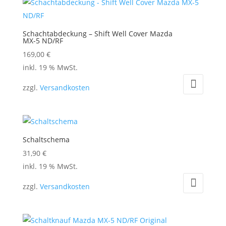
gewählt
auf.
werden
Die
Schachtabdeckung – Shift Well Cover Mazda
Optionen
MX-5 ND/RF
können
169,00
€
auf
inkl. 19 % MwSt.
der
zzgl.
Versandkosten
Produktseite
gewählt
werden
Schaltschema
31,90
€
inkl. 19 % MwSt.
zzgl.
Versandkosten