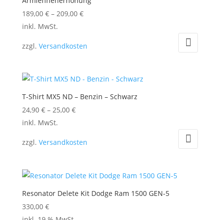
Armlehnenerhöhung
189,00
€
–
209,00
€
Dieses
inkl. MwSt.
Produkt
zzgl.
Versandkosten
weist
mehrere
Varianten
auf.
T-Shirt MX5 ND – Benzin – Schwarz
Die
24,90
€
–
25,00
€
Optionen
Dieses
inkl. MwSt.
können
Produkt
auf
zzgl.
Versandkosten
weist
der
mehrere
Produktseite
Varianten
gewählt
auf.
werden
Resonator Delete Kit Dodge Ram 1500 GEN-5
Die
330,00
€
Optionen
inkl. 19 % MwSt.