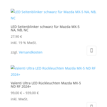
mehrere
Varianten
auf.
Die
LED Seitenblinker schwarz für Mazda MX-5
Optionen
NA, NB, NC
können
27,90
€
auf
inkl. 19 % MwSt.
der
zzgl.
Versandkosten
Produktseite
gewählt
werden
Valenti Ultra LED Rückleuchten Mazda MX-5
ND RF 2024+
99,00
€
–
939,00
€
Dieses
inkl. MwSt.
Produkt