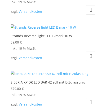
inkl. 19 % MwSt.
können
auf
zzgl.
Versandkosten
der
Produktseite
gewählt
werden
Strands Reverse light LED E-mark 10 W
39,00
€
inkl. 19 % MwSt.
zzgl.
Versandkosten
SIBERIA XP DR LED BAR 42 zoll mit E-Zulassung
679,00
€
inkl. 19 % MwSt.
zzgl.
Versandkosten