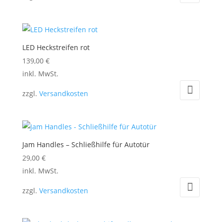
LED Heckstreifen rot
139,00
€
Dieses
inkl. MwSt.
Produkt
zzgl.
Versandkosten
weist
mehrere
Varianten
auf.
Jam Handles – Schließhilfe für Autotür
Die
29,00
€
Optionen
Dieses
inkl. MwSt.
können
Produkt
auf
zzgl.
Versandkosten
weist
der
mehrere
Produktseite
Varianten