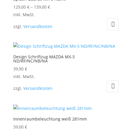
Die
129,00
€
–
139,00
€
Optionen
Dieses
inkl. MwSt.
können
Produkt
auf
zzgl.
Versandkosten
weist
der
mehrere
Produktseite
Varianten
gewählt
auf.
werden
Design Schriftzug MAZDA MX-5
Die
ND/RF/NC/NB/NA
Optionen
39,90
€
können
Dieses
inkl. MwSt.
auf
Produkt
zzgl.
Versandkosten
der
weist
Produktseite
mehrere
gewählt
Varianten
werden
auf.
Innenraumbeleuchtung weiß 281mm
Die
39,00
€
Optionen