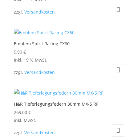
können
auf
zzgl.
Versandkosten
der
Produktseite
gewählt
werden
Emblem Spirit Racing CX60
9,90
€
inkl. 19 % MwSt.
zzgl.
Versandkosten
H&R Tieferlegungsfedern 30mm MX-5 RF
269,00
€
Dieses
inkl. MwSt.
Produkt
zzgl.
Versandkosten
weist