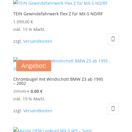
TEIN Gewindefahrwerk Flex Z für MX-5 ND/RF
1.099,00
€
inkl. 19 % MwSt.
zzgl.
Versandkosten
Angebot!
Chrombügel mit Windschott BMW Z3 ab 1995
– 2002
Ursprünglicher
Aktueller
299,00
€
0,00
€
Preis
Preis
inkl. 19 % MwSt.
war:
ist:
zzgl.
Versandkosten
299,00 €
0,00 €.