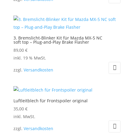
der
Produktseite
gewählt
werden
3. Bremslicht-Blinker Kit für Mazda MX-5 NC
soft top – Plug-and-Play Brake Flasher
89,00
€
inkl. 19 % MwSt.
zzgl.
Versandkosten
Luftleitblech für Frontspoiler original
35,00
€
Dieses
inkl. MwSt.
Produkt
zzgl.
Versandkosten
weist