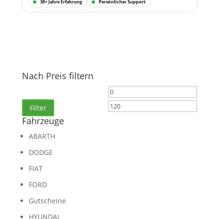
30+ Jahre Erfahrung
Persönlicher Support
Nach Preis filtern
Min.
Max.
Preis
Preis
Filter
Fahrzeuge
ABARTH
DODGE
FIAT
FORD
Gutscheine
HYUNDAI