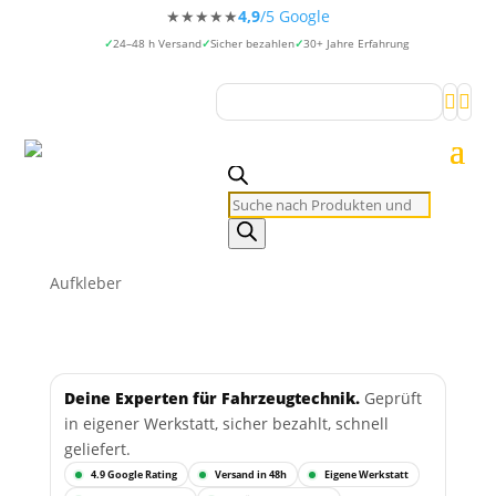
★★★★★
4,9
/5 Google
24–48 h Versand
Sicher bezahlen
30+ Jahre Erfahrung


Products
search
Aufkleber
Deine Experten für Fahrzeugtechnik.
Geprüft
in eigener Werkstatt, sicher bezahlt, schnell
geliefert.
4.9 Google Rating
Versand in 48h
Eigene Werkstatt