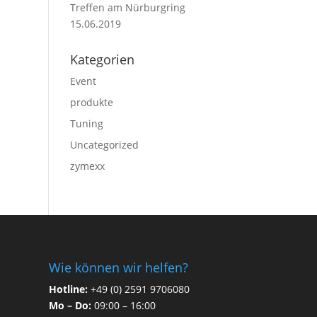
Treffen am Nürburgring
15.06.2019
Kategorien
Event
produkte
Tuning
Uncategorized
zymexx
Wie können wir helfen?
Hotline:
+49 (0) 2591 9706080
Mo – Do:
09:00 – 16:00