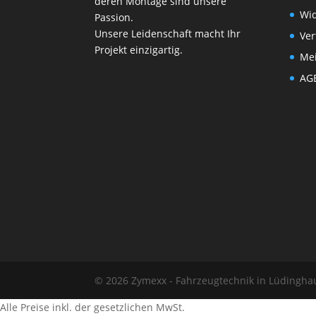
deren Montage sind unsere
Wi
Passion.
Unsere Leidenschaft macht Ihr
Ver
Projekt einzigartig.
Me
AG
© 2026 Zymexx - Fahrzeugtechnik in Lüdinghaus
Alle Preise inkl. der gesetzlichen MwSt.