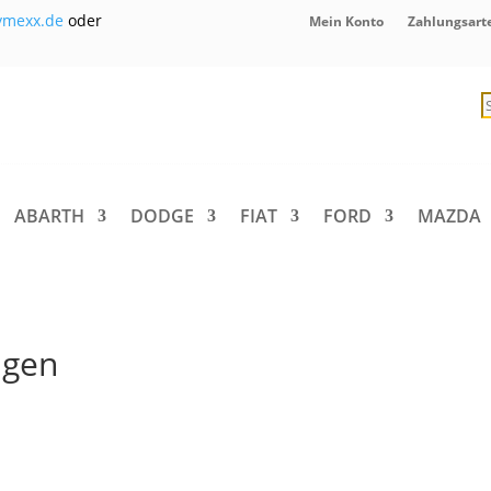
ymexx.de
oder
Mein Konto
Zahlungsart
P
s
ABARTH
DODGE
FIAT
FORD
MAZDA
ngen