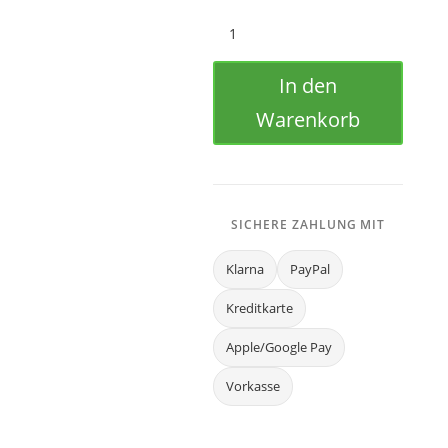
Tachoscheibe
Mazda
MX-
In den
5
ND
Warenkorb
ab
2015-
Menge
SICHERE ZAHLUNG MIT
Klarna
PayPal
Kreditkarte
Apple/Google Pay
Vorkasse