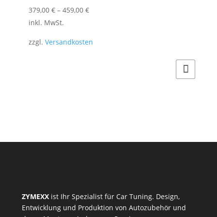
Dieses
379,00
€
–
459,00
€
Produkt
inkl. MwSt.
weist
zzgl.
Versandkosten
mehrere
Varianten
auf.
Die
Optionen
können
auf
der
Produktseite
gewählt
werden
ZYMEXX
ist Ihr Spezialist für Car Tuning. Design,
Entwicklung und Produktion von Autozubehör und