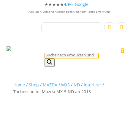
★★★★★
4,9
/5 Google
24–48 h Versand
Sicher bezahlen
30+ Jahre Erfahrung


Products
search
Home
/
Shop
/
MAZDA
/
MX5
/
ND
/
Interieur
/
Tachoscheibe Mazda MX-5 ND ab 2015-