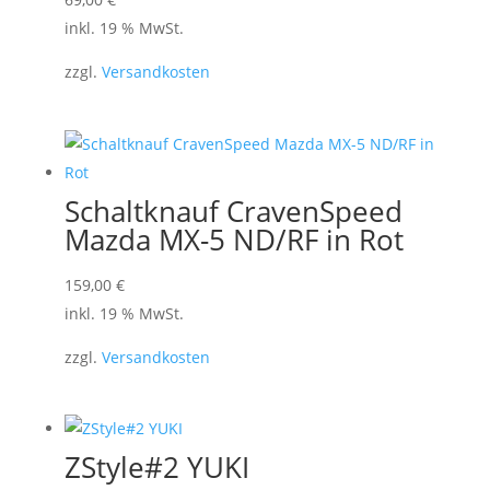
der
inkl. 19 % MwSt.
Produktseite
zzgl.
Versandkosten
gewählt
werden
Schaltknauf CravenSpeed
Mazda MX-5 ND/RF in Rot
159,00
€
inkl. 19 % MwSt.
zzgl.
Versandkosten
ZStyle#2 YUKI