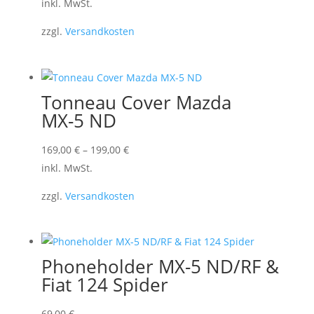
Produkt
inkl. MwSt.
weist
zzgl.
Versandkosten
mehrere
Varianten
auf.
Die
Tonneau Cover Mazda
Optionen
MX-5 ND
können
auf
Dieses
169,00
€
–
199,00
€
der
Produkt
inkl. MwSt.
Produktseite
weist
zzgl.
Versandkosten
gewählt
mehrere
werden
Varianten
auf.
Die
Phoneholder MX-5 ND/RF &
Optionen
Fiat 124 Spider
können
auf
69,00
€