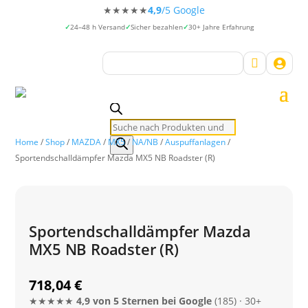
★★★★★
4,9
/5 Google
24–48 h Versand
Sicher bezahlen
30+ Jahre Erfahrung


Products
search
Home
/
Shop
/
MAZDA
/
MX5
/
NA/NB
/
Auspuffanlagen
/
Sportendschalldämpfer Mazda MX5 NB Roadster (R)
Sportendschalldämpfer Mazda
MX5 NB Roadster (R)
718,04
€
★★★★★
4,9 von 5 Sternen bei Google
(185) · 30+