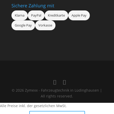
Sichere Zahlung mit
Klarna
PayPal
Kreditkarte
Apple Pay
Google Pay
Vorkasse
© 2026 Zymexx - Fahrzeugtechnik in Lüdinghausen |
All rights reserved.
Alle Preise inkl. der gesetzlichen MwSt.