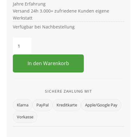
Jahre Erfahrung
Versand 24h
3.000+ zufriedene Kunden
eigene
Werkstatt
Verfügbar bei Nachbestellung
Sportendschalldämpfer
Mazda
MX5
NB
In den Warenkorb
Roadster
(R)
Menge
SICHERE ZAHLUNG MIT
Klarna
PayPal
Kreditkarte
Apple/Google Pay
Vorkasse