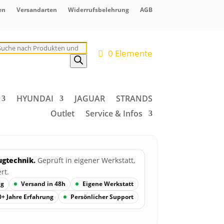
en
Versandarten
Widerrufsbelehrung
AGB
roducts
earch
0 Elemente
HYUNDAI
JAGUAR
STRANDS
Outlet
Service & Infos
ugtechnik.
Geprüft in eigener Werkstatt,
rt.
ng
Versand in 48h
Eigene Werkstatt
0+ Jahre Erfahrung
Persönlicher Support