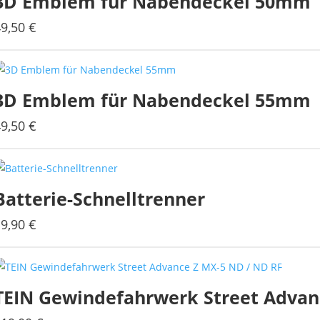
3D Emblem für Nabendeckel 50mm
49,50
€
3D Emblem für Nabendeckel 55mm
49,50
€
Batterie-Schnelltrenner
19,90
€
TEIN Gewindefahrwerk Street Advan