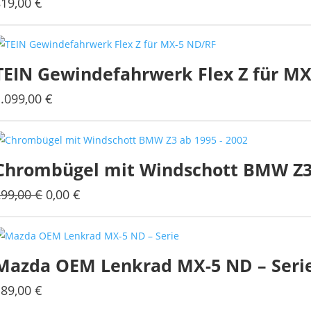
819,00
€
TEIN Gewindefahrwerk Flex Z für M
1.099,00
€
Chrombügel mit Windschott BMW Z3 
Ursprünglicher
Aktueller
299,00
€
0,00
€
Preis
Preis
war:
ist:
299,00 €
0,00 €.
Mazda OEM Lenkrad MX-5 ND – Seri
189,00
€