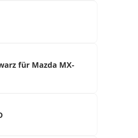
warz für Mazda MX-
D