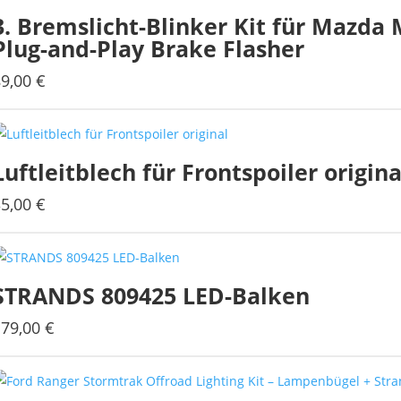
3. Bremslicht-Blinker Kit für Mazda 
auf
Plug-and-Play Brake Flasher
der
Produktseite
89,00
€
gewählt
werden
Luftleitblech für Frontspoiler origina
35,00
€
Dieses
Produkt
weist
mehrere
STRANDS 809425 LED-Balken
Varianten
auf.
179,00
€
Die
Optionen
können