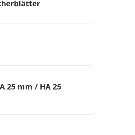
cherblätter
VA 25 mm / HA 25