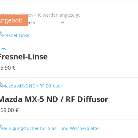
Nach
nisse 1 – 62 von 448 werden angezeigt
Angebot!
Angebot!
Angebot!
Angebot!
Aktualität
sortiert
New
Fresnel-Linse
25,90
€
Mazda MX-5 ND / RF Diffusor
569,00
€