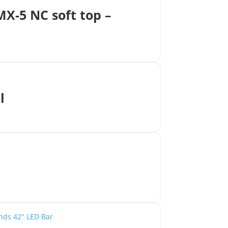
MX-5 NC soft top –
l