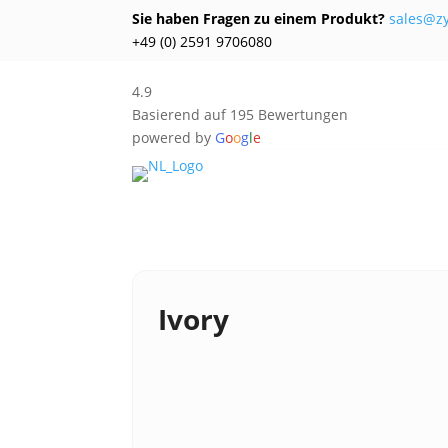
Sie haben Fragen zu einem Produkt?
sales@z
+49 (0) 2591 9706080
4.9
Basierend auf 195 Bewertungen
powered by
G
o
o
g
l
e
Ivory