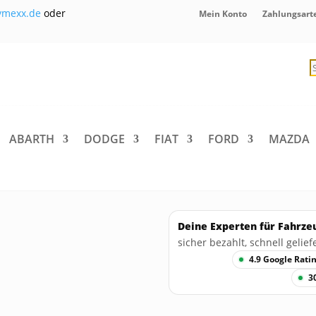
ymexx.de
oder
Mein Konto
Zahlungsart
P
s
ABARTH
DODGE
FIAT
FORD
MAZDA
Deine Experten für Fahrze
sicher bezahlt, schnell geliefe
4.9 Google Rati
3