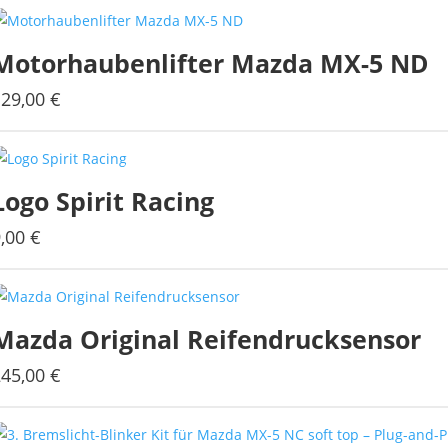
Motorhaubenlifter Mazda MX-5 ND
129,00
€
Logo Spirit Racing
9,00
€
Dieses
Produkt
weist
mehrere
Mazda Original Reifendrucksensor
Varianten
auf.
245,00
€
Die
Optionen
können