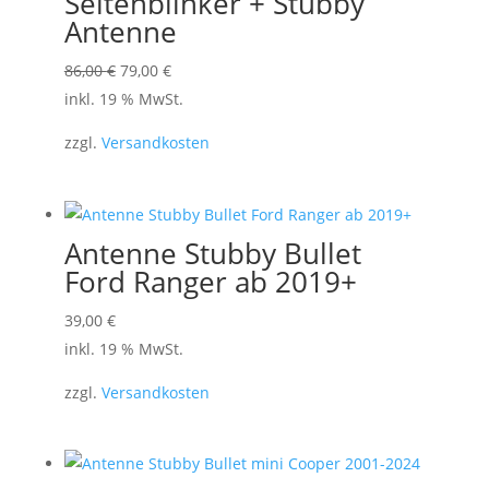
Seitenblinker + Stubby
Antenne
Ursprünglicher
Aktueller
86,00
€
79,00
€
Preis
Preis
inkl. 19 % MwSt.
war:
ist:
zzgl.
Versandkosten
86,00 €
79,00 €.
Antenne Stubby Bullet
Ford Ranger ab 2019+
39,00
€
inkl. 19 % MwSt.
zzgl.
Versandkosten