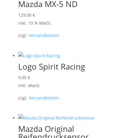
Mazda MX-5 ND
129,00
€
inkl. 19 % MwSt.
zzgl.
Versandkosten
Logo Spirit Racing
Dieses
9,00
€
Produkt
inkl. MwSt.
weist
zzgl.
Versandkosten
mehrere
Varianten
auf.
Die
Mazda Original
Optionen
Reifendrucksensor