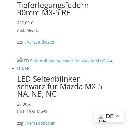
Tieferlegungsfedern
30mm MX-5 RF
Dieses
269,00
€
Produkt
inkl. MwSt.
weist
zzgl.
Versandkosten
mehrere
Varianten
auf.
Die
Optionen
LED Seitenblinker
können
schwarz für Mazda MX-5
auf
NA, NB, NC
der
27,90
€
Produktseite
inkl. 19 % MwSt.
gewählt
DE
werden
zzgl.
Versandkosten