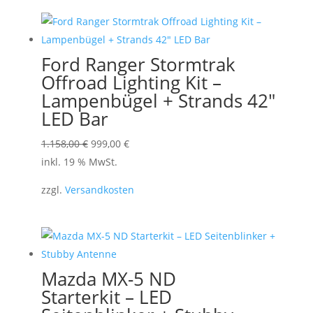
werden
Ford Ranger Stormtrak
Offroad Lighting Kit –
Lampenbügel + Strands 42″
LED Bar
Ursprünglicher
Aktueller
1.158,00
€
999,00
€
Preis
Preis
inkl. 19 % MwSt.
war:
ist:
zzgl.
Versandkosten
1.158,00 €
999,00 €.
Mazda MX-5 ND
Starterkit – LED