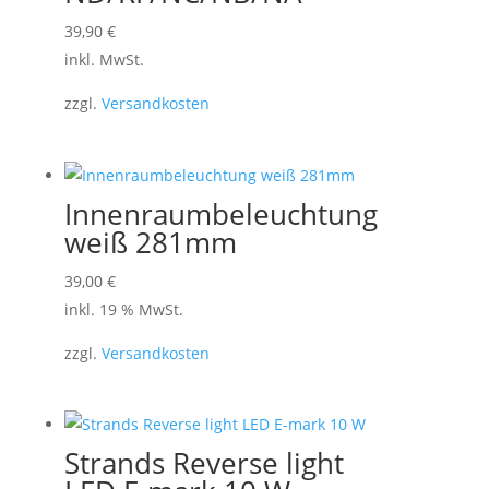
der
Dieses
39,90
€
Produktseite
Produkt
inkl. MwSt.
gewählt
weist
werden
zzgl.
Versandkosten
mehrere
Varianten
auf.
Die
Innenraumbeleuchtung
Optionen
weiß 281mm
können
39,00
€
auf
inkl. 19 % MwSt.
der
Produktseite
zzgl.
Versandkosten
gewählt
werden
Strands Reverse light