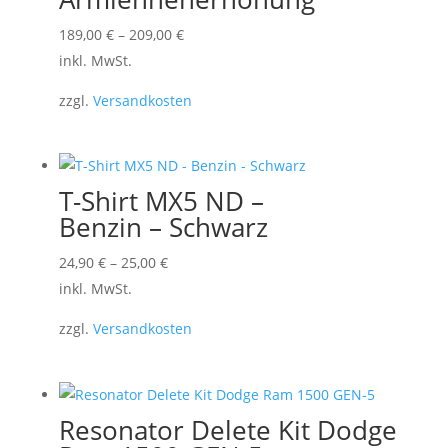
Dieses
189,00
€
–
209,00
€
Produkt
inkl. MwSt.
weist
zzgl.
Versandkosten
mehrere
Varianten
auf.
Die
T-Shirt MX5 ND –
Optionen
Benzin – Schwarz
können
Dieses
24,90
€
–
25,00
€
auf
Produkt
inkl. MwSt.
der
weist
Produktseite
zzgl.
Versandkosten
mehrere
gewählt
Varianten
werden
auf.
Die
Resonator Delete Kit Dodge
Optionen