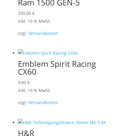
Ram 1500 GEN-5
können
330,00
€
auf
inkl. 19 % MwSt.
der
Produktseite
zzgl.
Versandkosten
gewählt
werden
Emblem Spirit Racing
CX60
9,90
€
inkl. 19 % MwSt.
zzgl.
Versandkosten
H&R