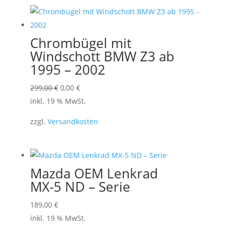
Chrombügel mit
Windschott BMW Z3 ab
1995 – 2002
Ursprünglicher
Aktueller
299,00
€
0,00
€
Preis
Preis
inkl. 19 % MwSt.
war:
ist:
zzgl.
Versandkosten
299,00 €
0,00 €.
Mazda OEM Lenkrad
MX-5 ND – Serie
189,00
€
inkl. 19 % MwSt.