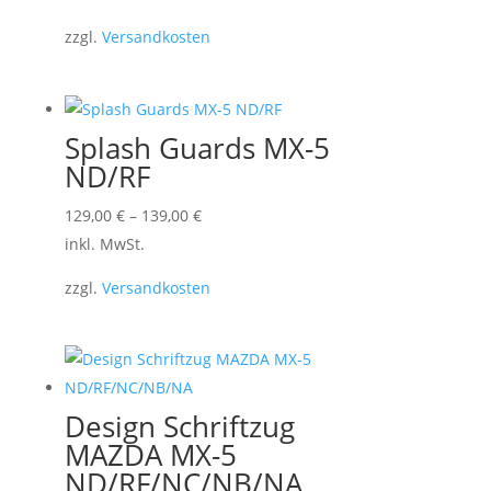
weist
zzgl.
Versandkosten
mehrere
Varianten
auf.
Die
Splash Guards MX-5
Optionen
ND/RF
können
Dieses
129,00
€
–
139,00
€
auf
Produkt
inkl. MwSt.
der
weist
Produktseite
zzgl.
Versandkosten
mehrere
gewählt
Varianten
werden
auf.
Die
Optionen
Design Schriftzug
können
MAZDA MX-5
auf
ND/RF/NC/NB/NA