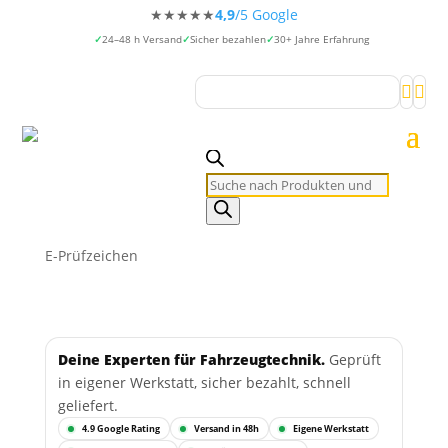
★★★★★
4,9
/5 Google
24–48 h Versand
Sicher bezahlen
30+ Jahre Erfahrung


Products
search
E-Prüfzeichen
Deine Experten für Fahrzeugtechnik.
Geprüft
in eigener Werkstatt, sicher bezahlt, schnell
geliefert.
4.9 Google Rating
Versand in 48h
Eigene Werkstatt