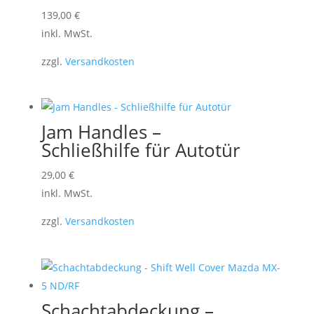
Dieses
139,00
€
Produkt
inkl. MwSt.
weist
zzgl.
Versandkosten
mehrere
Varianten
auf.
Die
Jam Handles –
Optionen
Schließhilfe für Autotür
können
Dieses
29,00
€
auf
Produkt
inkl. MwSt.
der
weist
Produktseite
zzgl.
Versandkosten
mehrere
gewählt
Varianten
werden
auf.
Die
Optionen
Schachtabdeckung –