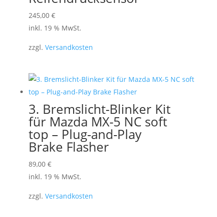
können
245,00
€
auf
inkl. 19 % MwSt.
der
Produktseite
zzgl.
Versandkosten
gewählt
werden
3. Bremslicht-Blinker Kit
für Mazda MX-5 NC soft
top – Plug-and-Play
Brake Flasher
89,00
€
inkl. 19 % MwSt.
zzgl.
Versandkosten