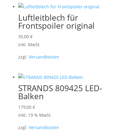
Luftleitblech für
Frontspoiler original
Dieses
35,00
€
Produkt
inkl. MwSt.
weist
zzgl.
Versandkosten
mehrere
Varianten
auf.
Die
STRANDS 809425 LED-
Optionen
Balken
können
179,00
€
auf
inkl. 19 % MwSt.
der
Produktseite
zzgl.
Versandkosten
gewählt