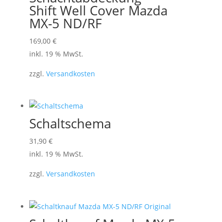
können
Shift Well Cover Mazda
auf
MX-5 ND/RF
der
169,00
€
Produktseite
inkl. 19 % MwSt.
gewählt
werden
zzgl.
Versandkosten
Schaltschema
31,90
€
inkl. 19 % MwSt.
zzgl.
Versandkosten