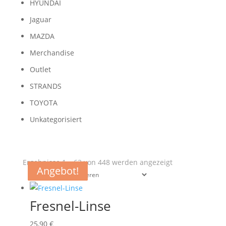
HYUNDAI
Jaguar
MAZDA
Merchandise
Outlet
STRANDS
TOYOTA
Unkategorisiert
Nach
Ergebnisse 1 – 62 von 448 werden angezeigt
Angebot!
Angebot!
Angebot!
Angebot!
Aktualität
sortiert
Fresnel-Linse
25,90
€