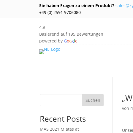
Sie haben Fragen zu einem Produkt?
sales@z
+49 (0) 2591 9706080
4.9
Basierend auf 195 Bewertungen
powered by
G
o
o
g
l
e
„W
Suchen
von
m
Recent Posts
MAS 2021 Miatas at
Unser