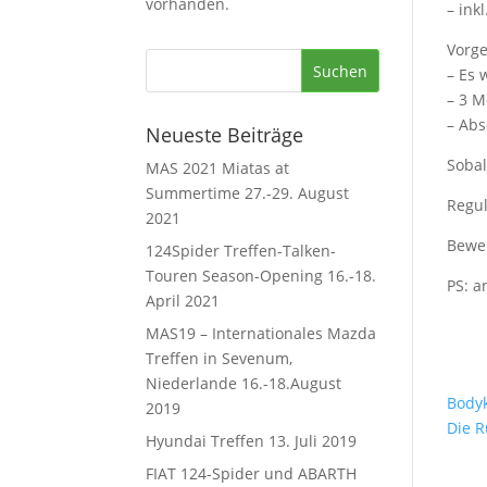
vorhanden.
– ink
Vorg
– Es 
– 3 
– Abs
Neueste Beiträge
Sobal
MAS 2021 Miatas at
Summertime 27.-29. August
Regul
2021
Bewe
124Spider Treffen-Talken-
Touren Season-Opening 16.-18.
PS: a
April 2021
MAS19 – Internationales Mazda
Treffen in Sevenum,
Niederlande 16.-18.August
Bodyk
2019
Die R
Hyundai Treffen 13. Juli 2019
FIAT 124-Spider und ABARTH