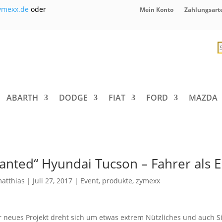
ymexx.de
oder
Mein Konto
Zahlungsart
P
s
ABARTH
DODGE
FIAT
FORD
MAZDA
anted“ Hyundai Tucson – Fahrer als E
atthias
|
Juli 27, 2017
|
Event
,
produkte
,
zymexx
 neues Projekt dreht sich um etwas extrem Nützliches und auch Si