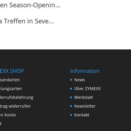
ren Season-Openin...
Treffen in Seve...
EXX SHOP
Information
sandarten
News
lungsarten
Über ZYMEXX
derrufsbelehrung
Werkstatt
trag widerrufen
Newsletter
in Konto
Kontakt
B