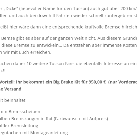
r „Dicke“ (liebevoller Name für den Tucson) auch gut über 200 km/
llen und auch bei downhill Fahrten wieder schnell runtergebrem
eißt hier wäre dann eine entsprechende kraftvolle Bremse hilreich
 Bemse gibt es aber auf der ganzen Welt nicht. Aus diesem Grund
 diese Bremse zu entwickeln… Da entstehen aber immense Kosten
n wir mit Euch erreichen.
uchen daher 10 weitere Tucson Fans die ebenfalls Interesse an ein
.!!
Vorteil: Ihr bekommt ein Big Brake Kit für 950,00 € (nur Vorderac
ne Versand
it beinhaltet:
0mm Bremsscheiben
olben Bremszangen in Rot (Farbwunsch mit Aufpreis)
hlflex Bremsleitung
legutachen mit Montageanleitung