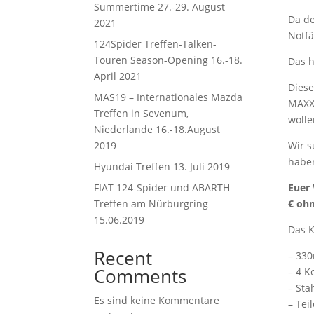
Summertime 27.-29. August
Da de
2021
Notfä
124Spider Treffen-Talken-
Touren Season-Opening 16.-18.
Das h
April 2021
Diese
MAS19 – Internationales Mazda
MAXX
Treffen in Sevenum,
wolle
Niederlande 16.-18.August
2019
Wir s
haben
Hyundai Treffen 13. Juli 2019
FIAT 124-Spider und ABARTH
Euer 
Treffen am Nürburgring
€ oh
15.06.2019
Das K
Recent
– 33
Comments
– 4 K
– Sta
Es sind keine Kommentare
– Tei