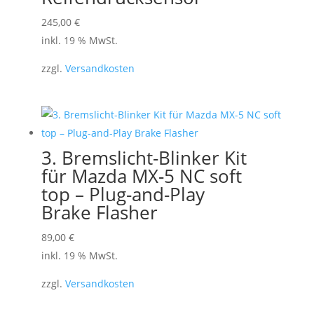
können
245,00
€
auf
inkl. 19 % MwSt.
der
Produktseite
zzgl.
Versandkosten
gewählt
werden
3. Bremslicht-Blinker Kit
für Mazda MX-5 NC soft
top – Plug-and-Play
Brake Flasher
89,00
€
inkl. 19 % MwSt.
zzgl.
Versandkosten