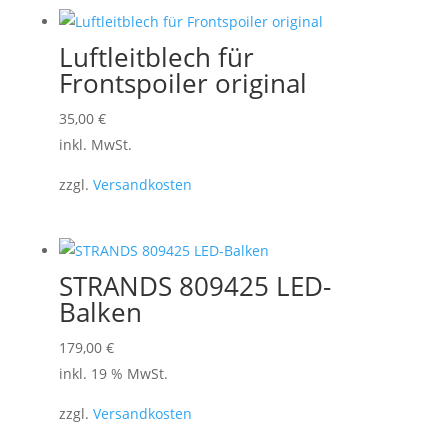
Luftleitblech für
Frontspoiler original
Dieses
35,00
€
Produkt
inkl. MwSt.
weist
zzgl.
Versandkosten
mehrere
Varianten
auf.
Die
STRANDS 809425 LED-
Optionen
Balken
können
179,00
€
auf
inkl. 19 % MwSt.
der
Produktseite
zzgl.
Versandkosten
gewählt