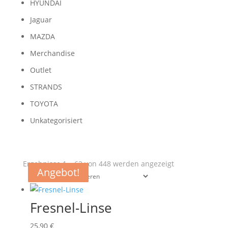
HYUNDAI
Jaguar
MAZDA
Merchandise
Outlet
STRANDS
TOYOTA
Unkategorisiert
Nach
Ergebnisse 1 – 62 von 448 werden angezeigt
Angebot!
Angebot!
Angebot!
Angebot!
Aktualität
sortiert
Fresnel-Linse
25,90
€