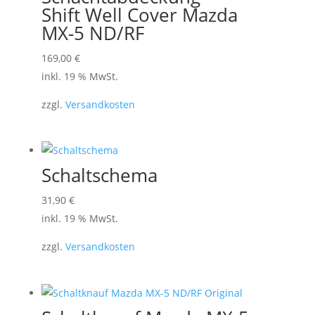
können
Shift Well Cover Mazda
auf
MX-5 ND/RF
der
169,00
€
Produktseite
inkl. 19 % MwSt.
gewählt
werden
zzgl.
Versandkosten
Schaltschema
31,90
€
inkl. 19 % MwSt.
zzgl.
Versandkosten