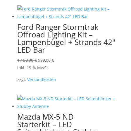
werden
Ford Ranger Stormtrak
Offroad Lighting Kit –
Lampenbügel + Strands 42″
LED Bar
Ursprünglicher
Aktueller
1.158,00
€
999,00
€
Preis
Preis
inkl. 19 % MwSt.
war:
ist:
zzgl.
Versandkosten
1.158,00 €
999,00 €.
Mazda MX-5 ND
Starterkit – LED