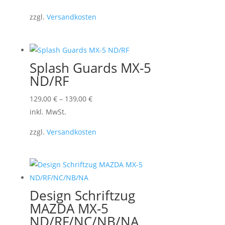
weist
zzgl.
Versandkosten
mehrere
Varianten
auf.
Die
Splash Guards MX-5
Optionen
ND/RF
können
Dieses
129,00
€
–
139,00
€
auf
Produkt
inkl. MwSt.
der
weist
Produktseite
zzgl.
Versandkosten
mehrere
gewählt
Varianten
werden
auf.
Die
Optionen
Design Schriftzug
können
MAZDA MX-5
auf
ND/RF/NC/NB/NA