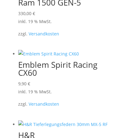
Ram 1500 GEN-5
können
330,00
€
auf
inkl. 19 % MwSt.
der
Produktseite
zzgl.
Versandkosten
gewählt
werden
Emblem Spirit Racing
CX60
9,90
€
inkl. 19 % MwSt.
zzgl.
Versandkosten
H&R