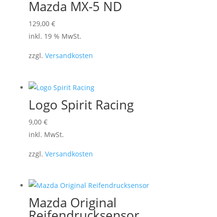
Mazda MX-5 ND
129,00
€
inkl. 19 % MwSt.
zzgl.
Versandkosten
Logo Spirit Racing
Dieses
9,00
€
Produkt
inkl. MwSt.
weist
zzgl.
Versandkosten
mehrere
Varianten
auf.
Die
Mazda Original
Optionen
Reifendrucksensor