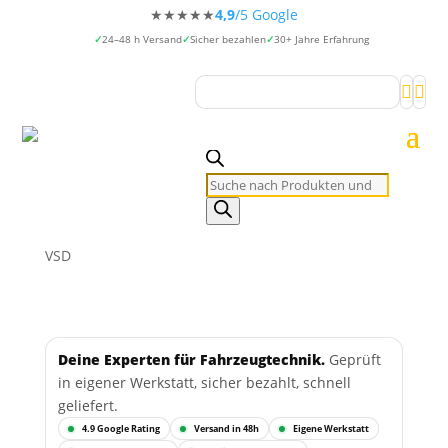
★★★★★
4,9
/5 Google
24–48 h Versand
Sicher bezahlen
30+ Jahre Erfahrung


Products
search
VSD
Deine Experten für Fahrzeugtechnik.
Geprüft
in eigener Werkstatt, sicher bezahlt, schnell
geliefert.
4.9 Google Rating
Versand in 48h
Eigene Werkstatt