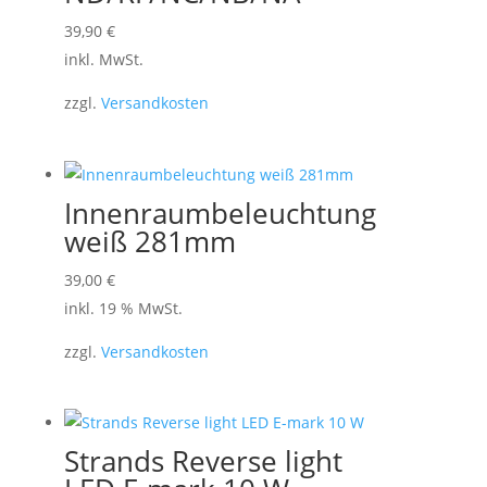
der
Dieses
39,90
€
Produktseite
Produkt
inkl. MwSt.
gewählt
weist
werden
zzgl.
Versandkosten
mehrere
Varianten
auf.
Die
Innenraumbeleuchtung
Optionen
weiß 281mm
können
39,00
€
auf
inkl. 19 % MwSt.
der
Produktseite
zzgl.
Versandkosten
gewählt
werden
Strands Reverse light