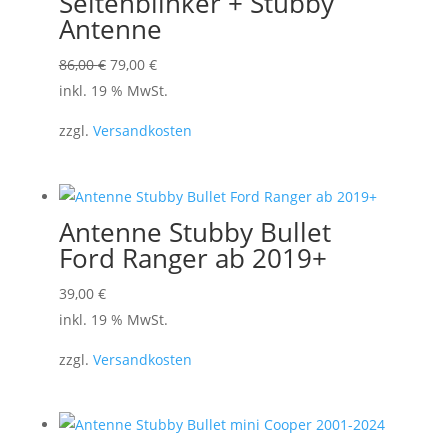
Seitenblinker + Stubby
Antenne
Ursprünglicher
Aktueller
86,00
€
79,00
€
Preis
Preis
inkl. 19 % MwSt.
war:
ist:
zzgl.
Versandkosten
86,00 €
79,00 €.
Antenne Stubby Bullet
Ford Ranger ab 2019+
39,00
€
inkl. 19 % MwSt.
zzgl.
Versandkosten