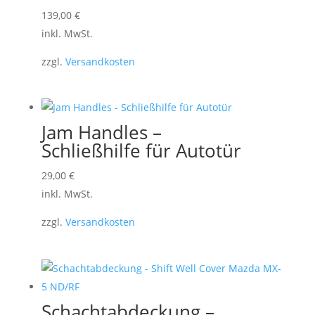
Dieses
139,00
€
Produkt
inkl. MwSt.
weist
zzgl.
Versandkosten
mehrere
Varianten
auf.
Die
Jam Handles –
Optionen
Schließhilfe für Autotür
können
Dieses
29,00
€
auf
Produkt
inkl. MwSt.
der
weist
Produktseite
zzgl.
Versandkosten
mehrere
gewählt
Varianten
werden
auf.
Die
Optionen
Schachtabdeckung –