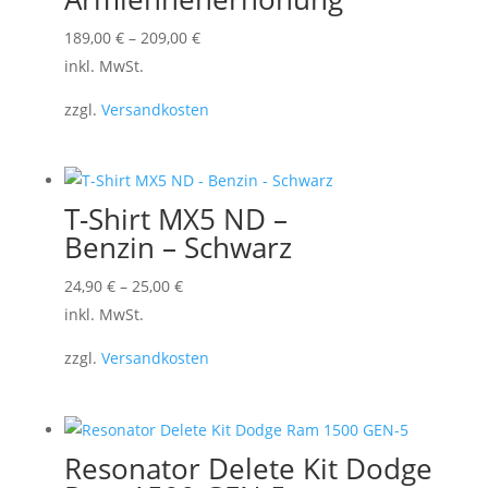
Dieses
189,00
€
–
209,00
€
Produkt
inkl. MwSt.
weist
zzgl.
Versandkosten
mehrere
Varianten
auf.
Die
T-Shirt MX5 ND –
Optionen
Benzin – Schwarz
können
Dieses
24,90
€
–
25,00
€
auf
Produkt
inkl. MwSt.
der
weist
Produktseite
zzgl.
Versandkosten
mehrere
gewählt
Varianten
werden
auf.
Die
Resonator Delete Kit Dodge
Optionen