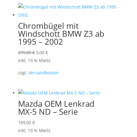
Chrombügel mit
Windschott BMW Z3 ab
1995 – 2002
Ursprünglicher
Aktueller
299,00
€
0,00
€
Preis
Preis
inkl. 19 % MwSt.
war:
ist:
zzgl.
Versandkosten
299,00 €
0,00 €.
Mazda OEM Lenkrad
MX-5 ND – Serie
189,00
€
inkl. 19 % MwSt.