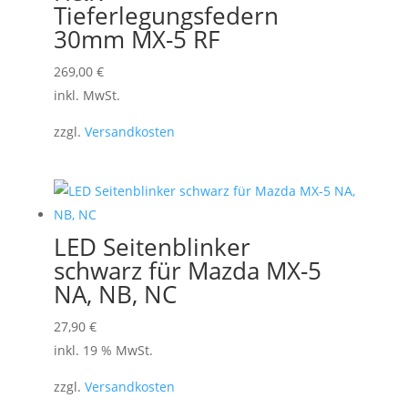
Tieferlegungsfedern
30mm MX-5 RF
Dieses
269,00
€
Produkt
inkl. MwSt.
weist
zzgl.
Versandkosten
mehrere
Varianten
auf.
Die
Optionen
LED Seitenblinker
können
schwarz für Mazda MX-5
auf
NA, NB, NC
der
27,90
€
Produktseite
inkl. 19 % MwSt.
gewählt
werden
zzgl.
Versandkosten