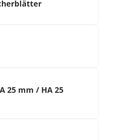
cherblätter
VA 25 mm / HA 25