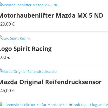
Motorhaubenlifter Mazda MX-5 ND
129,00
€
Logo Spirit Racing
9,00
€
Dieses
Produkt
weist
mehrere
Mazda Original Reifendrucksensor
Varianten
auf.
245,00
€
Die
Optionen
können