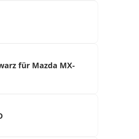
warz für Mazda MX-
D