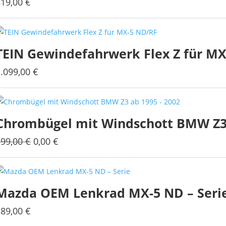
819,00
€
TEIN Gewindefahrwerk Flex Z für M
1.099,00
€
Chrombügel mit Windschott BMW Z3 
Ursprünglicher
Aktueller
299,00
€
0,00
€
Preis
Preis
war:
ist:
299,00 €
0,00 €.
Mazda OEM Lenkrad MX-5 ND – Seri
189,00
€