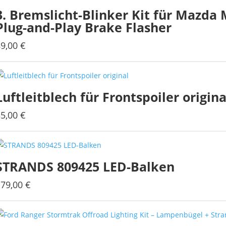
3. Bremslicht-Blinker Kit für Mazda 
auf
Plug-and-Play Brake Flasher
der
Produktseite
89,00
€
gewählt
werden
Luftleitblech für Frontspoiler origina
35,00
€
Dieses
Produkt
weist
mehrere
STRANDS 809425 LED-Balken
Varianten
auf.
179,00
€
Die
Optionen
können