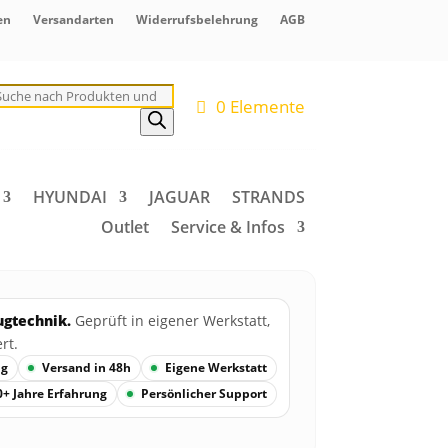
en
Versandarten
Widerrufsbelehrung
AGB
roducts
earch
0 Elemente
HYUNDAI
JAGUAR
STRANDS
Outlet
Service & Infos
ugtechnik.
Geprüft in eigener Werkstatt,
rt.
ng
Versand in 48h
Eigene Werkstatt
0+ Jahre Erfahrung
Persönlicher Support