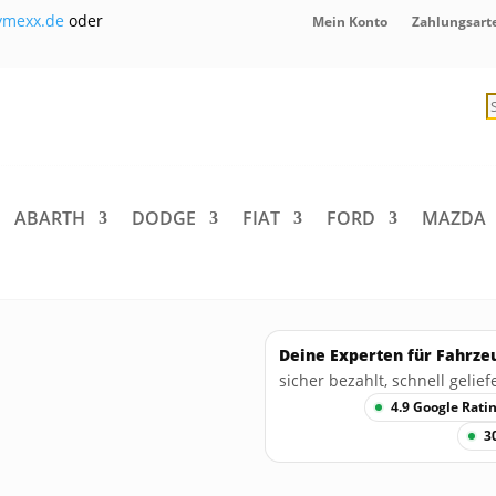
ymexx.de
oder
Mein Konto
Zahlungsart
P
s
ABARTH
DODGE
FIAT
FORD
MAZDA
Deine Experten für Fahrze
sicher bezahlt, schnell geliefe
4.9 Google Rati
3