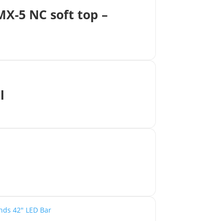
MX-5 NC soft top –
l