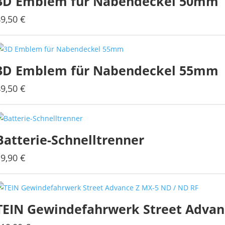
3D Emblem für Nabendeckel 50mm
49,50
€
3D Emblem für Nabendeckel 55mm
49,50
€
Batterie-Schnelltrenner
19,90
€
TEIN Gewindefahrwerk Street Advan