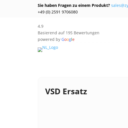
Sie haben Fragen zu einem Produkt?
sales@z
+49 (0) 2591 9706080
4.9
Basierend auf 195 Bewertungen
powered by
G
o
o
g
l
e
VSD Ersatz