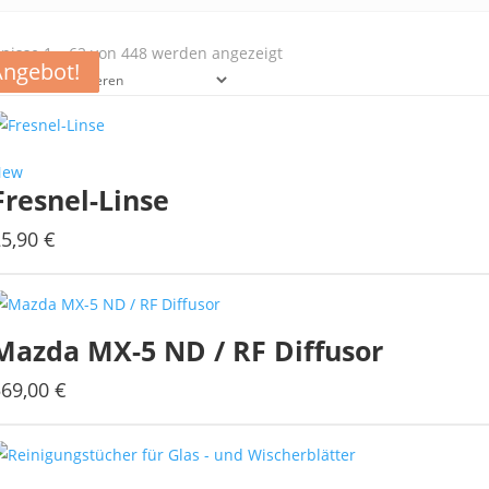
Nach
nisse 1 – 62 von 448 werden angezeigt
Angebot!
Angebot!
Angebot!
Angebot!
Aktualität
sortiert
New
Fresnel-Linse
25,90
€
Mazda MX-5 ND / RF Diffusor
569,00
€