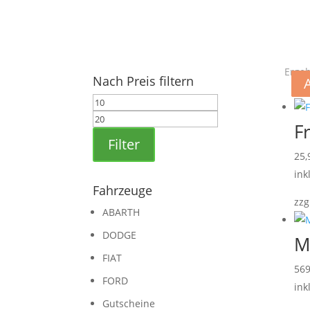
Ergeb
Nach Preis filtern
Min.
Max.
Preis
Preis
F
Filter
25
ink
Fahrzeuge
zzg
ABARTH
DODGE
M
FIAT
56
FORD
ink
Gutscheine