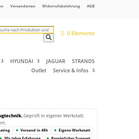
en
Versandarten
Widerrufsbelehrung
AGB
roducts
earch
0 Elemente
HYUNDAI
JAGUAR
STRANDS
Outlet
Service & Infos
ugtechnik.
Geprüft in eigener Werkstatt,
ert.
Rating
Versand in 48h
Eigene Werkstatt
30+ Jahre Erfahrung
Persönlicher Support