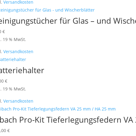
l.
Versandkosten
einigungstücher für Glas – und Wisch
70
€
l. 19 % MwSt.
l.
Versandkosten
atteriehalter
,00
€
l. 19 % MwSt.
l.
Versandkosten
ibach Pro-Kit Tieferlegungsfedern V
9,00
€