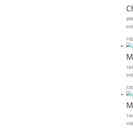
C
29
ink
zzg
M
18
ink
zzg
M
14
ink