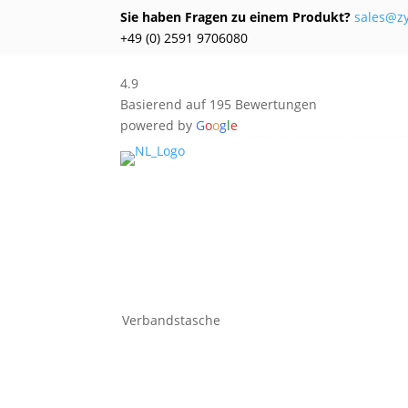
Sie haben Fragen zu einem Produkt?
sales@z
+49 (0) 2591 9706080
4.9
Basierend auf 195 Bewertungen
powered by
G
o
o
g
l
e
Verbandstasche