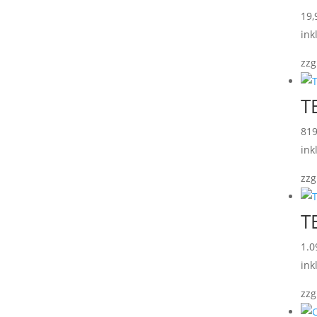
19
ink
zzg
T
81
ink
zzg
T
1.0
ink
zzg