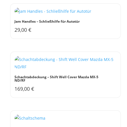
mehrere
Varianten
auf.
Jam Handles – Schließhilfe für Autotür
Die
29,00
€
Dieses
Optionen
Produkt
können
weist
auf
mehrere
der
Varianten
Produktseite
auf.
gewählt
Die
werden
Schachtabdeckung – Shift Well Cover Mazda MX-5
ND/RF
Optionen
169,00
€
können
auf
der
Produktseite
gewählt
werden