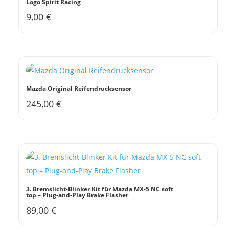
Logo Spirit Racing
9,00
€
Dieses
Produkt
weist
mehrere
Varianten
auf.
Mazda Original Reifendrucksensor
Die
245,00
€
Optionen
können
auf
der
Produktseite
gewählt
werden
3. Bremslicht-Blinker Kit für Mazda MX-5 NC soft
top – Plug-and-Play Brake Flasher
89,00
€