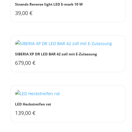
gewählt
Strands Reverse light LED E-mark 10 W
werden
39,00
€
SIBERIA XP DR LED BAR 42 zoll mit E-Zulassung
679,00
€
LED Heckstreifen rot
139,00
€
Dieses
Produkt
weist