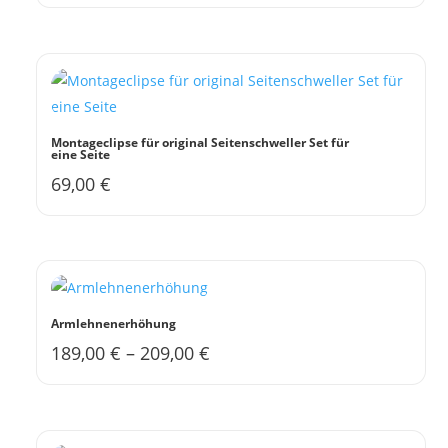
Montageclipse für original Seitenschweller Set für
eine Seite
69,00
€
Armlehnenerhöhung
189,00
€
–
209,00
€
Dieses
Produkt
weist
mehrere