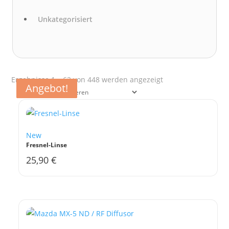
Unkategorisiert
Nach
Ergebnisse 1 – 62 von 448 werden angezeigt
Angebot!
Angebot!
Angebot!
Angebot!
Aktualität
sortiert
New
Fresnel-Linse
25,90
€