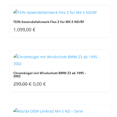
TEIN Gewindefahrwerk Flex Z für MX-5 ND/RF
1.099,00
€
Chrombügel mit Windschott BMW Z3 ab 1995 –
2002
Ursprünglicher
Aktueller
299,00
€
0,00
€
Preis
Preis
war:
ist:
299,00 €
0,00 €.