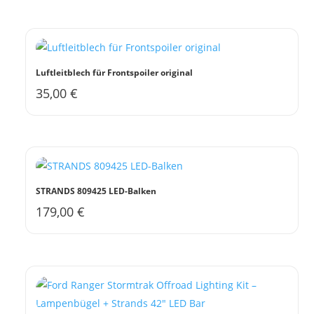
Luftleitblech für Frontspoiler original
35,00
€
Dieses
Produkt
weist
mehrere
Varianten
auf.
STRANDS 809425 LED-Balken
Die
179,00
€
Optionen
können
auf
der
Produktseite
gewählt