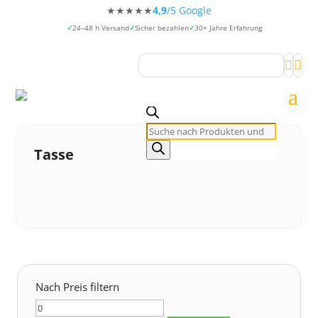
★★★★★
4,9
/5 Google
24–48 h Versand
Sicher bezahlen
30+ Jahre Erfahrung


Products
search
Tasse
Nach Preis filtern
Min.
Max.