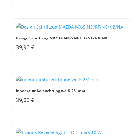
Produkt
können
weist
auf
mehrere
der
Varianten
Produktseite
auf.
gewählt
Design Schriftzug MAZDA MX-5 ND/RF/NC/NB/NA
Die
werden
39,90
€
Dieses
Optionen
Produkt
können
weist
auf
mehrere
der
Varianten
Produktseite
auf.
gewählt
Innenraumbeleuchtung weiß 281mm
Die
werden
39,00
€
Optionen
können
auf
der
Produktseite