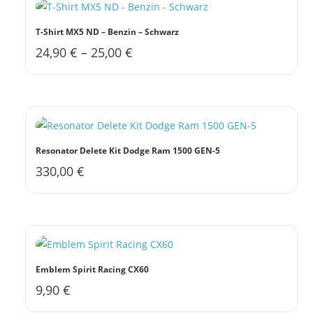
Varianten
auf.
T-Shirt MX5 ND – Benzin – Schwarz
Die
24,90
€
–
25,00
€
Dieses
Optionen
Produkt
können
weist
auf
mehrere
der
Varianten
Produktseite
auf.
gewählt
Resonator Delete Kit Dodge Ram 1500 GEN-5
Die
werden
330,00
€
Optionen
können
auf
der
Produktseite
gewählt
Emblem Spirit Racing CX60
werden
9,90
€