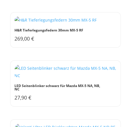
H&R Tieferlegungsfedern 30mm MX-5 RF
269,00
€
Dieses
Produkt
weist
mehrere
Varianten
auf.
Die
LED Seitenblinker schwarz für Mazda MX-5 NA, NB,
NC
Optionen
27,90
€
können
auf
der
Produktseite
gewählt