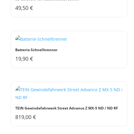
49,50
€
Batterie-Schnelltrenner
19,90
€
TEIN Gewindefahrwerk Street Advance Z MX-5 ND / ND RF
819,00
€