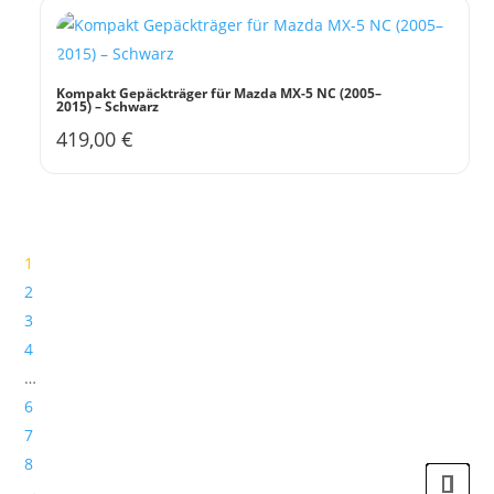
Kompakt Gepäckträger für Mazda MX-5 NC (2005–
2015) – Schwarz
419,00
€
1
2
3
4
…
6
7
8
→