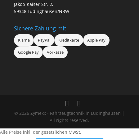
Jakob-Kaiser-Str. 2,
59348 Lüdinghausen/NRW
Sichere Zahlung mit
Klarna
PayPal
Kreditkarte
Apple Pay
Google Pay
Vorkasse
© 2026 Zymexx - Fahrzeugtechnik in Lüdinghausen |
All rights reserved.
Alle Preise inkl. der gesetzlichen MwSt.