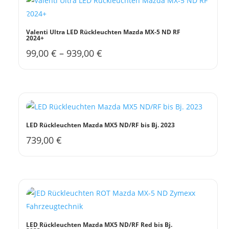
werden
Valenti Ultra LED Rückleuchten Mazda MX-5 ND RF
2024+
99,00
€
–
939,00
€
Dieses
Produkt
weist
mehrere
Varianten
auf.
LED Rückleuchten Mazda MX5 ND/RF bis Bj. 2023
Die
739,00
€
Optionen
können
auf
der
Produktseite
gewählt
werden
LED Rückleuchten Mazda MX5 ND/RF Red bis Bj.