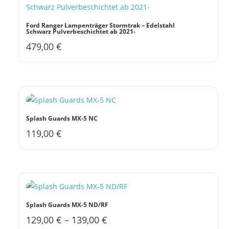
Ford Ranger Lampenträger Stormtrak – Edelstahl
Schwarz Pulverbeschichtet ab 2021-
479,00
€
Splash Guards MX-5 NC
119,00
€
Dieses
Produkt
weist
mehrere
Varianten
auf.
Splash Guards MX-5 ND/RF
Die
129,00
€
–
139,00
€
Dieses
Optionen