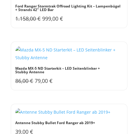
werden
Ford Ranger Stormtrak Offroad Lighting Kit – Lampenbügel
+ Strands 42″ LED Bar
Ursprünglicher
Aktueller
1.158,00
€
999,00
€
Preis
Preis
war:
ist:
1.158,00 €
999,00 €.
Mazda MX-5 ND Starterkit – LED Seitenblinker +
Stubby Antenne
Ursprünglicher
Aktueller
86,00
€
79,00
€
Preis
Preis
war:
ist:
86,00 €
79,00 €.
Antenne Stubby Bullet Ford Ranger ab 2019+
39,00
€