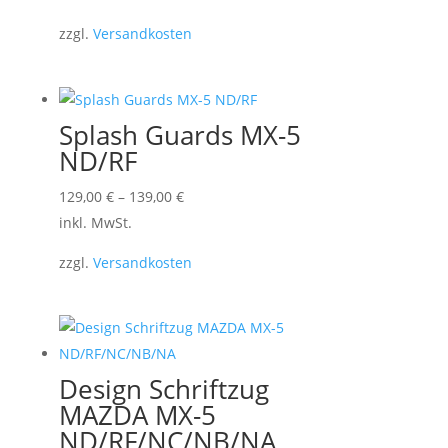
weist
zzgl.
Versandkosten
mehrere
Varianten
auf.
Die
Splash Guards MX-5
Optionen
ND/RF
können
Dieses
129,00
€
–
139,00
€
auf
Produkt
inkl. MwSt.
der
weist
Produktseite
zzgl.
Versandkosten
mehrere
gewählt
Varianten
werden
auf.
Die
Optionen
Design Schriftzug
können
MAZDA MX-5
auf
ND/RF/NC/NB/NA