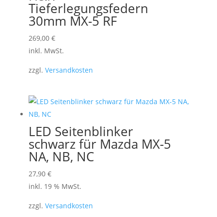
Tieferlegungsfedern
30mm MX-5 RF
Dieses
269,00
€
Produkt
inkl. MwSt.
weist
zzgl.
Versandkosten
mehrere
Varianten
auf.
Die
Optionen
LED Seitenblinker
können
schwarz für Mazda MX-5
auf
NA, NB, NC
der
27,90
€
Produktseite
inkl. 19 % MwSt.
gewählt
werden
zzgl.
Versandkosten