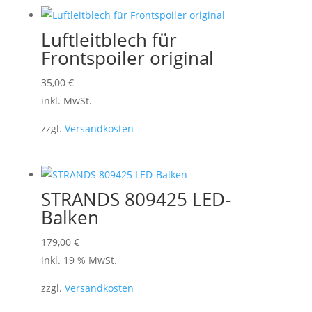
Luftleitblech für
Frontspoiler original
Dieses
35,00
€
Produkt
inkl. MwSt.
weist
zzgl.
Versandkosten
mehrere
Varianten
auf.
Die
STRANDS 809425 LED-
Optionen
Balken
können
179,00
€
auf
inkl. 19 % MwSt.
der
Produktseite
zzgl.
Versandkosten
gewählt