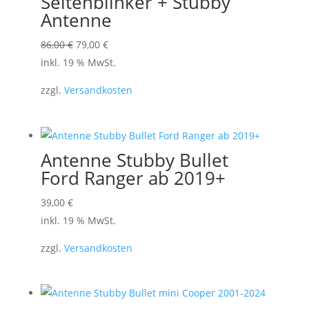
Seitenblinker + Stubby
Antenne
Ursprünglicher
Aktueller
86,00
€
79,00
€
Preis
Preis
inkl. 19 % MwSt.
war:
ist:
zzgl.
Versandkosten
86,00 €
79,00 €.
Antenne Stubby Bullet
Ford Ranger ab 2019+
39,00
€
inkl. 19 % MwSt.
zzgl.
Versandkosten