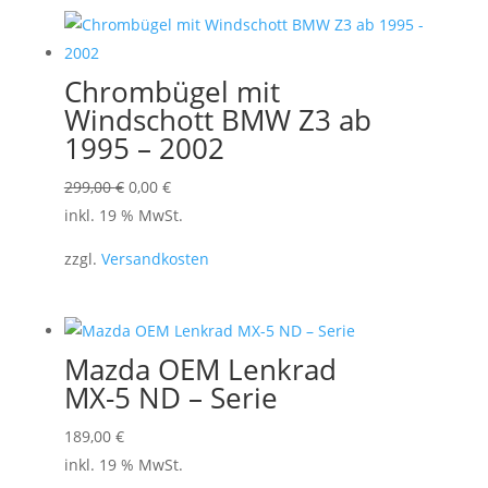
Chrombügel mit
Windschott BMW Z3 ab
1995 – 2002
Ursprünglicher
Aktueller
299,00
€
0,00
€
Preis
Preis
inkl. 19 % MwSt.
war:
ist:
zzgl.
Versandkosten
299,00 €
0,00 €.
Mazda OEM Lenkrad
MX-5 ND – Serie
189,00
€
inkl. 19 % MwSt.