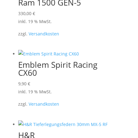
Ram 1500 GEN-5
können
330,00
€
auf
inkl. 19 % MwSt.
der
Produktseite
zzgl.
Versandkosten
gewählt
werden
Emblem Spirit Racing
CX60
9,90
€
inkl. 19 % MwSt.
zzgl.
Versandkosten
H&R