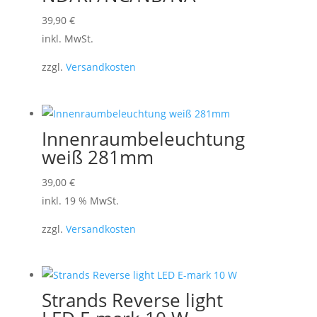
der
Dieses
39,90
€
Produktseite
Produkt
inkl. MwSt.
gewählt
weist
werden
zzgl.
Versandkosten
mehrere
Varianten
auf.
Die
Innenraumbeleuchtung
Optionen
weiß 281mm
können
39,00
€
auf
inkl. 19 % MwSt.
der
Produktseite
zzgl.
Versandkosten
gewählt
werden
Strands Reverse light