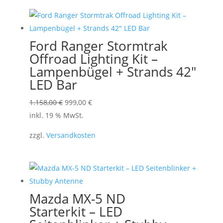
werden
Ford Ranger Stormtrak
Offroad Lighting Kit –
Lampenbügel + Strands 42″
LED Bar
Ursprünglicher
Aktueller
1.158,00
€
999,00
€
Preis
Preis
inkl. 19 % MwSt.
war:
ist:
zzgl.
Versandkosten
1.158,00 €
999,00 €.
Mazda MX-5 ND
Starterkit – LED