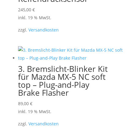
können
245,00
€
auf
inkl. 19 % MwSt.
der
Produktseite
zzgl.
Versandkosten
gewählt
werden
3. Bremslicht-Blinker Kit
für Mazda MX-5 NC soft
top – Plug-and-Play
Brake Flasher
89,00
€
inkl. 19 % MwSt.
zzgl.
Versandkosten