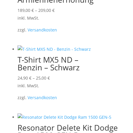
Dieses
189,00
€
–
209,00
€
Produkt
inkl. MwSt.
weist
zzgl.
Versandkosten
mehrere
Varianten
auf.
Die
T-Shirt MX5 ND –
Optionen
Benzin – Schwarz
können
Dieses
24,90
€
–
25,00
€
auf
Produkt
inkl. MwSt.
der
weist
Produktseite
zzgl.
Versandkosten
mehrere
gewählt
Varianten
werden
auf.
Die
Resonator Delete Kit Dodge
Optionen