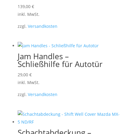
Dieses
139,00
€
Produkt
inkl. MwSt.
weist
zzgl.
Versandkosten
mehrere
Varianten
auf.
Die
Jam Handles –
Optionen
Schließhilfe für Autotür
können
Dieses
29,00
€
auf
Produkt
inkl. MwSt.
der
weist
Produktseite
zzgl.
Versandkosten
mehrere
gewählt
Varianten
werden
auf.
Die
Optionen
Schachtabdeckung –