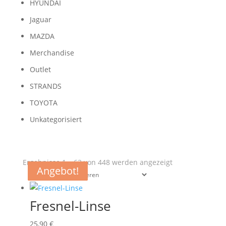
HYUNDAI
Jaguar
MAZDA
Merchandise
Outlet
STRANDS
TOYOTA
Unkategorisiert
Nach
Ergebnisse 1 – 62 von 448 werden angezeigt
Angebot!
Angebot!
Angebot!
Angebot!
Aktualität
sortiert
Fresnel-Linse
25,90
€