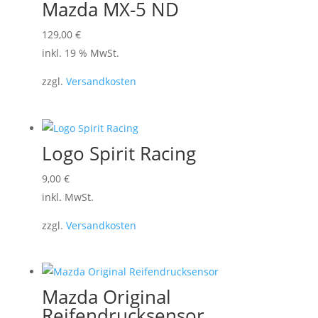
Mazda MX-5 ND
129,00
€
inkl. 19 % MwSt.
zzgl.
Versandkosten
Logo Spirit Racing
Dieses
9,00
€
Produkt
inkl. MwSt.
weist
zzgl.
Versandkosten
mehrere
Varianten
auf.
Die
Mazda Original
Optionen
Reifendrucksensor