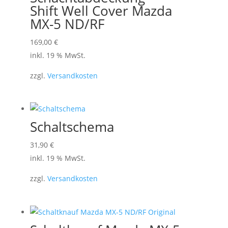
können
Shift Well Cover Mazda
auf
MX-5 ND/RF
der
169,00
€
Produktseite
inkl. 19 % MwSt.
gewählt
werden
zzgl.
Versandkosten
Schaltschema
31,90
€
inkl. 19 % MwSt.
zzgl.
Versandkosten