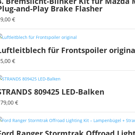
3. Bremslicht-Blinker Kit für Mazda 
Plug-and-Play Brake Flasher
der
Produktseite
89,00
€
gewählt
werden
Luftleitblech für Frontspoiler origina
35,00
€
Dieses
Produkt
weist
mehrere
STRANDS 809425 LED-Balken
Varianten
auf.
179,00
€
Die
Optionen
können
Ford Ranger Stormtrak Offroad Ligh
auf