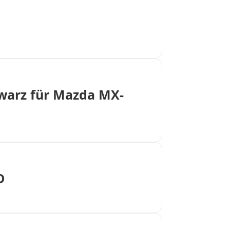
warz für Mazda MX-
D