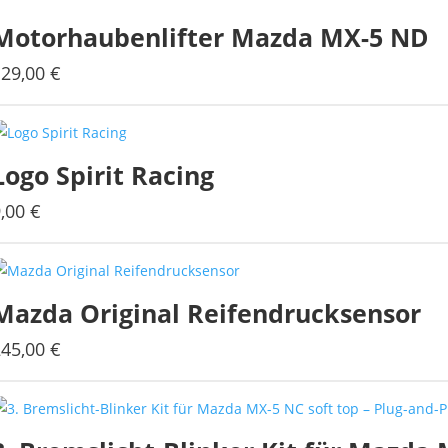
Motorhaubenlifter Mazda MX-5 ND
129,00
€
Logo Spirit Racing
9,00
€
Dieses
Produkt
weist
mehrere
Mazda Original Reifendrucksensor
Varianten
auf.
245,00
€
Die
Optionen
können
auf