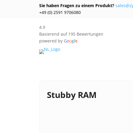
Sie haben Fragen zu einem Produkt?
sales@z
+49 (0) 2591 9706080
4.9
Basierend auf 195 Bewertungen
powered by
G
o
o
g
l
e
Stubby RAM