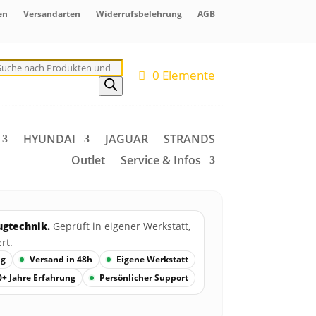
en
Versandarten
Widerrufsbelehrung
AGB
roducts
earch
0 Elemente
HYUNDAI
JAGUAR
STRANDS
Outlet
Service & Infos
ugtechnik.
Geprüft in eigener Werkstatt,
rt.
ng
Versand in 48h
Eigene Werkstatt
0+ Jahre Erfahrung
Persönlicher Support