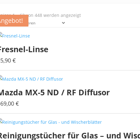
Nach
nisse 1 – 62 von 448 werden angezeigt
Angebot!
Angebot!
Angebot!
Angebot!
Aktualität
sortiert
Fresnel-Linse
25,90
€
Mazda MX-5 ND / RF Diffusor
569,00
€
Reinigungstücher für Glas – und Wis