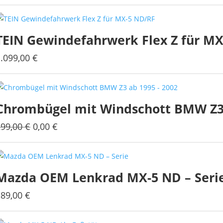
TEIN Gewindefahrwerk Flex Z für M
1.099,00
€
Chrombügel mit Windschott BMW Z3 
Ursprünglicher
Aktueller
299,00
€
0,00
€
Preis
Preis
war:
ist:
299,00 €
0,00 €.
Mazda OEM Lenkrad MX-5 ND – Seri
189,00
€