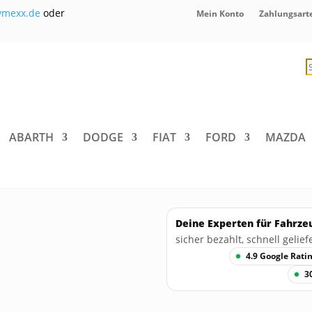
ymexx.de
oder
Mein Konto
Zahlungsart
P
s
ABARTH
DODGE
FIAT
FORD
MAZDA
Deine Experten für Fahrze
sicher bezahlt, schnell geliefe
4.9 Google Rati
3