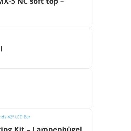
MX-5 NC soft top –
l
ting Kit – Lampenbügel