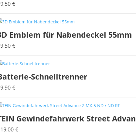
49,50
€
3D Emblem für Nabendeckel 55mm
49,50
€
Batterie-Schnelltrenner
19,90
€
TEIN Gewindefahrwerk Street Advan
819,00
€