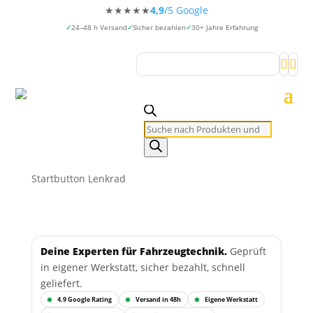
★★★★★
4,9
/5 Google
24–48 h Versand
Sicher bezahlen
30+ Jahre Erfahrung


Products
search
Startbutton Lenkrad
Deine Experten für Fahrzeugtechnik.
Geprüft
in eigener Werkstatt, sicher bezahlt, schnell
geliefert.
4.9 Google Rating
Versand in 48h
Eigene Werkstatt