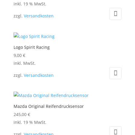
inkl. 19 % MwSt.
zzgl.
Versandkosten
Logo Spirit Racing
9,00
€
Dieses
inkl. MwSt.
Produkt
zzgl.
Versandkosten
weist
mehrere
Varianten
auf.
Mazda Original Reifendrucksensor
Die
245,00
€
Optionen
inkl. 19 % MwSt.
können
auf
zzgl.
Versandkosten