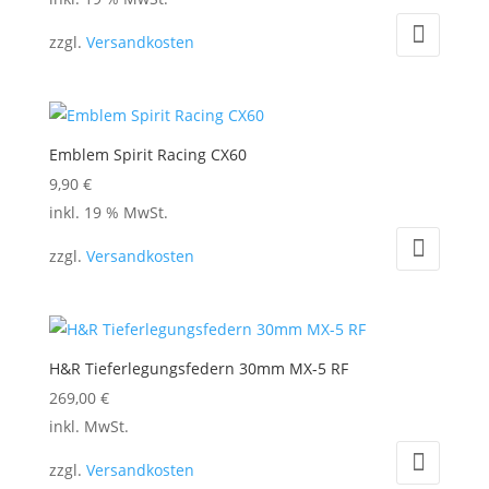
können
auf
zzgl.
Versandkosten
der
Produktseite
gewählt
werden
Emblem Spirit Racing CX60
9,90
€
inkl. 19 % MwSt.
zzgl.
Versandkosten
H&R Tieferlegungsfedern 30mm MX-5 RF
269,00
€
Dieses
inkl. MwSt.
Produkt
zzgl.
Versandkosten
weist