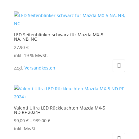
mehrere
Varianten
auf.
Die
LED Seitenblinker schwarz für Mazda MX-5
Optionen
NA, NB, NC
können
27,90
€
auf
inkl. 19 % MwSt.
der
zzgl.
Versandkosten
Produktseite
gewählt
werden
Valenti Ultra LED Rückleuchten Mazda MX-5
ND RF 2024+
99,00
€
–
939,00
€
Dieses
inkl. MwSt.
Produkt