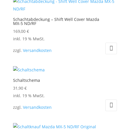
gewählt
auf.
werden
Die
Schachtabdeckung – Shift Well Cover Mazda
Optionen
MX-5 ND/RF
können
169,00
€
auf
inkl. 19 % MwSt.
der
zzgl.
Versandkosten
Produktseite
gewählt
werden
Schaltschema
31,90
€
inkl. 19 % MwSt.
zzgl.
Versandkosten