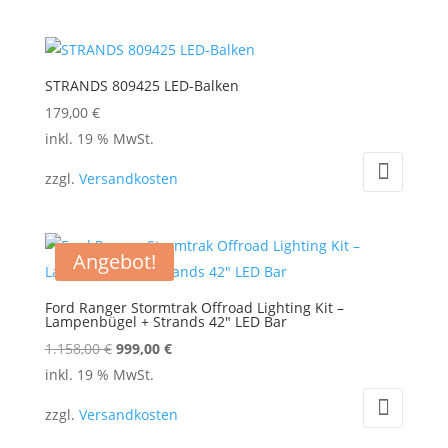
mehrere
Varianten
auf.
STRANDS 809425 LED-Balken
Die
179,00
€
Optionen
inkl. 19 % MwSt.
können
auf
zzgl.
Versandkosten
der
Produktseite
gewählt
Angebot!
werden
Ford Ranger Stormtrak Offroad Lighting Kit –
Lampenbügel + Strands 42″ LED Bar
Ursprünglicher
Aktueller
1.158,00
€
999,00
€
Preis
Preis
inkl. 19 % MwSt.
war:
ist:
zzgl.
Versandkosten
1.158,00 €
999,00 €.