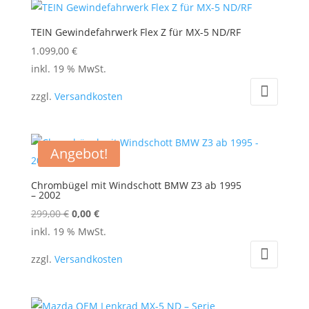
TEIN Gewindefahrwerk Flex Z für MX-5 ND/RF
1.099,00
€
inkl. 19 % MwSt.
zzgl.
Versandkosten
Angebot!
Chrombügel mit Windschott BMW Z3 ab 1995
– 2002
Ursprünglicher
Aktueller
299,00
€
0,00
€
Preis
Preis
inkl. 19 % MwSt.
war:
ist:
zzgl.
Versandkosten
299,00 €
0,00 €.