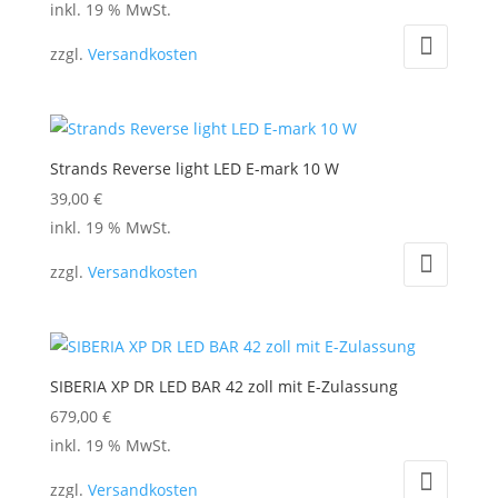
inkl. 19 % MwSt.
können
auf
zzgl.
Versandkosten
der
Produktseite
gewählt
werden
Strands Reverse light LED E-mark 10 W
39,00
€
inkl. 19 % MwSt.
zzgl.
Versandkosten
SIBERIA XP DR LED BAR 42 zoll mit E-Zulassung
679,00
€
inkl. 19 % MwSt.
zzgl.
Versandkosten