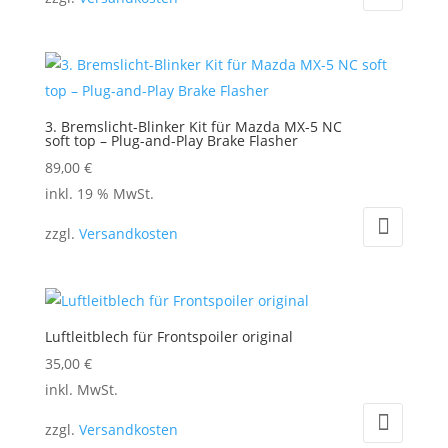
der
Produktseite
gewählt
werden
3. Bremslicht-Blinker Kit für Mazda MX-5 NC
soft top – Plug-and-Play Brake Flasher
89,00
€
inkl. 19 % MwSt.
zzgl.
Versandkosten
Luftleitblech für Frontspoiler original
35,00
€
Dieses
inkl. MwSt.
Produkt
zzgl.
Versandkosten
weist