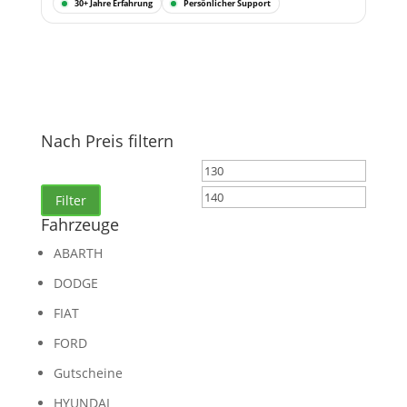
30+ Jahre Erfahrung
Persönlicher Support
Nach Preis filtern
Min.
Max.
Preis
Preis
Filter
Fahrzeuge
ABARTH
DODGE
FIAT
FORD
Gutscheine
HYUNDAI