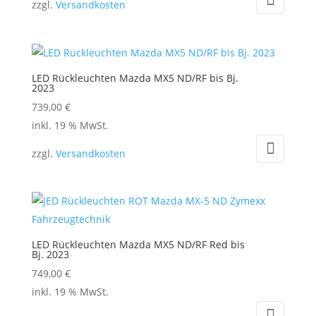
zzgl.
Versandkosten
weist
mehrere
Varianten
auf.
LED Rückleuchten Mazda MX5 ND/RF bis Bj.
Die
2023
Optionen
739,00
€
können
inkl. 19 % MwSt.
auf
zzgl.
Versandkosten
der
Produktseite
gewählt
werden
LED Rückleuchten Mazda MX5 ND/RF Red bis
Bj. 2023
749,00
€
inkl. 19 % MwSt.