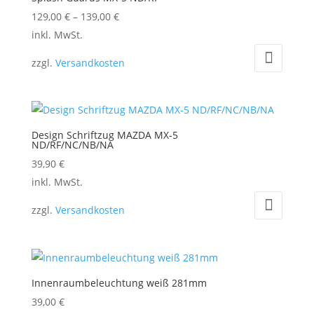
Die
129,00
€
–
139,00
€
Optionen
Dieses
inkl. MwSt.
können
Produkt
auf
zzgl.
Versandkosten
weist
der
mehrere
Produktseite
Varianten
gewählt
auf.
werden
Design Schriftzug MAZDA MX-5
Die
ND/RF/NC/NB/NA
Optionen
39,90
€
können
Dieses
inkl. MwSt.
auf
Produkt
zzgl.
Versandkosten
der
weist
Produktseite
mehrere
gewählt
Varianten
werden
auf.
Innenraumbeleuchtung weiß 281mm
Die
39,00
€
Optionen