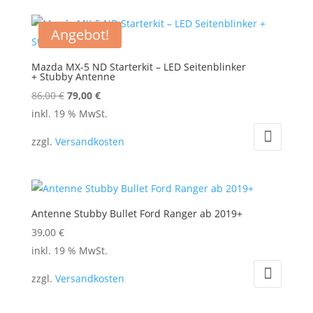
Angebot!
Mazda MX-5 ND Starterkit – LED Seitenblinker
+ Stubby Antenne
Ursprünglicher
Aktueller
86,00
€
79,00
€
Preis
Preis
inkl. 19 % MwSt.
war:
ist:
zzgl.
Versandkosten
86,00 €
79,00 €.
Antenne Stubby Bullet Ford Ranger ab 2019+
39,00
€
inkl. 19 % MwSt.
zzgl.
Versandkosten