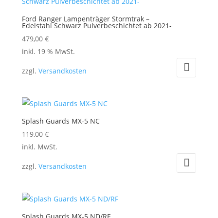
Ford Ranger Lampenträger Stormtrak –
Edelstahl Schwarz Pulverbeschichtet ab 2021-
479,00
€
inkl. 19 % MwSt.
zzgl.
Versandkosten
Splash Guards MX-5 NC
119,00
€
Dieses
inkl. MwSt.
Produkt
zzgl.
Versandkosten
weist
mehrere
Varianten
auf.
Splash Guards MX-5 ND/RF