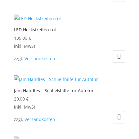
LED Heckstreifen rot
139,00
€
Dieses
inkl. MwSt.
Produkt
zzgl.
Versandkosten
weist
mehrere
Varianten
auf.
Jam Handles – Schließhilfe für Autotür
Die
29,00
€
Optionen
Dieses
inkl. MwSt.
können
Produkt
auf
zzgl.
Versandkosten
weist
der
mehrere
Produktseite
Varianten