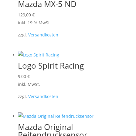
Mazda MX-5 ND
129,00
€
inkl. 19 % MwSt.
zzgl.
Versandkosten
Logo Spirit Racing
Dieses
9,00
€
Produkt
inkl. MwSt.
weist
zzgl.
Versandkosten
mehrere
Varianten
auf.
Die
Mazda Original
Optionen
Reifendrucksensor