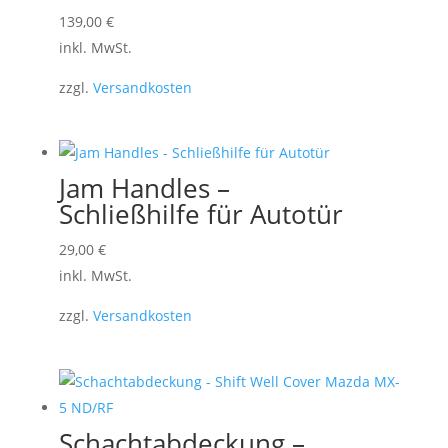
Dieses
139,00
€
Produkt
inkl. MwSt.
weist
zzgl.
Versandkosten
mehrere
Varianten
auf.
Die
Jam Handles –
Optionen
Schließhilfe für Autotür
können
Dieses
29,00
€
auf
Produkt
inkl. MwSt.
der
weist
Produktseite
zzgl.
Versandkosten
mehrere
gewählt
Varianten
werden
auf.
Die
Optionen
Schachtabdeckung –