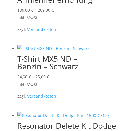
Dieses
189,00
€
–
209,00
€
Produkt
inkl. MwSt.
weist
zzgl.
Versandkosten
mehrere
Varianten
auf.
Die
T-Shirt MX5 ND –
Optionen
Benzin – Schwarz
können
Dieses
24,90
€
–
25,00
€
auf
Produkt
inkl. MwSt.
der
weist
Produktseite
zzgl.
Versandkosten
mehrere
gewählt
Varianten
werden
auf.
Die
Resonator Delete Kit Dodge
Optionen