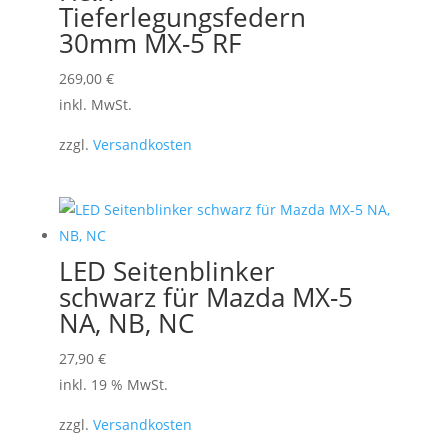
Tieferlegungsfedern
30mm MX-5 RF
Dieses
269,00
€
Produkt
inkl. MwSt.
weist
zzgl.
Versandkosten
mehrere
Varianten
auf.
Die
Optionen
LED Seitenblinker
können
schwarz für Mazda MX-5
auf
NA, NB, NC
der
27,90
€
Produktseite
inkl. 19 % MwSt.
gewählt
werden
zzgl.
Versandkosten