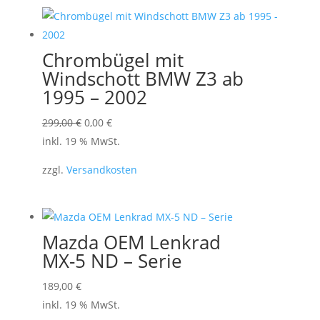
Chrombügel mit
Windschott BMW Z3 ab
1995 – 2002
Ursprünglicher
Aktueller
299,00
€
0,00
€
Preis
Preis
inkl. 19 % MwSt.
war:
ist:
zzgl.
Versandkosten
299,00 €
0,00 €.
Mazda OEM Lenkrad
MX-5 ND – Serie
189,00
€
inkl. 19 % MwSt.