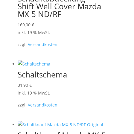
können
Shift Well Cover Mazda
auf
MX-5 ND/RF
der
169,00
€
Produktseite
inkl. 19 % MwSt.
gewählt
werden
zzgl.
Versandkosten
Schaltschema
31,90
€
inkl. 19 % MwSt.
zzgl.
Versandkosten