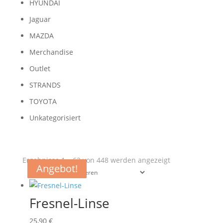
HYUNDAI
Jaguar
MAZDA
Merchandise
Outlet
STRANDS
TOYOTA
Unkategorisiert
Nach
Ergebnisse 1 – 62 von 448 werden angezeigt
Angebot!
Angebot!
Angebot!
Angebot!
Aktualität
sortiert
Fresnel-Linse
25,90
€