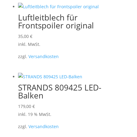
Luftleitblech für
Frontspoiler original
Dieses
35,00
€
Produkt
inkl. MwSt.
weist
zzgl.
Versandkosten
mehrere
Varianten
auf.
Die
STRANDS 809425 LED-
Optionen
Balken
können
179,00
€
auf
inkl. 19 % MwSt.
der
Produktseite
zzgl.
Versandkosten
gewählt