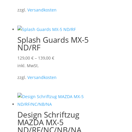
weist
zzgl.
Versandkosten
mehrere
Varianten
auf.
Die
Splash Guards MX-5
Optionen
ND/RF
können
Dieses
129,00
€
–
139,00
€
auf
Produkt
inkl. MwSt.
der
weist
Produktseite
zzgl.
Versandkosten
mehrere
gewählt
Varianten
werden
auf.
Die
Optionen
Design Schriftzug
können
MAZDA MX-5
auf
ND/RF/NC/NB/NA