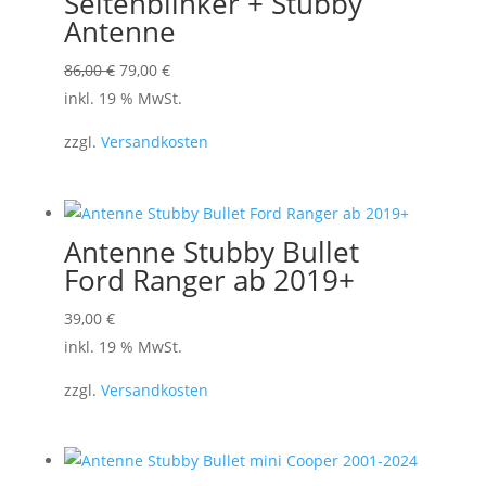
Seitenblinker + Stubby
Antenne
Ursprünglicher
Aktueller
86,00
€
79,00
€
Preis
Preis
inkl. 19 % MwSt.
war:
ist:
zzgl.
Versandkosten
86,00 €
79,00 €.
Antenne Stubby Bullet
Ford Ranger ab 2019+
39,00
€
inkl. 19 % MwSt.
zzgl.
Versandkosten