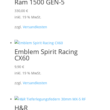
Ram 1500 GEN-5
können
330,00
€
auf
inkl. 19 % MwSt.
der
Produktseite
zzgl.
Versandkosten
gewählt
werden
Emblem Spirit Racing
CX60
9,90
€
inkl. 19 % MwSt.
zzgl.
Versandkosten
H&R