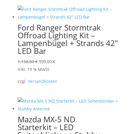
werden
Ford Ranger Stormtrak
Offroad Lighting Kit –
Lampenbügel + Strands 42″
LED Bar
Ursprünglicher
Aktueller
1.158,00
€
999,00
€
Preis
Preis
inkl. 19 % MwSt.
war:
ist:
zzgl.
Versandkosten
1.158,00 €
999,00 €.
Mazda MX-5 ND
Starterkit – LED