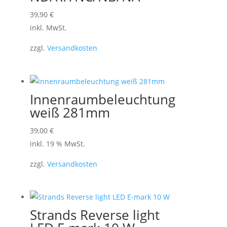
der
Dieses
39,90
€
Produktseite
Produkt
inkl. MwSt.
gewählt
weist
werden
zzgl.
Versandkosten
mehrere
Varianten
auf.
Die
Innenraumbeleuchtung
Optionen
weiß 281mm
können
39,00
€
auf
inkl. 19 % MwSt.
der
Produktseite
zzgl.
Versandkosten
gewählt
werden
Strands Reverse light