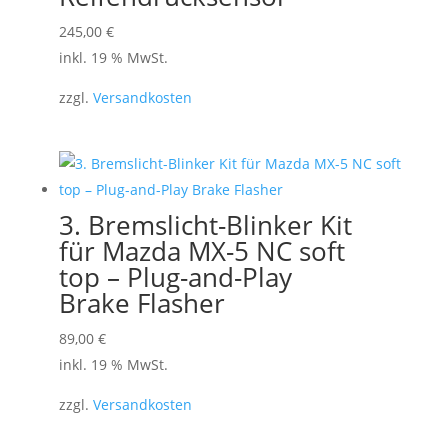
können
245,00
€
auf
inkl. 19 % MwSt.
der
Produktseite
zzgl.
Versandkosten
gewählt
werden
3. Bremslicht-Blinker Kit
für Mazda MX-5 NC soft
top – Plug-and-Play
Brake Flasher
89,00
€
inkl. 19 % MwSt.
zzgl.
Versandkosten