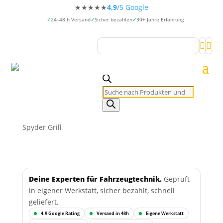
★★★★★
4,9
/5 Google
24–48 h Versand
Sicher bezahlen
30+ Jahre Erfahrung


Products
search
Spyder Grill
Deine Experten für Fahrzeugtechnik.
Geprüft
in eigener Werkstatt, sicher bezahlt, schnell
geliefert.
4.9 Google Rating
Versand in 48h
Eigene Werkstatt