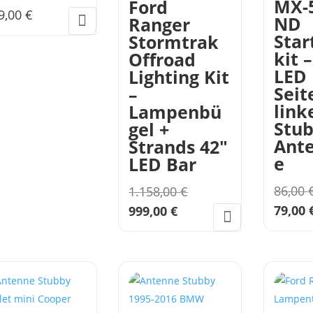
MX-
Ford
9,00
€
ND
Ranger
Star
Stormtrak
kit –
Offroad
LED
Lighting Kit
Seit
–
link
Lampenbü
Stu
gel +
Ant
Strands 42″
e
LED Bar
Ursprünglicher
86,00
1.158,00
€
Preis
Aktueller
79,00
999,00
€
war:
Preis
1.158,00 €
ist:
999,00 €.