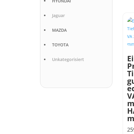
HYUNDAI
Jaguar
MAZDA
TOYOTA
E
Unkategorisiert
P
T
g
e
V
m
H
25