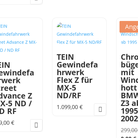
Ange
TEIN
Chr
Gewindefa
büge
EIN
hrwerk
mit
ewindefa
Flex Z für
Win
rwerk
MX-5
hott
treet
ND/RF
BM
dvance Z
Z3 a
X-5 ND /
1.099,00
€
1995
D RF
2002
9,00
€
299,0