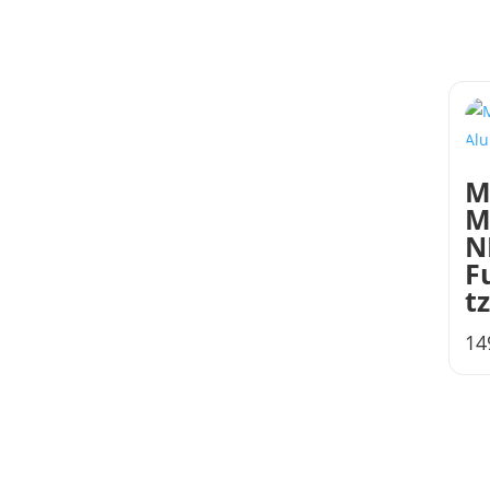
M
M
N
F
t
14