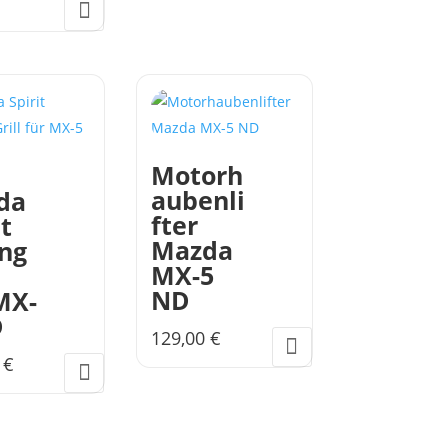
Aktueller
war:
Preis
299,00 €
st:
0,00 €.
Motorh
aubenli
da
fter
it
Mazda
ng
MX-5
ND
MX-
D
129,00
€
0
€