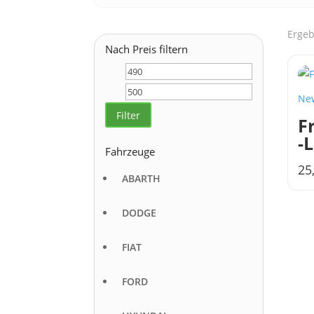
Ergeb
Nach Preis filtern
Min.
Max.
Preis
Preis
Ne
Filter
F
-
Fahrzeuge
25
ABARTH
DODGE
FIAT
FORD