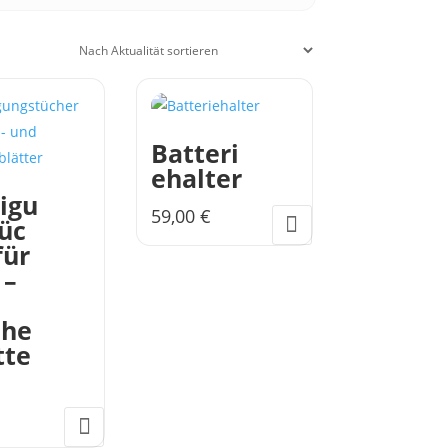
Batteri
ehalter
igu
59,00
€
üc
für
 –
che
tte