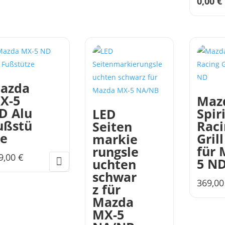
0,00
€
i
azda
X-5
Maz
D Alu
Spir
LED
ußstü
Raci
Seiten
ze
Grill
markie
für 
rungsle
9,00
€
5 N
uchten
schwar
369,0
z für
Mazda
MX-5