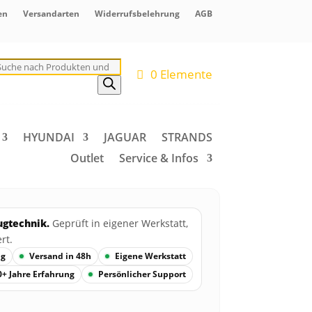
en
Versandarten
Widerrufsbelehrung
AGB
roducts
earch
0 Elemente
HYUNDAI
JAGUAR
STRANDS
Outlet
Service & Infos
ugtechnik.
Geprüft in eigener Werkstatt,
rt.
ng
Versand in 48h
Eigene Werkstatt
0+ Jahre Erfahrung
Persönlicher Support