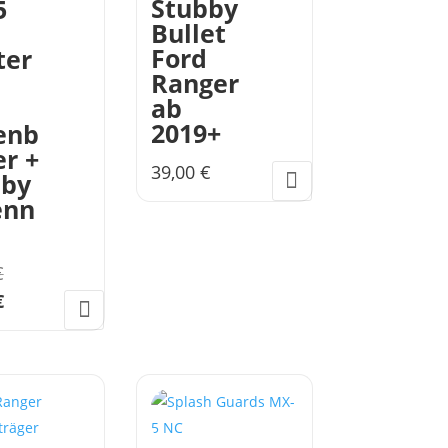
Stubby
5
Bullet
Ford
ter
Ranger
ab
2019+
enb
er +
39,00
€
bby
enn
Ursprünglicher
€
Preis
Aktueller
€
war:
Preis
86,00 €
ist:
79,00 €.