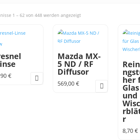
Nach
nisse 1 – 62 von 448 werden angezeigt
Aktualität
sortiert
w
resnel
Mazda MX-
Linse
5 ND / RF
Rein
Diffusor
ngst
,90
€
her 
569,00
€
Glas
und
Wis
rblä
r
8,70
€