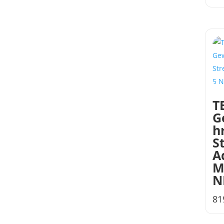
T
G
h
S
A
M
N
81