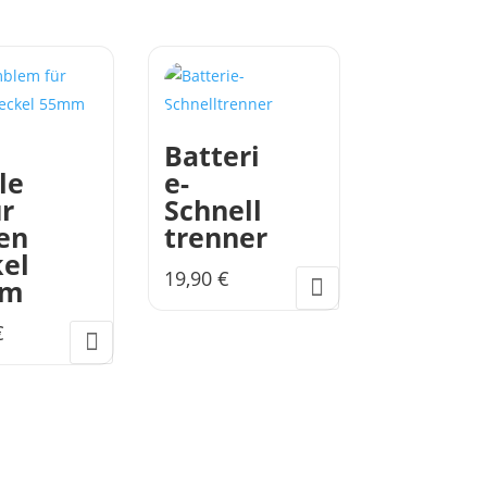
Batteri
le
e-
r
Schnell
en
trenner
el
19,90
€
mm
€