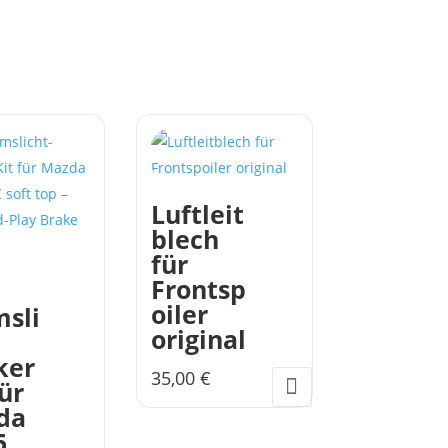
Luftleit
blech
für
Frontsp
oiler
sli
original
ker
35,00
€
für
Dieses
da
Produkt
5