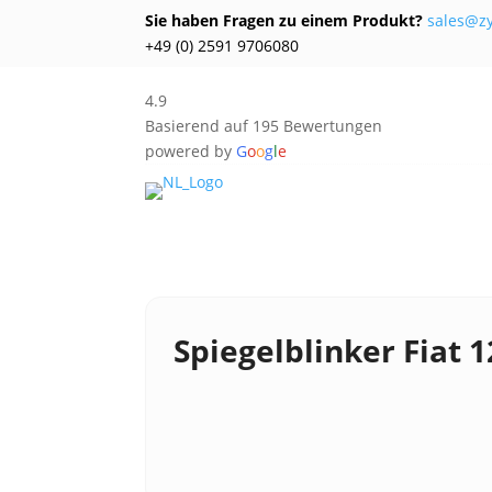
Sie haben Fragen zu einem Produkt?
sales@z
+49 (0) 2591 9706080
4.9
Basierend auf 195 Bewertungen
powered by
G
o
o
g
l
e
Spiegelblinker Fiat 1