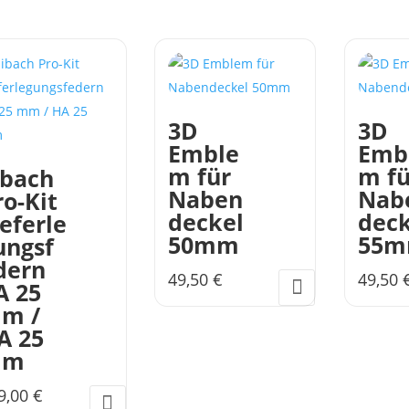
3D
3D
Emble
Emb
m für
m fü
ibach
Naben
Nab
ro-Kit
deckel
deck
ieferle
50mm
55
ungsf
dern
49,50
€
49,50
A 25
m /
A 25
mm
9,00
€