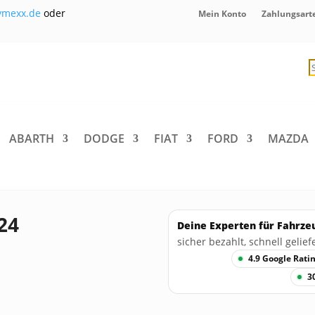
ymexx.de
oder
Mein Konto
Zahlungsart
P
s
ABARTH
DODGE
FIAT
FORD
MAZDA
24
Deine Experten für Fahrze
sicher bezahlt, schnell geliefe
4.9 Google Rati
3