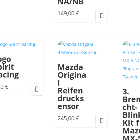
NA/NB
149,00
€
ogo
irit
Mazda
acing
Origina
l
00
€
Reifen
3.
ses
drucks
Brem
dukt
ensor
cht-
st
Blin
245,00
€
hrere
Kit 
ianten
Maz
.
MX-