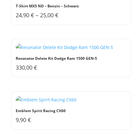
auf.
T-Shirt MX5 ND – Benzin – Schwarz
Die
24,90
€
–
25,00
€
Dieses
Optionen
Produkt
können
weist
auf
mehrere
der
Varianten
Produktseite
auf.
gewählt
Resonator Delete Kit Dodge Ram 1500 GEN-5
Die
werden
330,00
€
Optionen
können
auf
der
Produktseite
gewählt
Emblem Spirit Racing CX60
werden
9,90
€