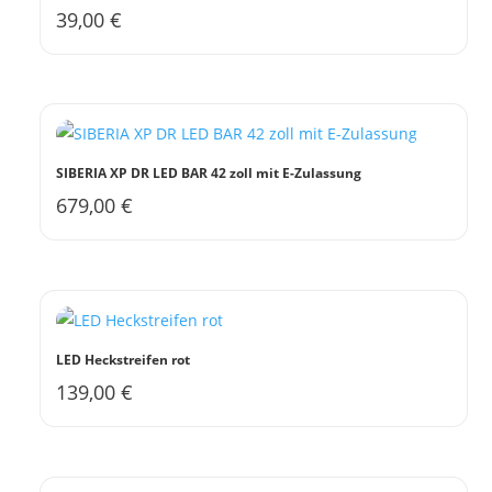
werden
39,00
€
SIBERIA XP DR LED BAR 42 zoll mit E-Zulassung
679,00
€
LED Heckstreifen rot
139,00
€
Dieses
Produkt
weist
mehrere