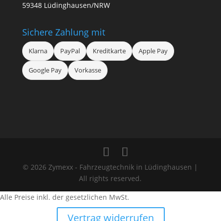
59348 Lüdinghausen/NRW
Sichere Zahlung mit
Klarna
PayPal
Kreditkarte
Apple Pay
Google Pay
Vorkasse
© 2026 Zymexx - Fahrzeugtechnik in Lüdinghausen |
All rights reserved.
Alle Preise inkl. der gesetzlichen MwSt.
Vertrag widerrufen