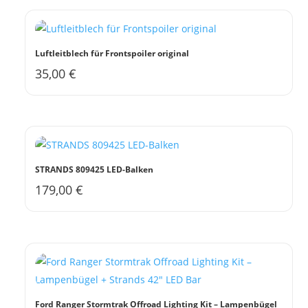
Luftleitblech für Frontspoiler original
35,00
€
Dieses
Produkt
weist
mehrere
Varianten
auf.
STRANDS 809425 LED-Balken
Die
179,00
€
Optionen
können
auf
der
Produktseite
gewählt
werden
Ford Ranger Stormtrak Offroad Lighting Kit – Lampenbügel