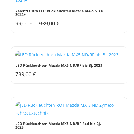
Valenti Ultra LED Rückleuchten Mazda MX-5 ND RF
2024+
99,00
€
–
939,00
€
Dieses
Produkt
weist
mehrere
Varianten
auf.
LED Rückleuchten Mazda MX5 ND/RF bis Bj. 2023
Die
739,00
€
Optionen
können
auf
der
Produktseite
gewählt
werden
LED Rückleuchten Mazda MX5 ND/RF Red bis Bj.
2023