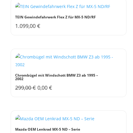
TEIN Gewindefahrwerk Flex Z für MX-5 ND/RF
1.099,00
€
Chrombügel mit Windschott BMW Z3 ab 1995 –
2002
Ursprünglicher
Aktueller
299,00
€
0,00
€
Preis
Preis
war:
ist:
299,00 €
0,00 €.
Mazda OEM Lenkrad MX-5 ND – Serie