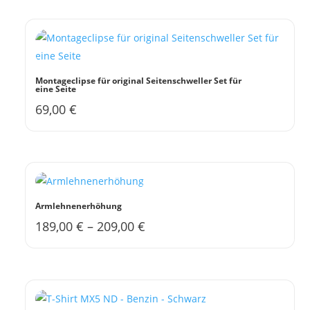
Montageclipse für original Seitenschweller Set für
eine Seite
69,00
€
Armlehnenerhöhung
189,00
€
–
209,00
€
Dieses
Produkt
weist
mehrere
Varianten