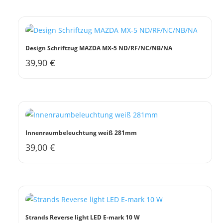
weist
auf
mehrere
der
Varianten
Produktseite
auf.
gewählt
Design Schriftzug MAZDA MX-5 ND/RF/NC/NB/NA
Die
werden
39,90
€
Dieses
Optionen
Produkt
können
weist
auf
mehrere
der
Varianten
Produktseite
auf.
gewählt
Innenraumbeleuchtung weiß 281mm
Die
werden
39,00
€
Optionen
können
auf
der
Produktseite
gewählt
Strands Reverse light LED E-mark 10 W