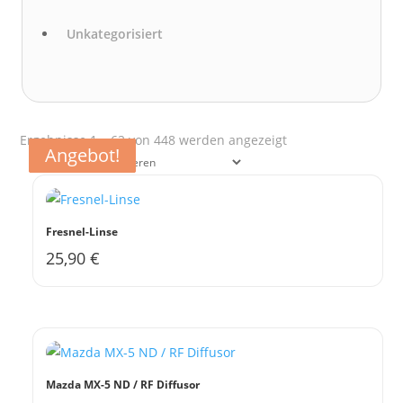
Unkategorisiert
Nach
Ergebnisse 1 – 62 von 448 werden angezeigt
Angebot!
Angebot!
Angebot!
Angebot!
Aktualität
sortiert
Fresnel-Linse
25,90
€
Mazda MX-5 ND / RF Diffusor