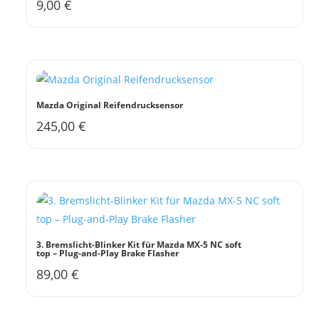
9,00
€
Dieses
Produkt
weist
mehrere
Varianten
auf.
Mazda Original Reifendrucksensor
Die
245,00
€
Optionen
können
auf
der
Produktseite
gewählt
werden
3. Bremslicht-Blinker Kit für Mazda MX-5 NC soft
top – Plug-and-Play Brake Flasher
89,00
€