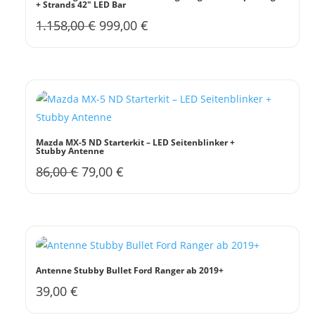
+ Strands 42″ LED Bar
Ursprünglicher
Aktueller
1.158,00
€
999,00
€
Preis
Preis
war:
ist:
1.158,00 €
999,00 €.
Mazda MX-5 ND Starterkit – LED Seitenblinker +
Stubby Antenne
Ursprünglicher
Aktueller
86,00
€
79,00
€
Preis
Preis
war:
ist:
86,00 €
79,00 €.
Antenne Stubby Bullet Ford Ranger ab 2019+
39,00
€