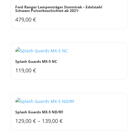
Ford Ranger Lampenträger Stormtrak – Edelstahl
Schwarz Pulverbeschichtet ab 2021-
479,00
€
Splash Guards MX-5 NC
119,00
€
Dieses
Produkt
weist
mehrere
Varianten
auf.
Splash Guards MX-5 ND/RF
Die
129,00
€
–
139,00
€
Dieses
Optionen
Produkt
können