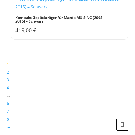
Kompakt Gepäckträger für Mazda MX-5 NC (2005–
2015) – Schwarz
419,00
€
1
2
3
4
…
6
7
8
→