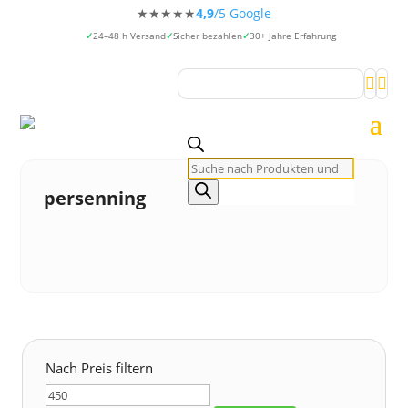
★★★★★
4,9
/5 Google
24–48 h Versand
Sicher bezahlen
30+ Jahre Erfahrung


Products
search
persenning
Nach Preis filtern
Min.
Max.