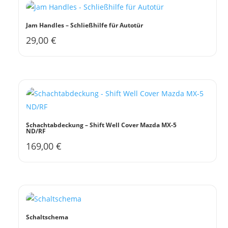
Varianten
auf.
Jam Handles – Schließhilfe für Autotür
Die
29,00
€
Dieses
Optionen
Produkt
können
weist
auf
mehrere
der
Varianten
Produktseite
auf.
gewählt
Die
werden
Schachtabdeckung – Shift Well Cover Mazda MX-5
ND/RF
Optionen
169,00
€
können
auf
der
Produktseite
gewählt
werden
Schaltschema