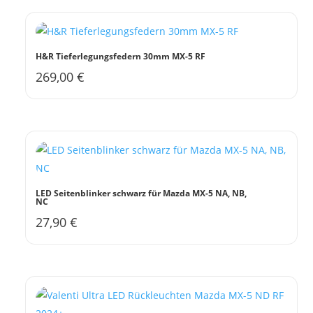
H&R Tieferlegungsfedern 30mm MX-5 RF
269,00
€
Dieses
Produkt
weist
mehrere
Varianten
auf.
Die
LED Seitenblinker schwarz für Mazda MX-5 NA, NB,
NC
Optionen
27,90
€
können
auf
der
Produktseite
gewählt
werden