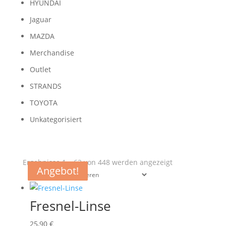
HYUNDAI
Jaguar
MAZDA
Merchandise
Outlet
STRANDS
TOYOTA
Unkategorisiert
Nach
Ergebnisse 1 – 62 von 448 werden angezeigt
Angebot!
Angebot!
Angebot!
Angebot!
Aktualität
sortiert
Fresnel-Linse
25,90
€