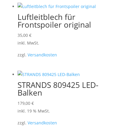
Luftleitblech für
Frontspoiler original
Dieses
35,00
€
Produkt
inkl. MwSt.
weist
zzgl.
Versandkosten
mehrere
Varianten
auf.
Die
STRANDS 809425 LED-
Optionen
Balken
können
179,00
€
auf
inkl. 19 % MwSt.
der
Produktseite
zzgl.
Versandkosten
gewählt