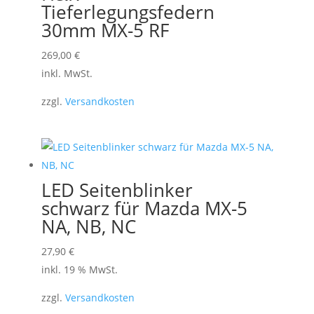
Tieferlegungsfedern
30mm MX-5 RF
Dieses
269,00
€
Produkt
inkl. MwSt.
weist
zzgl.
Versandkosten
mehrere
Varianten
auf.
Die
Optionen
LED Seitenblinker
können
schwarz für Mazda MX-5
auf
NA, NB, NC
der
27,90
€
Produktseite
inkl. 19 % MwSt.
gewählt
werden
zzgl.
Versandkosten