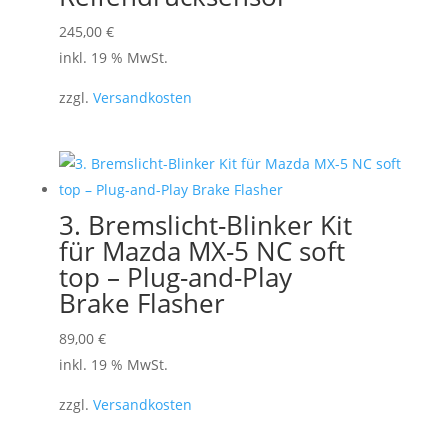
können
245,00
€
auf
inkl. 19 % MwSt.
der
Produktseite
zzgl.
Versandkosten
gewählt
werden
3. Bremslicht-Blinker Kit
für Mazda MX-5 NC soft
top – Plug-and-Play
Brake Flasher
89,00
€
inkl. 19 % MwSt.
zzgl.
Versandkosten