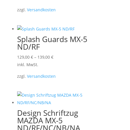
weist
zzgl.
Versandkosten
mehrere
Varianten
auf.
Die
Splash Guards MX-5
Optionen
ND/RF
können
Dieses
129,00
€
–
139,00
€
auf
Produkt
inkl. MwSt.
der
weist
Produktseite
zzgl.
Versandkosten
mehrere
gewählt
Varianten
werden
auf.
Die
Optionen
Design Schriftzug
können
MAZDA MX-5
auf
ND/RF/NC/NB/NA