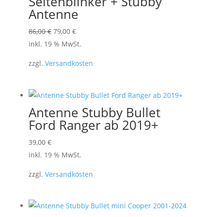
Seitenblinker + Stubby
Antenne
Ursprünglicher
Aktueller
86,00
€
79,00
€
Preis
Preis
inkl. 19 % MwSt.
war:
ist:
zzgl.
Versandkosten
86,00 €
79,00 €.
Antenne Stubby Bullet
Ford Ranger ab 2019+
39,00
€
inkl. 19 % MwSt.
zzgl.
Versandkosten