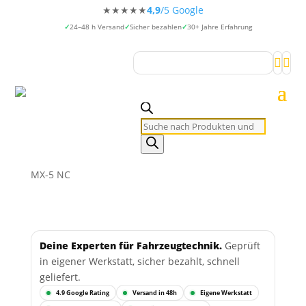
★★★★★
4,9
/5 Google
24–48 h Versand
Sicher bezahlen
30+ Jahre Erfahrung


Products
search
MX-5 NC
Deine Experten für Fahrzeugtechnik.
Geprüft
in eigener Werkstatt, sicher bezahlt, schnell
geliefert.
4.9 Google Rating
Versand in 48h
Eigene Werkstatt