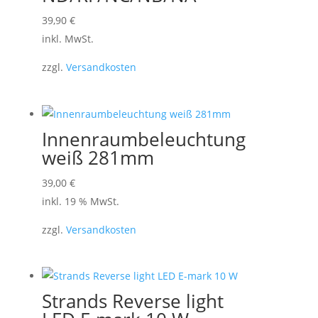
der
Dieses
39,90
€
Produktseite
Produkt
inkl. MwSt.
gewählt
weist
werden
zzgl.
Versandkosten
mehrere
Varianten
auf.
Die
Innenraumbeleuchtung
Optionen
weiß 281mm
können
39,00
€
auf
inkl. 19 % MwSt.
der
Produktseite
zzgl.
Versandkosten
gewählt
werden
Strands Reverse light