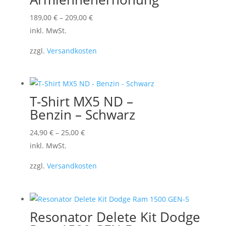
Dieses
189,00
€
–
209,00
€
Produkt
inkl. MwSt.
weist
zzgl.
Versandkosten
mehrere
Varianten
auf.
Die
T-Shirt MX5 ND –
Optionen
Benzin – Schwarz
können
Dieses
24,90
€
–
25,00
€
auf
Produkt
inkl. MwSt.
der
weist
Produktseite
zzgl.
Versandkosten
mehrere
gewählt
Varianten
werden
auf.
Die
Resonator Delete Kit Dodge
Optionen