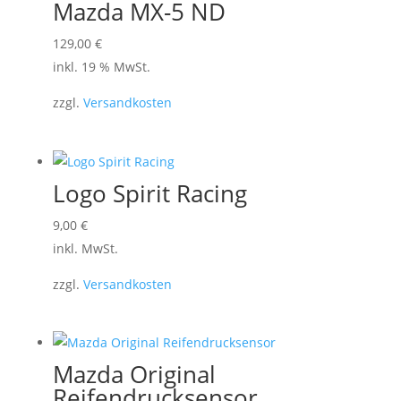
Mazda MX-5 ND
129,00
€
inkl. 19 % MwSt.
zzgl.
Versandkosten
Logo Spirit Racing
Dieses
9,00
€
Produkt
inkl. MwSt.
weist
zzgl.
Versandkosten
mehrere
Varianten
auf.
Die
Mazda Original
Optionen
Reifendrucksensor