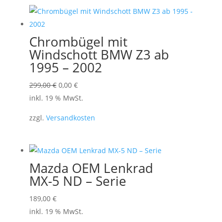
Chrombügel mit
Windschott BMW Z3 ab
1995 – 2002
Ursprünglicher
Aktueller
299,00
€
0,00
€
Preis
Preis
inkl. 19 % MwSt.
war:
ist:
zzgl.
Versandkosten
299,00 €
0,00 €.
Mazda OEM Lenkrad
MX-5 ND – Serie
189,00
€
inkl. 19 % MwSt.