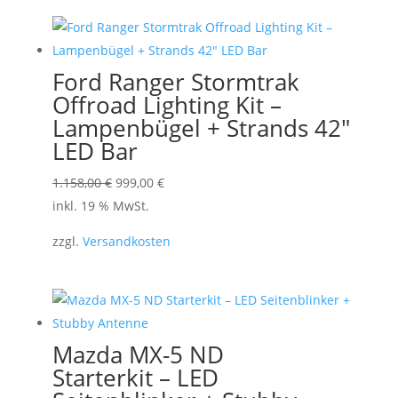
werden
Ford Ranger Stormtrak
Offroad Lighting Kit –
Lampenbügel + Strands 42″
LED Bar
Ursprünglicher
Aktueller
1.158,00
€
999,00
€
Preis
Preis
inkl. 19 % MwSt.
war:
ist:
zzgl.
Versandkosten
1.158,00 €
999,00 €.
Mazda MX-5 ND
Starterkit – LED