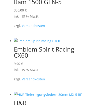
Ram 1500 GEN-5
können
330,00
€
auf
inkl. 19 % MwSt.
der
Produktseite
zzgl.
Versandkosten
gewählt
werden
Emblem Spirit Racing
CX60
9,90
€
inkl. 19 % MwSt.
zzgl.
Versandkosten
H&R