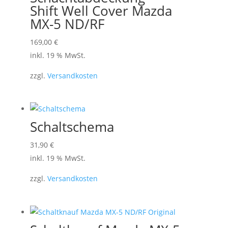
können
Shift Well Cover Mazda
auf
MX-5 ND/RF
der
169,00
€
Produktseite
inkl. 19 % MwSt.
gewählt
werden
zzgl.
Versandkosten
Schaltschema
31,90
€
inkl. 19 % MwSt.
zzgl.
Versandkosten