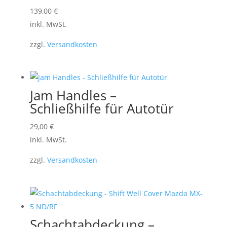
Dieses
139,00
€
Produkt
inkl. MwSt.
weist
zzgl.
Versandkosten
mehrere
Varianten
auf.
Die
Jam Handles –
Optionen
Schließhilfe für Autotür
können
Dieses
29,00
€
auf
Produkt
inkl. MwSt.
der
weist
Produktseite
zzgl.
Versandkosten
mehrere
gewählt
Varianten
werden
auf.
Die
Optionen
Schachtabdeckung –