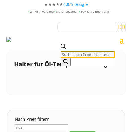
★★★★★
4,9
/5 Google
24–48 h Versand
Sicher bezahlen
30+ Jahre Erfahrung


Products
search
Halter für Öl-Temperaturanzeige
Nach Preis filtern
Min.
Max.