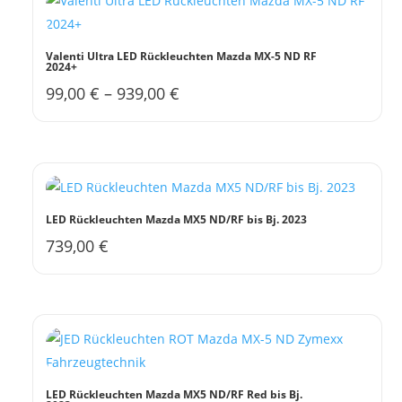
werden
Valenti Ultra LED Rückleuchten Mazda MX-5 ND RF
2024+
99,00
€
–
939,00
€
Dieses
Produkt
weist
mehrere
Varianten
auf.
LED Rückleuchten Mazda MX5 ND/RF bis Bj. 2023
Die
739,00
€
Optionen
können
auf
der
Produktseite
gewählt
werden
LED Rückleuchten Mazda MX5 ND/RF Red bis Bj.