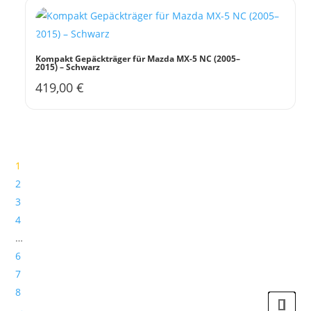
Kompakt Gepäckträger für Mazda MX-5 NC (2005–
2015) – Schwarz
419,00
€
1
2
3
4
…
6
7
8
→