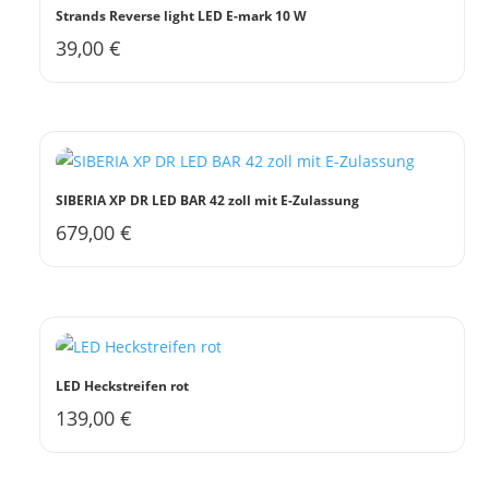
gewählt
Strands Reverse light LED E-mark 10 W
werden
39,00
€
SIBERIA XP DR LED BAR 42 zoll mit E-Zulassung
679,00
€
LED Heckstreifen rot
139,00
€
Dieses
Produkt
weist