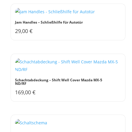
mehrere
Varianten
auf.
Jam Handles – Schließhilfe für Autotür
Die
29,00
€
Dieses
Optionen
Produkt
können
weist
auf
mehrere
der
Varianten
Produktseite
auf.
gewählt
Die
werden
Schachtabdeckung – Shift Well Cover Mazda MX-5
ND/RF
Optionen
169,00
€
können
auf
der
Produktseite
gewählt
werden