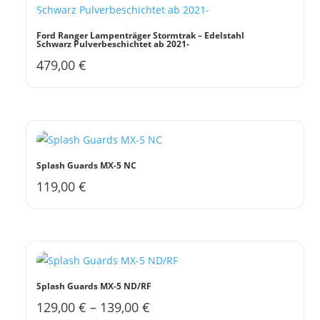
Ford Ranger Lampenträger Stormtrak – Edelstahl
Schwarz Pulverbeschichtet ab 2021-
479,00
€
Splash Guards MX-5 NC
119,00
€
Dieses
Produkt
weist
mehrere
Varianten
auf.
Splash Guards MX-5 ND/RF
Die
129,00
€
–
139,00
€
Dieses
Optionen