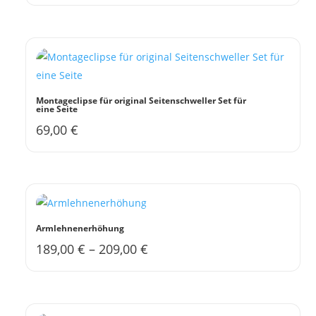
Montageclipse für original Seitenschweller Set für
eine Seite
69,00
€
Armlehnenerhöhung
189,00
€
–
209,00
€
Dieses
Produkt
weist
mehrere