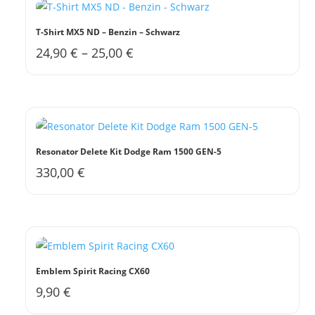
Varianten
auf.
T-Shirt MX5 ND – Benzin – Schwarz
Die
24,90
€
–
25,00
€
Dieses
Optionen
Produkt
können
weist
auf
mehrere
der
Varianten
Produktseite
auf.
gewählt
Resonator Delete Kit Dodge Ram 1500 GEN-5
Die
werden
330,00
€
Optionen
können
auf
der
Produktseite
gewählt
Emblem Spirit Racing CX60
werden
9,90
€