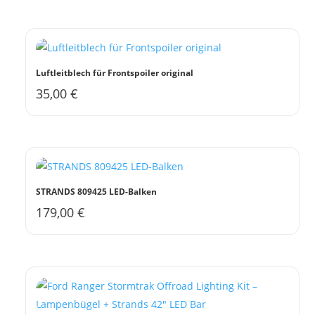
Luftleitblech für Frontspoiler original
35,00
€
Dieses
Produkt
weist
mehrere
Varianten
auf.
STRANDS 809425 LED-Balken
Die
179,00
€
Optionen
können
auf
der
Produktseite
gewählt