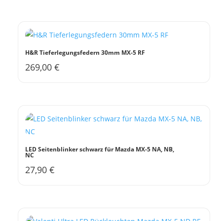
H&R Tieferlegungsfedern 30mm MX-5 RF
269,00
€
Dieses
Produkt
weist
mehrere
Varianten
auf.
Die
LED Seitenblinker schwarz für Mazda MX-5 NA, NB,
NC
Optionen
27,90
€
können
auf
der
Produktseite
gewählt