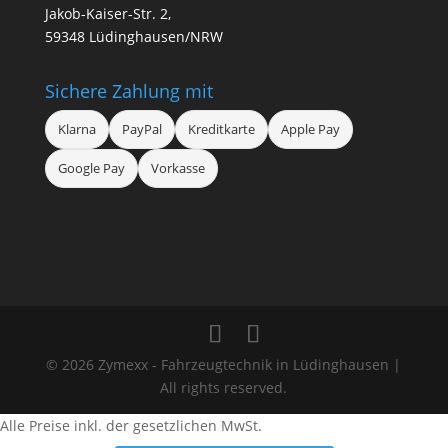
Jakob-Kaiser-Str. 2,
59348 Lüdinghausen/NRW
Sichere Zahlung mit
Klarna
PayPal
Kreditkarte
Apple Pay
Google Pay
Vorkasse
© 2026 Zymexx - Fahrzeugtechnik in Lüdinghausen |
All rights reserved.
Alle Preise inkl. der gesetzlichen MwSt.