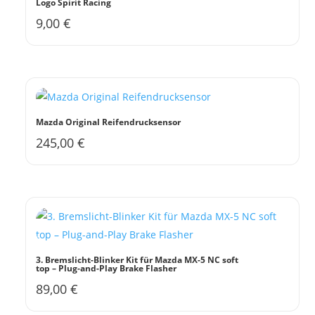
Logo Spirit Racing
9,00
€
Dieses
Produkt
weist
mehrere
Varianten
auf.
Mazda Original Reifendrucksensor
Die
245,00
€
Optionen
können
auf
der
Produktseite
gewählt
werden
3. Bremslicht-Blinker Kit für Mazda MX-5 NC soft
top – Plug-and-Play Brake Flasher
89,00
€