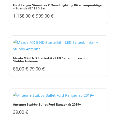
werden
Ford Ranger Stormtrak Offroad Lighting Kit – Lampenbügel
+ Strands 42″ LED Bar
Ursprünglicher
Aktueller
1.158,00
€
999,00
€
Preis
Preis
war:
ist:
1.158,00 €
999,00 €.
Mazda MX-5 ND Starterkit – LED Seitenblinker +
Stubby Antenne
Ursprünglicher
Aktueller
86,00
€
79,00
€
Preis
Preis
war:
ist:
86,00 €
79,00 €.
Antenne Stubby Bullet Ford Ranger ab 2019+
39,00
€