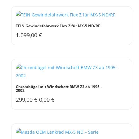
TEIN Gewindefahrwerk Flex Z für MX-5 ND/RF
1.099,00
€
Chrombügel mit Windschott BMW Z3 ab 1995 –
2002
Ursprünglicher
Aktueller
299,00
€
0,00
€
Preis
Preis
war:
ist:
299,00 €
0,00 €.