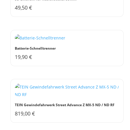
49,50
€
Batterie-Schnelltrenner
19,90
€
TEIN Gewindefahrwerk Street Advance Z MX-5 ND / ND RF
819,00
€