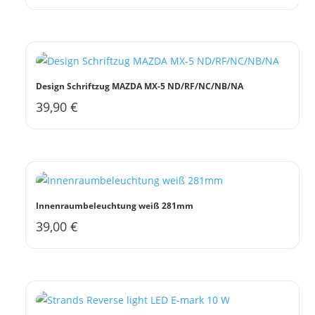
Produkt
können
weist
auf
mehrere
der
Varianten
Produktseite
auf.
gewählt
Design Schriftzug MAZDA MX-5 ND/RF/NC/NB/NA
Die
werden
39,90
€
Dieses
Optionen
Produkt
können
weist
auf
mehrere
der
Varianten
Produktseite
auf.
gewählt
Innenraumbeleuchtung weiß 281mm
Die
werden
39,00
€
Optionen
können
auf
der
Produktseite