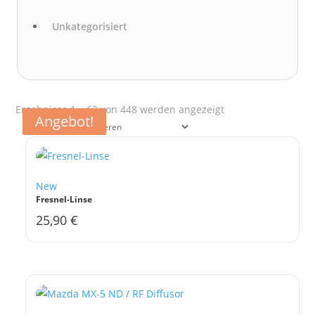
Unkategorisiert
Nach
Ergebnisse 1 – 62 von 448 werden angezeigt
Angebot!
Angebot!
Angebot!
Angebot!
Aktualität
sortiert
New
Fresnel-Linse
25,90
€