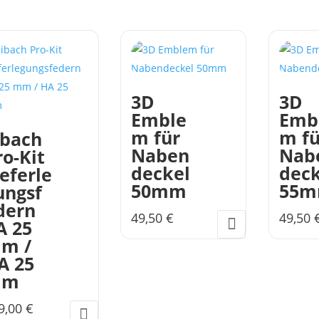
3D
3D
Emble
Emb
m für
m fü
ibach
Naben
Nab
ro-Kit
deckel
deck
ieferle
50mm
55
ungsf
dern
49,50
€
49,50
A 25
m /
A 25
mm
9,00
€