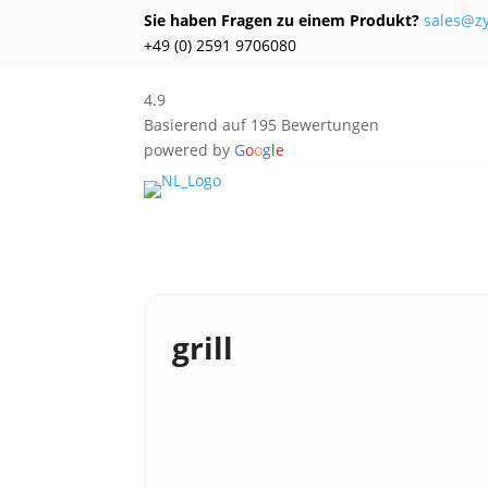
Sie haben Fragen zu einem Produkt?
sales@z
+49 (0) 2591 9706080
4.9
Basierend auf 195 Bewertungen
powered by
G
o
o
g
l
e
grill