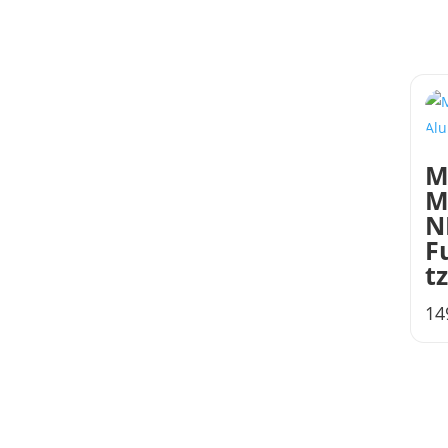
M
M
N
F
t
14