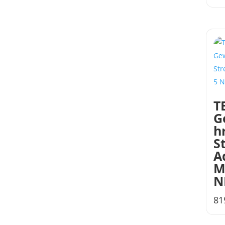
T
G
h
S
A
M
N
81