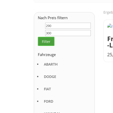
Ergeb
Nach Preis filtern
Min.
Max.
Preis
Preis
F
Filter
-
25
Fahrzeuge
ABARTH
DODGE
FIAT
FORD