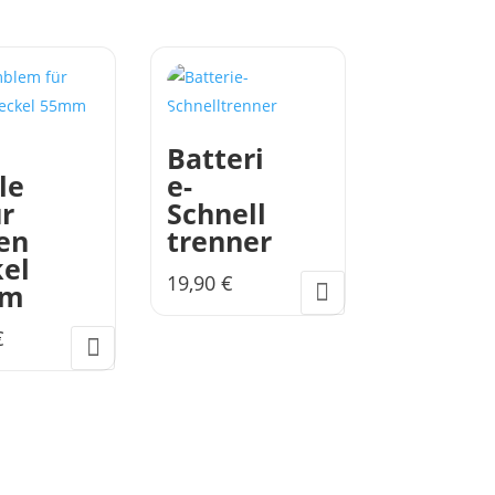
Batteri
le
e-
r
Schnell
en
trenner
el
19,90
€
mm
€