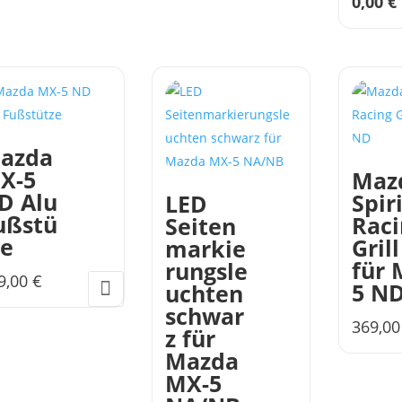
0,00
€
i
azda
X-5
Maz
D Alu
Spir
LED
ußstü
Raci
Seiten
ze
Grill
markie
für 
rungsle
9,00
€
5 N
uchten
schwar
369,0
z für
Mazda
MX-5