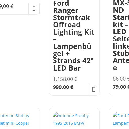
MX-
Ford
9,00
€
ND
Ranger
Star
Stormtrak
kit –
Offroad
LED
Lighting Kit
Seit
–
link
Lampenbü
Stu
gel +
Ant
Strands 42″
e
LED Bar
Ursprünglicher
86,00
1.158,00
€
Preis
Aktueller
79,00
999,00
€
war:
Preis
1.158,00 €
ist:
999,00 €.