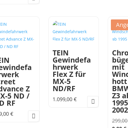
Ange
TEIN
Chr
Gewindefa
büge
EIN
hrwerk
mit
ewindefa
Flex Z für
Win
rwerk
MX-5
hott
treet
ND/RF
BM
dvance Z
Z3 a
X-5 ND /
1.099,00
€
1995
D RF
2002
9,00
€
299,0