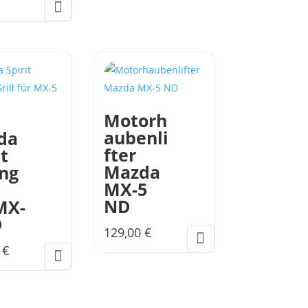
Aktueller
war:
Preis
299,00 €
st:
0,00 €.
Motorh
aubenli
da
fter
it
Mazda
ng
MX-5
ND
MX-
D
129,00
€
0
€