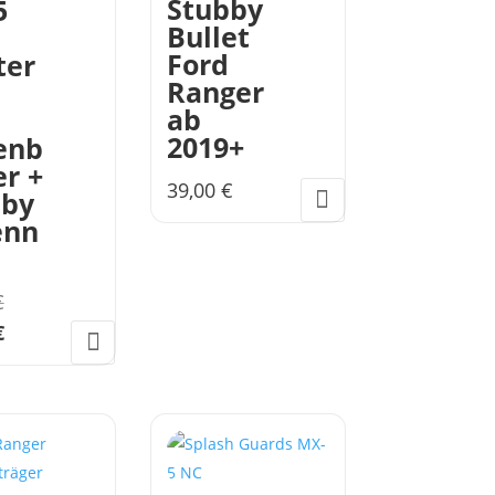
Stubby
5
Bullet
Ford
ter
Ranger
ab
2019+
enb
er +
39,00
€
bby
enn
Ursprünglicher
€
Preis
Aktueller
€
war:
Preis
86,00 €
ist:
79,00 €.