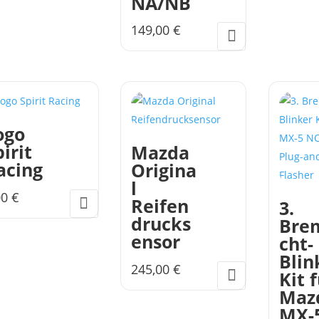
NA/NB
149,00
€
ogo
irit
Mazda
acing
Origina
l
00
€
Reifen
3.
ses
drucks
Brem
dukt
ensor
cht-
st
Blin
245,00
€
hrere
Kit 
ianten
Maz
.
MX-