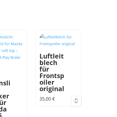
Luftleit
blech
für
Frontsp
oiler
sli
original
ker
35,00
€
für
Dieses
da
Produkt
5