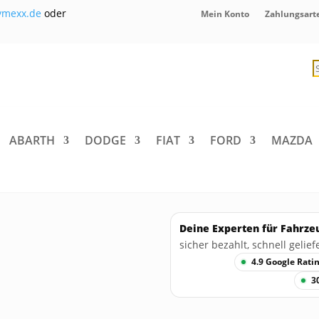
ymexx.de
oder
Mein Konto
Zahlungsart
P
s
ABARTH
DODGE
FIAT
FORD
MAZDA
Deine Experten für Fahrze
sicher bezahlt, schnell geliefe
4.9 Google Rati
3