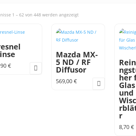
Nach
nisse 1 – 62 von 448 werden angezeigt
Aktualität
sortiert
resnel
Linse
Mazda MX-
5 ND / RF
Rein
,90
€
Diffusor
ngst
her 
569,00
€
Glas
und
Wis
rblä
r
8,70
€