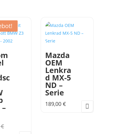
bot!
om
Mazda
l
OEM
Lenkra
dsc
d MX-5
ND –
W
Serie
b
189,00
€
 –
Ursprünglicher
0
€
Preis