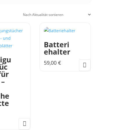
Batteri
ehalter
igu
59,00
€
üc
für
 –
che
tte