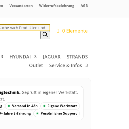
en
Versandarten
Widerrufsbelehrung
AGB
roducts
earch
0 Elemente
HYUNDAI
JAGUAR
STRANDS
Outlet
Service & Infos
ugtechnik.
Geprüft in eigener Werkstatt,
rt.
ng
Versand in 48h
Eigene Werkstatt
0+ Jahre Erfahrung
Persönlicher Support