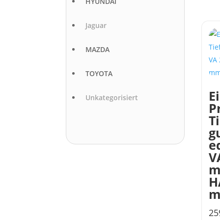
HYUNDAI
Jaguar
MAZDA
TOYOTA
E
Unkategorisiert
P
T
g
e
V
m
H
25