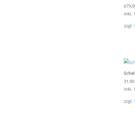
auf
679,
der
inkl.
Produ
gewä
zzgl.
werd
Scha
31,9
inkl.
zzgl.