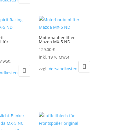
9,00 €
0,00 €.
it
Motorhaubenlifter
l für
Mazda MX-5 ND
129,00
€
inkl. 19 % MwSt.
 MwSt.
zzgl.
Versandkosten
andkosten