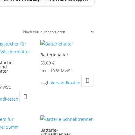
Batteriehalter
stücher
59,00
€
 und
inkl. 19 % MwSt.
tter
zzgl.
Versandkosten
 MwSt.
andkosten
Batterie-
Schnelltrenner