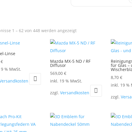
Nach
nisse 1 – 62 von 448 werden angezeigt
Aktualität
sortiert
el-Linse
Mazda MX-5 ND / RF
Reinigung
0
€
Diffusor
für Glas –
 19 % MwSt.
Wischerblä
569,00
€
8,70
€
Versandkosten
inkl. 19 % MwSt.
inkl. 19 %
zzgl.
Versandkosten
zzgl.
Vers