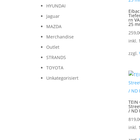
HYUNDAI
Eibac
Tiefe
Jaguar
rn V
25 
MAZDA
259,
Merchandise
inkl.
Outlet
zzgl.
STRANDS
TOYOTA
Unkategorisiert
TEIN
Stree
/ ND 
819,
inkl.
zzgl.