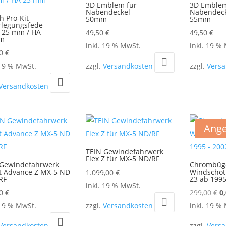
3D Emblem für
3D Emblem
Nabendeckel
Nabendeck
h Pro-Kit
50mm
55mm
rlegungsfede
A 25 mm / HA
49,50
€
49,50
€
mm
inkl. 19 % MwSt.
inkl. 19 %
00
€
 19 % MwSt.
zzgl.
Versandkosten
zzgl.
Vers
Versandkosten
Ange
TEIN Gewindefahrwerk
Flex Z für MX-5 ND/RF
 Gewindefahrwerk
Chrombüge
t Advance Z MX-5 ND
Windscho
1.099,00
€
RF
Z3 ab 1995
inkl. 19 % MwSt.
U
00
€
299,00
€
0
Pr
 19 % MwSt.
zzgl.
Versandkosten
inkl. 19 %
w
Versandkosten
zzgl.
Vers