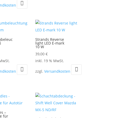
Optionen
andkosten
können
auf
der
Produktseite
gewählt
beleuc
Strands Reverse
werden
ß
light LED E-mark
10 W
39,00
€
 MwSt.
inkl. 19 % MwSt.
andkosten
zzgl.
Versandkosten
es –
e für