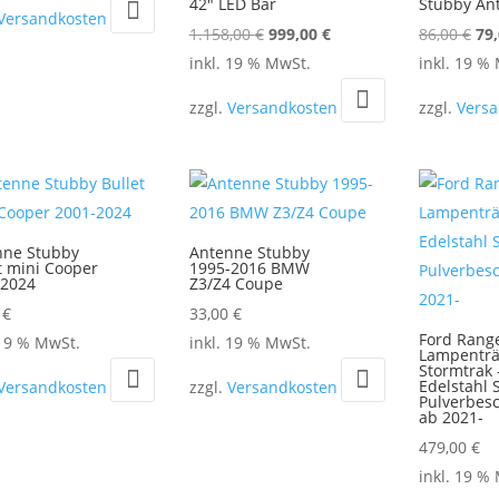
42″ LED Bar
Stubby An
Versandkosten
Ursprünglicher
Aktueller
Urs
1.158,00
€
999,00
€
86,00
€
79
Preis
Preis
Pre
inkl. 19 % MwSt.
inkl. 19 %
war:
ist:
war
zzgl.
Versandkosten
zzgl.
Vers
1.158,00 €
999,00 €.
86,
nne Stubby
Antenne Stubby
t mini Cooper
1995-2016 BMW
-2024
Z3/Z4 Coupe
0
€
33,00
€
Ford Rang
 19 % MwSt.
inkl. 19 % MwSt.
Lampenträ
Stormtrak 
Edelstahl 
Versandkosten
zzgl.
Versandkosten
Pulverbesc
ab 2021-
479,00
€
inkl. 19 %