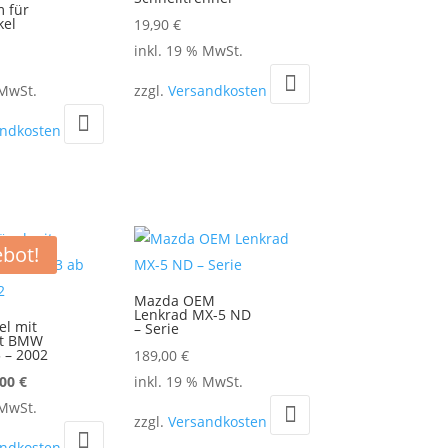
 für
el
19,90
€
inkl. 19 % MwSt.
 MwSt.
zzgl.
Versandkosten
andkosten
bot!
Mazda OEM
Lenkrad MX-5 ND
l mit
– Serie
tt BMW
 – 2002
189,00
€
rsprünglicher
Aktueller
,00
€
inkl. 19 % MwSt.
eis
Preis
 MwSt.
zzgl.
Versandkosten
ar:
ist:
andkosten