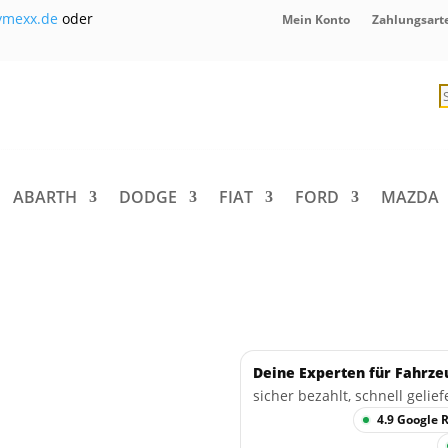
ymexx.de
oder
Mein Konto
Zahlungsart
P
s
ABARTH
DODGE
FIAT
FORD
MAZDA
Deine Experten für Fahrze
sicher bezahlt, schnell gelief
4.9 Google 