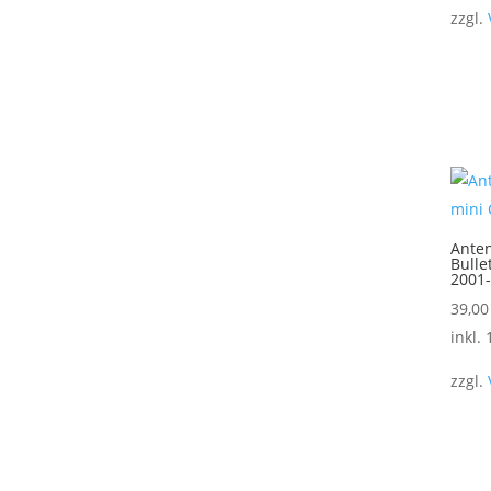
zzgl.
Ante
Bulle
2001
39,0
inkl.
zzgl.