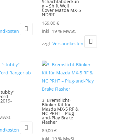
Schachtabdeckun
g – Shift Well
Cover Mazda MX-5
ND/RF
.
169,00
€
andkosten
inkl. 19 % MwSt.
zzgl.
Versandkosten
stubby“
Ford
3. Bremslicht-
 2019-
Blinker Kit für
te
Mazda MX-5 RF &
NC PRHT – Plug-
 MwSt.
and-Play Brake
Flasher
andkosten
89,00
€
inkl. 19 % MwSt.