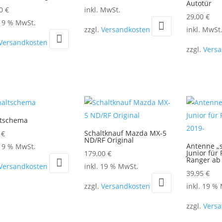
Autotür
können
Dieses
00
€
inkl. MwSt.
29,00
€
auf
Produkt
 19 % MwSt.
ktseite
Dieses
zzgl.
Versandkosten
inkl. MwSt
der
weist
hlt
Produkt
Versandkosten
Produktseite
mehrere
zzgl.
Vers
en
weist
gewählt
Varianten
mehrere
werden
auf.
Varianten
Die
auf.
Optionen
Die
können
Optionen
ltschema
auf
können
Schaltknauf Mazda MX-5
0
€
der
ND/RF Original
auf
Antenne „
 19 % MwSt.
Produktseite
Junior für 
179,00
€
der
Ranger ab
gewählt
Versandkosten
inkl. 19 % MwSt.
Produktsei
39,95
€
werden
gewählt
zzgl.
Versandkosten
inkl. 19 %
werden
zzgl.
Vers