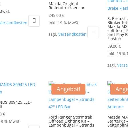
Mazda Original
€
Reifendrucksensor
s
 MwSt.
245,00
€
kt
3. Bremsli
Blinker Kit
Versandkosten
inkl. 19 % MwSt.
Mazda MX
soft top – 
ere
zzgl.
Versandkosten
and-Play B
Flasher
nten
89,00
€
inkl. 19 %
onen
zzgl.
Vers
en
Angebot!
Ange
ktseite
hlt
NDS 809425 LED-
en
en
00
€
Ford Ranger Stormtrak
Mazda MX
Offroad Lighting Kit –
Starterkit 
 19 % MwSt.
Lampenbügel + Strands
Seitenblin