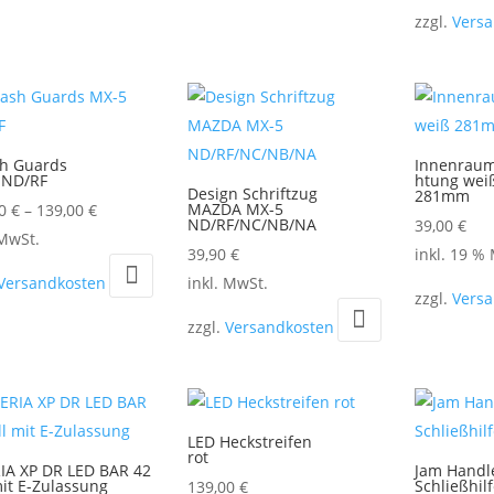
zzgl.
Vers
sh Guards
Innenraum
 ND/RF
htung wei
Design Schriftzug
281mm
MAZDA MX-5
00
€
–
139,00
€
ND/RF/NC/NB/NA
39,00
€
s
 MwSt.
39,90
€
inkl. 19 %
kt
Dieses
Versandkosten
inkl. MwSt.
zzgl.
Vers
Produkt
ere
zzgl.
Versandkosten
weist
nten
mehrere
Varianten
auf.
onen
LED Heckstreifen
Die
rot
en
IA XP DR LED BAR 42
Jam Handl
Optionen
mit E-Zulassung
Schließhilf
139,00
€