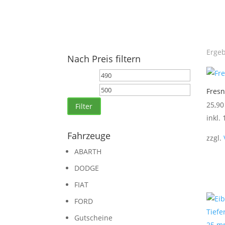
Ergeb
Nach Preis filtern
Min.
Max.
Preis
Preis
Fresn
25,9
Filter
inkl.
Fahrzeuge
zzgl.
ABARTH
DODGE
FIAT
FORD
Gutscheine