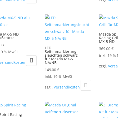
29
a MX-5 ND
Mazda Spir
ußstütze
Racing Gril
MX-5 ND
00
€
LED
369,00
€
Seitenmarkierung
 19 % MwSt.
sleuchten schwarz
inkl. 19 %
für Mazda MX-5
Versandkosten
NA/NB
zzgl.
Vers
149,00
€
inkl. 19 % MwSt.
zzgl.
Versandkosten
Spirit Racing