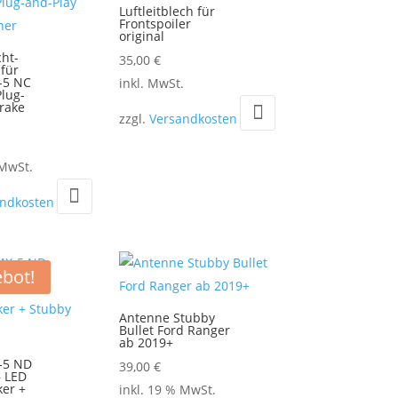
Luftleitblech für
Frontspoiler
original
cht-
35,00
€
 für
-5 NC
Dieses
inkl. MwSt.
Plug-
Produkt
rake
zzgl.
Versandkosten
weist
mehrere
 MwSt.
Varianten
auf.
andkosten
Die
Optionen
können
bot!
auf
der
Antenne Stubby
Bullet Ford Ranger
Produktseite
ab 2019+
gewählt
-5 ND
39,00
€
– LED
werden
ker +
inkl. 19 % MwSt.