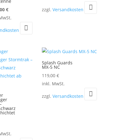
tenne
prünglicher
Aktueller
,00
€
zzgl.
Versandkosten
is
Preis
 MwSt.
:
ist:
andkosten
00 €
79,00 €.
Splash Guards
MX-5 NC
119,00
€
Dieses
inkl. MwSt.
Produkt
er
zzgl.
Versandkosten
ger
weist
–
mehrere
Schwarz
hichtet
Varianten
auf.
Die
 MwSt.