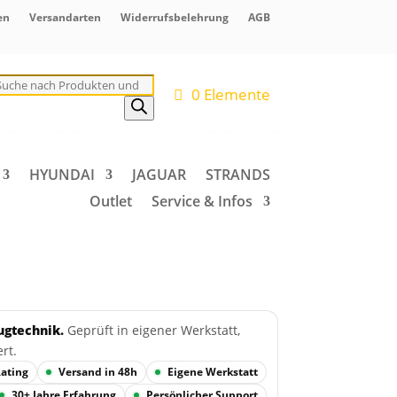
en
Versandarten
Widerrufsbelehrung
AGB
roducts
earch
0 Elemente
HYUNDAI
JAGUAR
STRANDS
Outlet
Service & Infos
ugtechnik.
Geprüft in eigener Werkstatt,
ert.
Rating
Versand in 48h
Eigene Werkstatt
30+ Jahre Erfahrung
Persönlicher Support