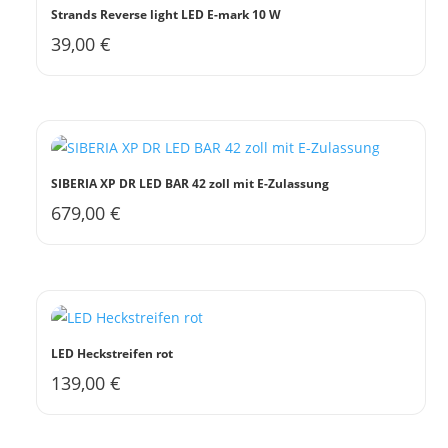
gewählt
Strands Reverse light LED E-mark 10 W
werden
39,00
€
SIBERIA XP DR LED BAR 42 zoll mit E-Zulassung
679,00
€
LED Heckstreifen rot
139,00
€
Dieses
Produkt
weist