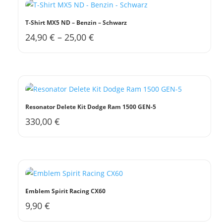
Varianten
auf.
T-Shirt MX5 ND – Benzin – Schwarz
Die
24,90
€
–
25,00
€
Dieses
Optionen
Produkt
können
weist
auf
mehrere
der
Varianten
Produktseite
auf.
gewählt
Resonator Delete Kit Dodge Ram 1500 GEN-5
Die
werden
330,00
€
Optionen
können
auf
der
Produktseite
gewählt
Emblem Spirit Racing CX60
werden
9,90
€