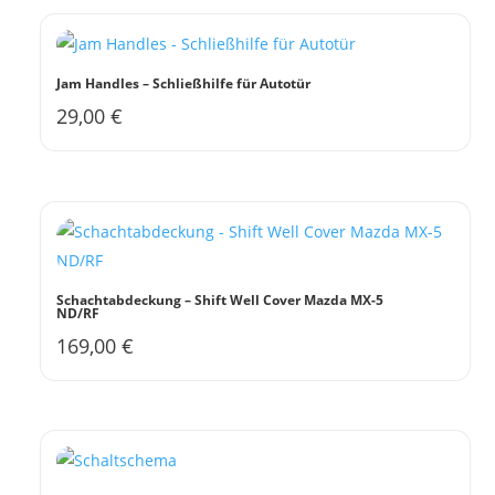
mehrere
Varianten
auf.
Jam Handles – Schließhilfe für Autotür
Die
29,00
€
Dieses
Optionen
Produkt
können
weist
auf
mehrere
der
Varianten
Produktseite
auf.
gewählt
Die
werden
Schachtabdeckung – Shift Well Cover Mazda MX-5
ND/RF
Optionen
169,00
€
können
auf
der
Produktseite
gewählt
werden