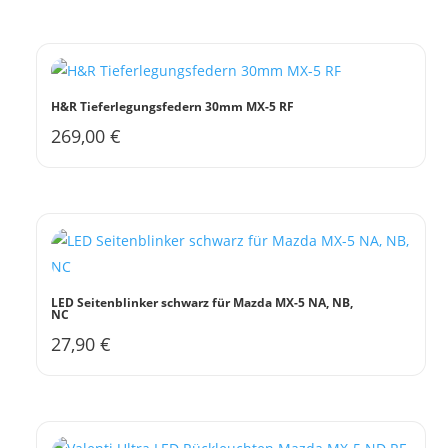
H&R Tieferlegungsfedern 30mm MX-5 RF
269,00
€
Dieses
Produkt
weist
mehrere
Varianten
auf.
Die
LED Seitenblinker schwarz für Mazda MX-5 NA, NB,
NC
Optionen
27,90
€
können
auf
der
Produktseite
gewählt