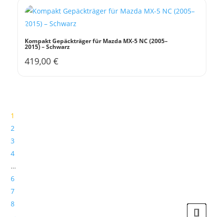
Kompakt Gepäckträger für Mazda MX-5 NC (2005–
2015) – Schwarz
419,00
€
1
2
3
4
…
6
7
8
→