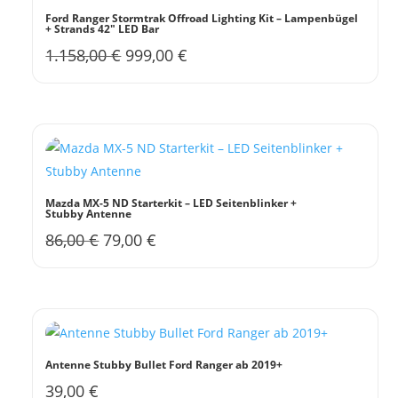
werden
Ford Ranger Stormtrak Offroad Lighting Kit – Lampenbügel
+ Strands 42″ LED Bar
Ursprünglicher
Aktueller
1.158,00
€
999,00
€
Preis
Preis
war:
ist:
1.158,00 €
999,00 €.
Mazda MX-5 ND Starterkit – LED Seitenblinker +
Stubby Antenne
Ursprünglicher
Aktueller
86,00
€
79,00
€
Preis
Preis
war:
ist:
86,00 €
79,00 €.
Antenne Stubby Bullet Ford Ranger ab 2019+
39,00
€