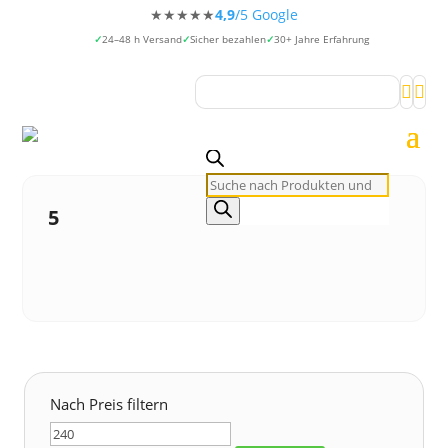
★★★★★
4,9
/5 Google
24–48 h Versand
Sicher bezahlen
30+ Jahre Erfahrung


Products
search
5
Nach Preis filtern
Min.
Max.