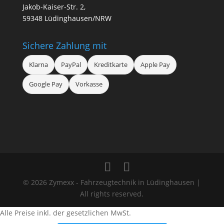
Jakob-Kaiser-Str. 2,
59348 Lüdinghausen/NRW
Sichere Zahlung mit
Klarna
PayPal
Kreditkarte
Apple Pay
Google Pay
Vorkasse
© 2026 Zymexx - Fahrzeugtechnik in Lüdinghausen |
All rights reserved.
Alle Preise inkl. der gesetzlichen MwSt.