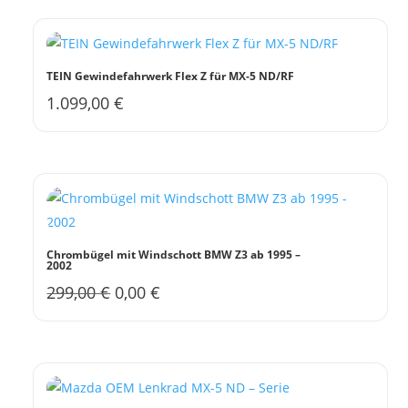
TEIN Gewindefahrwerk Flex Z für MX-5 ND/RF
1.099,00
€
Chrombügel mit Windschott BMW Z3 ab 1995 –
2002
Ursprünglicher
Aktueller
299,00
€
0,00
€
Preis
Preis
war:
ist:
299,00 €
0,00 €.