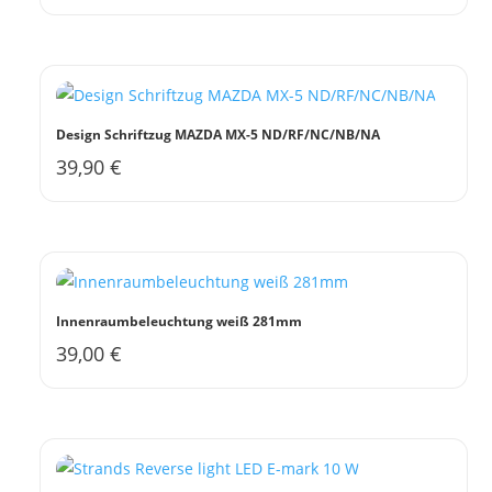
Produkt
können
weist
auf
mehrere
der
Varianten
Produktseite
auf.
gewählt
Design Schriftzug MAZDA MX-5 ND/RF/NC/NB/NA
Die
werden
39,90
€
Dieses
Optionen
Produkt
können
weist
auf
mehrere
der
Varianten
Produktseite
auf.
gewählt
Innenraumbeleuchtung weiß 281mm
Die
werden
39,00
€
Optionen
können
auf
der
Produktseite