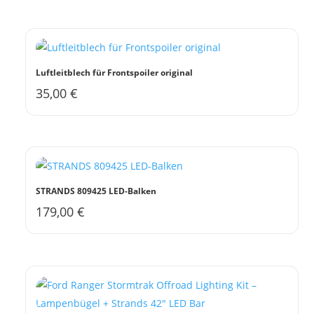
Luftleitblech für Frontspoiler original
35,00
€
Dieses
Produkt
weist
mehrere
Varianten
auf.
STRANDS 809425 LED-Balken
Die
179,00
€
Optionen
können
auf
der
Produktseite
gewählt