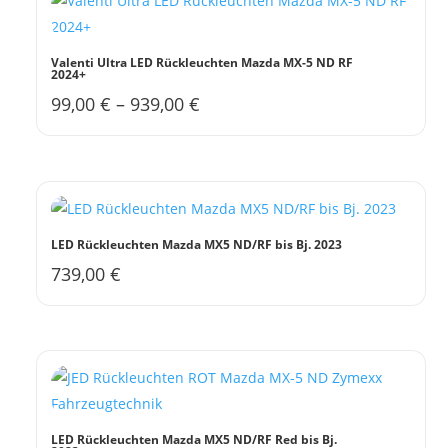
werden
Valenti Ultra LED Rückleuchten Mazda MX-5 ND RF
2024+
99,00
€
–
939,00
€
Dieses
Produkt
weist
mehrere
Varianten
auf.
LED Rückleuchten Mazda MX5 ND/RF bis Bj. 2023
Die
739,00
€
Optionen
können
auf
der
Produktseite
gewählt
werden
LED Rückleuchten Mazda MX5 ND/RF Red bis Bj.