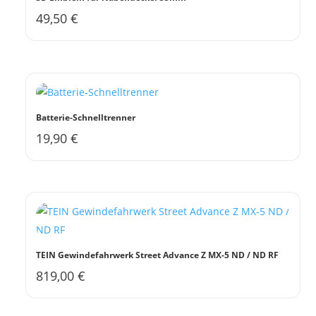
49,50
€
Batterie-Schnelltrenner
19,90
€
TEIN Gewindefahrwerk Street Advance Z MX-5 ND / ND RF
819,00
€