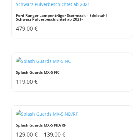
Ford Ranger Lampenträger Stormtrak – Edelstahl
Schwarz Pulverbeschichtet ab 2021-
479,00
€
Splash Guards MX-5 NC
119,00
€
Dieses
Produkt
weist
mehrere
Varianten
auf.
Splash Guards MX-5 ND/RF
Die
129,00
€
–
139,00
€
Dieses
Optionen