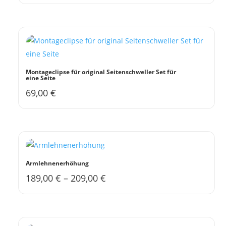
Montageclipse für original Seitenschweller Set für
eine Seite
69,00
€
Armlehnenerhöhung
189,00
€
–
209,00
€
Dieses
Produkt
weist
mehrere