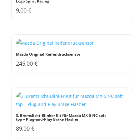
Logo Spirit Racing
9,00
€
Dieses
Produkt
weist
mehrere
Varianten
auf.
Mazda Original Reifendrucksensor
Die
245,00
€
Optionen
können
auf
der
Produktseite
gewählt
werden
3. Bremslicht-Blinker Kit für Mazda MX-5 NC soft
top – Plug-and-Play Brake Flasher
89,00
€