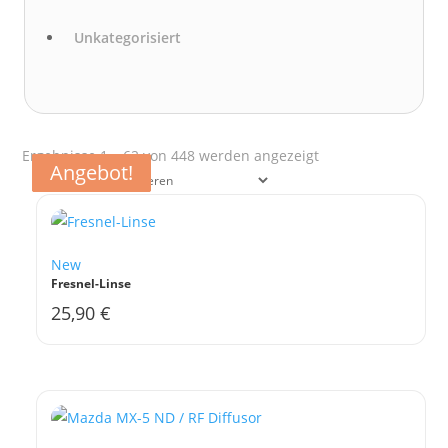
Unkategorisiert
Nach
Ergebnisse 1 – 62 von 448 werden angezeigt
Angebot!
Angebot!
Angebot!
Angebot!
Aktualität
sortiert
New
Fresnel-Linse
25,90
€