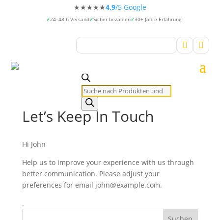
★★★★★
4,9
/5 Google
24–48 h Versand
Sicher bezahlen
30+ Jahre Erfahrung


Products
search
Let’s Keep In Touch
Hi
John
Help us to improve your experience with us through
better communication. Please adjust your
preferences for email
john@example.com
.
.
Suchen