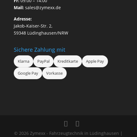
Fr:
09:00 – 14:00
Mail:
sales@zymexx.de
Adresse:
Jakob-Kaiser-Str. 2,
59348 Lüdinghausen/NRW
Sichere Zahlung mit
Klarna
PayPal
Kreditkarte
Apple Pay
Google Pay
Vorkasse
© 2026 Zymexx - Fahrzeugtechnik in Lüdinghausen |