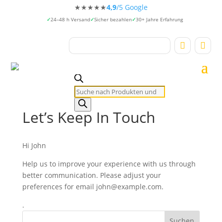
★★★★★
4,9
/5 Google
24–48 h Versand
Sicher bezahlen
30+ Jahre Erfahrung


Products
search
Let’s Keep In Touch
Hi
John
Help us to improve your experience with us through
better communication. Please adjust your
preferences for email
john@example.com
.
.
Suchen