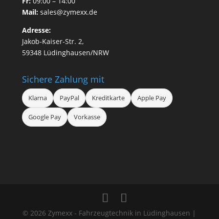
Fr:
09:00 – 14:00
Mail:
sales@zymexx.de
Adresse:
Jakob-Kaiser-Str. 2,
59348 Lüdinghausen/NRW
Sichere Zahlung mit
Klarna
PayPal
Kreditkarte
Apple Pay
Google Pay
Vorkasse
© 2026 Zymexx - Fahrzeugtechnik in Lüdinghausen |