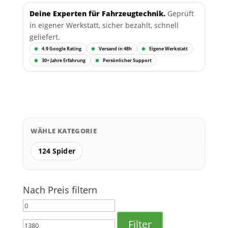
Deine Experten für Fahrzeugtechnik.
Geprüft
in eigener Werkstatt, sicher bezahlt, schnell
geliefert.
4.9 Google Rating
Versand in 48h
Eigene Werkstatt
30+ Jahre Erfahrung
Persönlicher Support
WÄHLE KATEGORIE
124 Spider
Nach Preis filtern
Min.
Max.
Preis
Preis
Filter