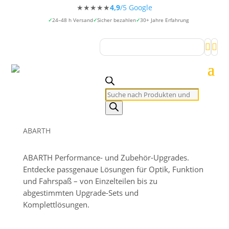
★★★★★
4,9
/5 Google
24–48 h Versand
Sicher bezahlen
30+ Jahre Erfahrung


Products
search
ABARTH
ABARTH Performance- und Zubehör-Upgrades.
Entdecke passgenaue Lösungen für Optik, Funktion
und Fahrspaß – von Einzelteilen bis zu
abgestimmten Upgrade-Sets und
Komplettlösungen.