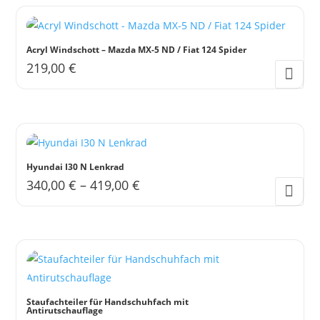
können
weist
auf
mehrere
der
Varianten
Acryl Windschott – Mazda MX-5 ND / Fiat 124 Spider
Produktseite
auf.
219,00
€
gewählt
Die
werden
Optionen
können
auf
der
Hyundai I30 N Lenkrad
Produktseite
340,00
€
–
419,00
€
gewählt
Dieses
werden
Produkt
weist
mehrere
Varianten
auf.
Staufachteiler für Handschuhfach mit
Antirutschauflage
Die