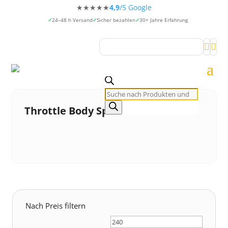
★★★★★
4,9
/5 Google
24–48 h Versand
Sicher bezahlen
30+ Jahre Erfahrung


Products
search
Throttle Body Spacer
Nach Preis filtern
Min.
Max.