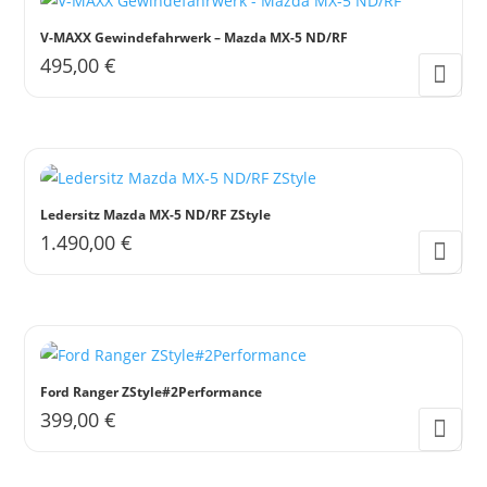
der
Varianten
V-MAXX Gewindefahrwerk – Mazda MX-5 ND/RF
Produktseite
auf.
495,00
€
gewählt
Die
werden
Optionen
können
auf
der
Ledersitz Mazda MX-5 ND/RF ZStyle
Produktseite
1.490,00
€
gewählt
werden
Ford Ranger ZStyle#2Performance
399,00
€