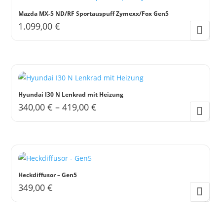
Mazda MX-5 ND/RF Sportauspuff Zymexx/Fox Gen5
1.099,00
€
Hyundai I30 N Lenkrad mit Heizung
340,00
€
–
419,00
€
Dieses
Produkt
weist
mehrere
Varianten
Heckdiffusor – Gen5
auf.
349,00
€
Die
Dieses
Optionen
Produkt