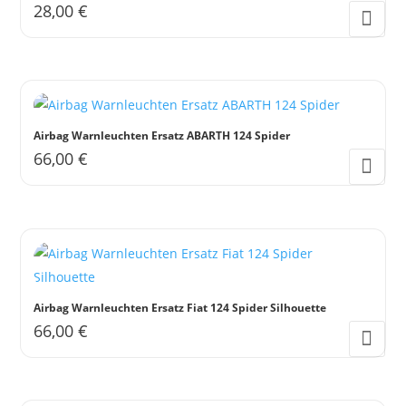
28,00
€
Optionen
können
auf
der
Produktseite
gewählt
Airbag Warnleuchten Ersatz ABARTH 124 Spider
66,00
€
werden
Airbag Warnleuchten Ersatz Fiat 124 Spider Silhouette
66,00
€