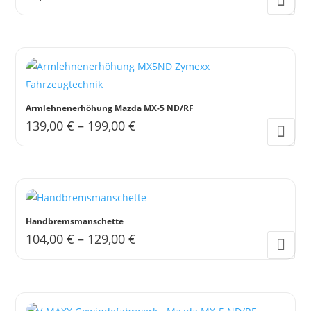
Armlehnenerhöhung Mazda MX-5 ND/RF
139,00
€
–
199,00
€
Dieses
Produkt
weist
mehrere
Varianten
Handbremsmanschette
auf.
104,00
€
–
129,00
€
Die
Dieses
Optionen
Produkt
können
weist
auf
mehrere