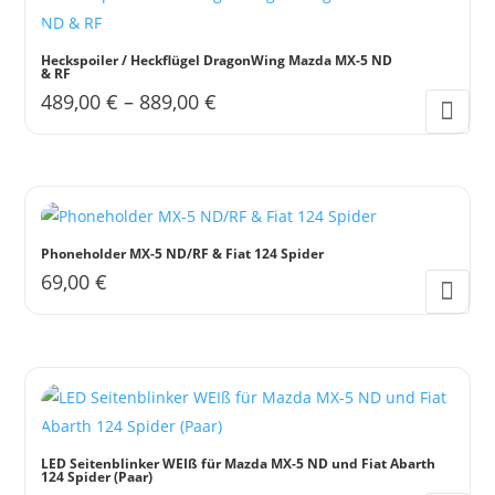
Heckspoiler / Heckflügel DragonWing Mazda MX-5 ND
& RF
489,00
€
–
889,00
€
Dieses
Produkt
weist
mehrere
Varianten
Phoneholder MX-5 ND/RF & Fiat 124 Spider
auf.
69,00
€
Die
Optionen
können
auf
der
Produktseite
LED Seitenblinker WEIß für Mazda MX-5 ND und Fiat Abarth
gewählt
124 Spider (Paar)