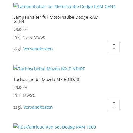
Lampenhalter für Motorhaube Dodge RAM
GEN4
79,00
€
inkl. 19 % MwSt.
zzgl.
Versandkosten
Tachoscheibe Mazda MX-5 ND/RF
49,00
€
Dieses
inkl. MwSt.
Produkt
zzgl.
Versandkosten
weist
mehrere
Varianten