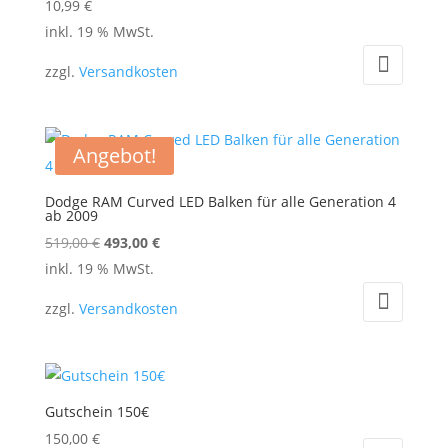
10,99
€
inkl. 19 % MwSt.
zzgl.
Versandkosten
Angebot!
Dodge RAM Curved LED Balken für alle Generation 4
ab 2009
Ursprünglicher
Aktueller
519,00
€
493,00
€
Preis
Preis
inkl. 19 % MwSt.
war:
ist:
zzgl.
Versandkosten
519,00 €
493,00 €.
Gutschein 150€
150,00
€