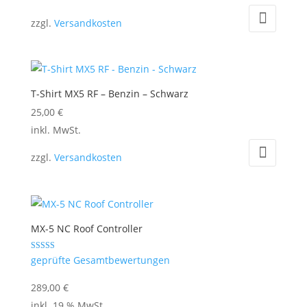
können
Produkt
auf
zzgl.
Versandkosten
weist
der
mehrere
Produktseite
Varianten
gewählt
auf.
werden
T-Shirt MX5 RF – Benzin – Schwarz
Die
25,00
€
Optionen
Dieses
inkl. MwSt.
können
Produkt
auf
zzgl.
Versandkosten
weist
der
mehrere
Produktseite
Varianten
gewählt
auf.
werden
MX-5 NC Roof Controller
Die
Optionen
Bewertet mit
geprüfte Gesamtbewertungen
5.00
können
von 5
289,00
€
auf
inkl. 19 % MwSt.