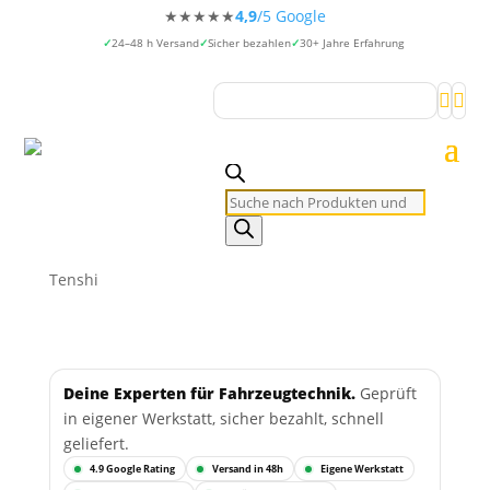
★★★★★
4,9
/5 Google
24–48 h Versand
Sicher bezahlen
30+ Jahre Erfahrung


Products
search
Tenshi
Deine Experten für Fahrzeugtechnik.
Geprüft
in eigener Werkstatt, sicher bezahlt, schnell
geliefert.
4.9 Google Rating
Versand in 48h
Eigene Werkstatt