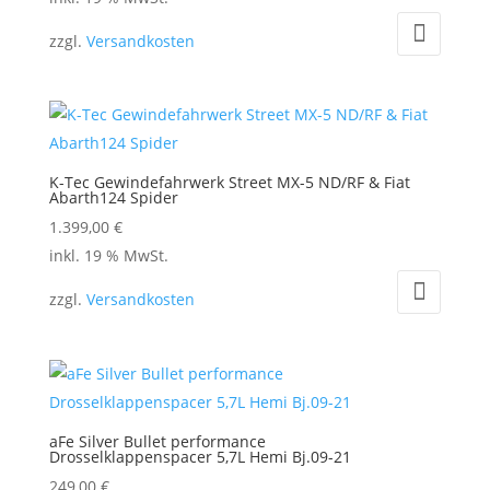
der
Produktseite
zzgl.
Versandkosten
gewählt
werden
K-Tec Gewindefahrwerk Street MX-5 ND/RF & Fiat
Abarth124 Spider
1.399,00
€
inkl. 19 % MwSt.
zzgl.
Versandkosten
aFe Silver Bullet performance
Drosselklappenspacer 5,7L Hemi Bj.09-21
249,00
€