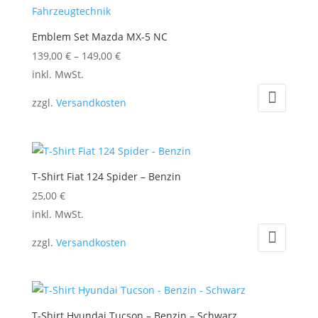
Emblem Set Mazda MX-5 NC
139,00
€
–
149,00
€
Dieses
inkl. MwSt.
Produkt
zzgl.
Versandkosten
weist
mehrere
Varianten
auf.
T-Shirt Fiat 124 Spider – Benzin
Die
25,00
€
Optionen
Dieses
inkl. MwSt.
können
Produkt
auf
zzgl.
Versandkosten
weist
der
mehrere
Produktseite
Varianten
gewählt
auf.
werden
T-Shirt Hyundai Tucson – Benzin – Schwarz