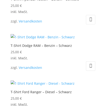
Die
25,00
€
Optionen
Dieses
inkl. MwSt.
können
Produkt
auf
zzgl.
Versandkosten
weist
der
mehrere
Produktseite
Varianten
gewählt
auf.
werden
T-Shirt Dodge RAM – Benzin – Schwarz
Die
25,00
€
Optionen
Dieses
inkl. MwSt.
können
Produkt
auf
zzgl.
Versandkosten
weist
der
mehrere
Produktseite
Varianten
gewählt
auf.
werden
T-Shirt Ford Ranger – Diesel – Schwarz
Die
25,00
€
Optionen
Dieses
inkl. MwSt.