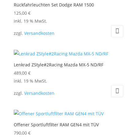
auf.
Rückfahrleuchten Set Dodge RAM 1500
Die
125,00
€
Optionen
inkl. 19 % MwSt.
können
auf
zzgl.
Versandkosten
der
Produktseite
gewählt
werden
Lenkrad ZStyle#2Racing Mazda MX-5 ND/RF
489,00
€
inkl. 19 % MwSt.
zzgl.
Versandkosten
Offener Sportluftfilter RAM GEN4 mit TÜV
790,00
€