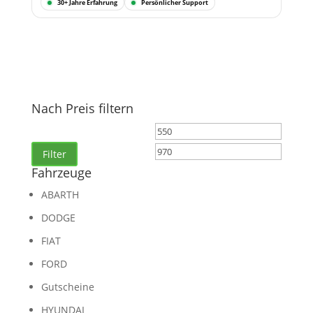
30+ Jahre Erfahrung
Persönlicher Support
Nach Preis filtern
Min.
Max.
Preis
Preis
Filter
Fahrzeuge
ABARTH
DODGE
FIAT
FORD
Gutscheine
HYUNDAI