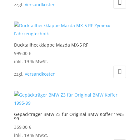
zzgl.
Versandkosten
weist
mehrere
Varianten
auf.
Die
Ducktailheckklappe Mazda MX-5 RF
Optionen
999,00
€
können
inkl. 19 % MwSt.
auf
der
zzgl.
Versandkosten
Produktseite
gewählt
werden
Gepäckträger BMW Z3 für Original BMW Koffer 1995-
99
359,00
€
inkl. 19 % MwSt.