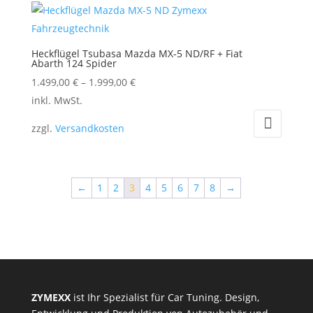
Heckflügel Tsubasa Mazda MX-5 ND/RF + Fiat
Abarth 124 Spider
1.499,00
€
–
1.999,00
€
Dieses
inkl. MwSt.
Produkt
zzgl.
Versandkosten
weist
mehrere
Varianten
←
1
2
3
4
5
6
7
8
→
auf.
Die
Optionen
können
auf
der
ZYMEXX
ist Ihr Spezialist für Car Tuning. Design,
Produktseite