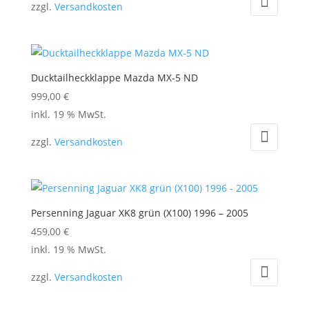
zzgl.
Versandkosten
weist
mehrere
Varianten
auf.
Ducktailheckklappe Mazda MX-5 ND
Die
999,00
€
Optionen
inkl. 19 % MwSt.
können
auf
zzgl.
Versandkosten
der
Produktseite
gewählt
werden
Persenning Jaguar XK8 grün (X100) 1996 – 2005
459,00
€
inkl. 19 % MwSt.
zzgl.
Versandkosten