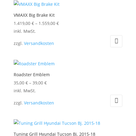
VMAXX Big Brake Kit
1.419,00
€
–
1.559,00
€
Dieses
inkl. MwSt.
Produkt
zzgl.
Versandkosten
weist
mehrere
Varianten
auf.
Roadster Emblem
Die
35,00
€
–
39,00
€
Optionen
Dieses
inkl. MwSt.
können
Produkt
auf
zzgl.
Versandkosten
weist
der
mehrere
Produktseite
Varianten
gewählt
auf.
werden
Tuning Grill Hyundai Tucson Bj. 2015-18