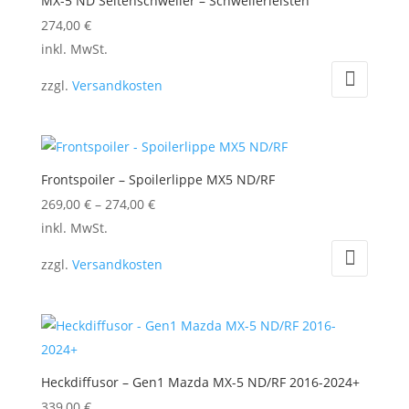
MX-5 ND Seitenschweller – Schwellerleisten
Die
274,00
€
Optionen
Dieses
inkl. MwSt.
können
Produkt
auf
zzgl.
Versandkosten
weist
der
mehrere
Produktseite
Varianten
gewählt
auf.
werden
Frontspoiler – Spoilerlippe MX5 ND/RF
Die
269,00
€
–
274,00
€
Optionen
Dieses
inkl. MwSt.
können
Produkt
auf
zzgl.
Versandkosten
weist
der
mehrere
Produktseite
Varianten
gewählt
auf.
werden
Die
Heckdiffusor – Gen1 Mazda MX-5 ND/RF 2016-2024+
Optionen
339,00
€