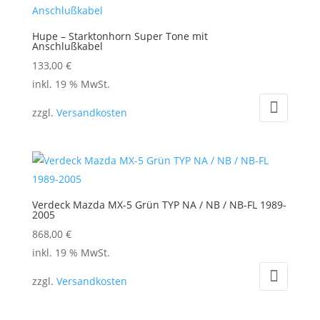
auf.
Die
Hupe – Starktonhorn Super Tone mit
Optionen
Anschlußkabel
können
133,00
€
auf
inkl. 19 % MwSt.
der
zzgl.
Versandkosten
Produktseite
gewählt
werden
Verdeck Mazda MX-5 Grün TYP NA / NB / NB-FL 1989-
2005
868,00
€
inkl. 19 % MwSt.
zzgl.
Versandkosten