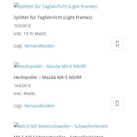
Splitter für Tagfahrlicht (Light Frames)
169,00
€
inkl. 19 % MwSt.
zzgl.
Versandkosten
Heckspoiler – Mazda MX-5 ND/RF
164,00
€
Dieses
inkl. MwSt.
Produkt
zzgl.
Versandkosten
weist
mehrere
Varianten
auf.