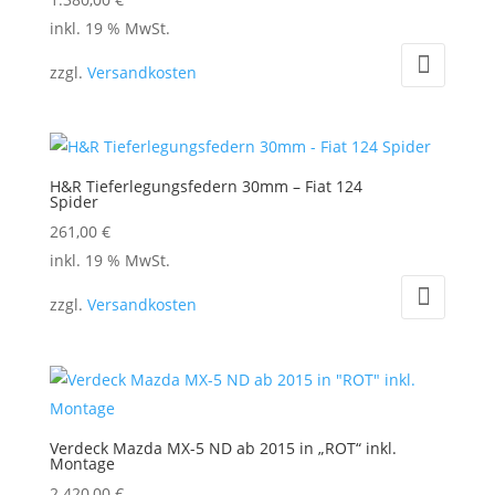
auf
inkl. 19 % MwSt.
der
zzgl.
Versandkosten
Produktseite
gewählt
werden
H&R Tieferlegungsfedern 30mm – Fiat 124
Spider
261,00
€
inkl. 19 % MwSt.
zzgl.
Versandkosten
Verdeck Mazda MX-5 ND ab 2015 in „ROT“ inkl.
Montage
2.420,00
€