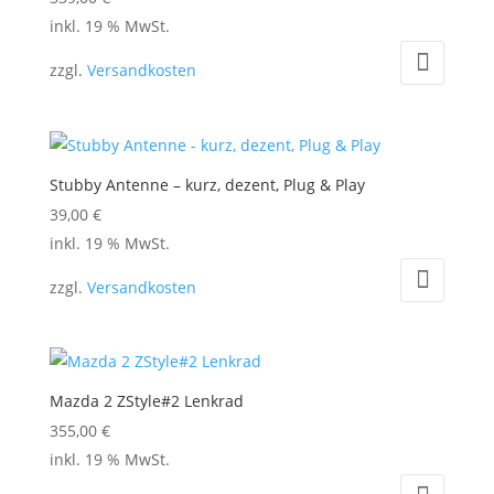
können
inkl. 19 % MwSt.
auf
der
zzgl.
Versandkosten
Produktseite
gewählt
werden
Stubby Antenne – kurz, dezent, Plug & Play
39,00
€
inkl. 19 % MwSt.
zzgl.
Versandkosten
Mazda 2 ZStyle#2 Lenkrad
355,00
€
inkl. 19 % MwSt.