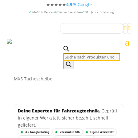
★★★★★
4,9
/5 Google
24–48 h Versand
Sicher bezahlen
30+ Jahre Erfahrung


Products
search
MX5 Tachoscheibe
Deine Experten für Fahrzeugtechnik.
Geprüft
in eigener Werkstatt, sicher bezahlt, schnell
geliefert.
4.9 Google Rating
Versand in 48h
Eigene Werkstatt