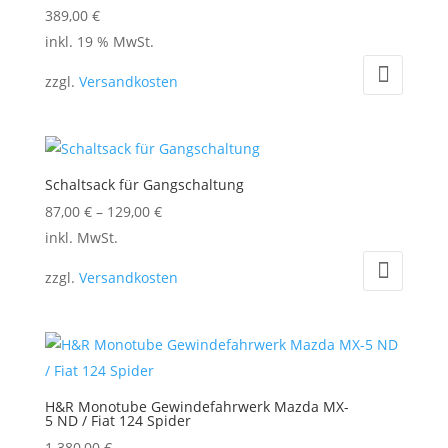
389,00
€
inkl. 19 % MwSt.
zzgl.
Versandkosten
Schaltsack für Gangschaltung
87,00
€
–
129,00
€
Dieses
inkl. MwSt.
Produkt
zzgl.
Versandkosten
weist
mehrere
Varianten
auf.
Die
H&R Monotube Gewindefahrwerk Mazda MX-
Optionen
5 ND / Fiat 124 Spider
können
1.380,00
€