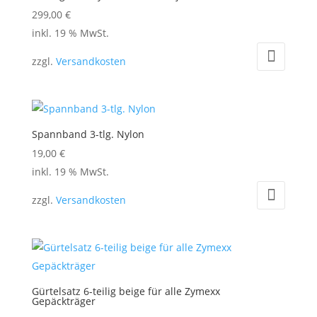
Die
299,00
€
Optionen
inkl. 19 % MwSt.
können
auf
zzgl.
Versandkosten
der
Produktseite
gewählt
werden
Spannband 3-tlg. Nylon
19,00
€
inkl. 19 % MwSt.
zzgl.
Versandkosten
Gürtelsatz 6-teilig beige für alle Zymexx
Gepäckträger