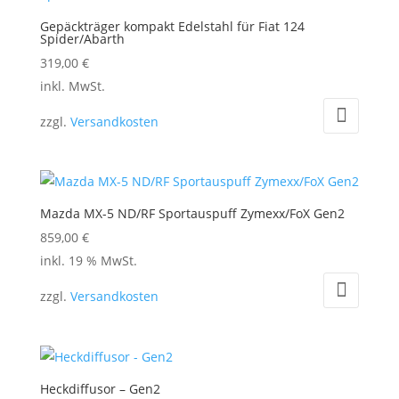
Gepäckträger kompakt Edelstahl für Fiat 124
Spider/Abarth
319,00
€
Dieses
inkl. MwSt.
Produkt
zzgl.
Versandkosten
weist
mehrere
Varianten
auf.
Mazda MX-5 ND/RF Sportauspuff Zymexx/FoX Gen2
Die
859,00
€
Optionen
inkl. 19 % MwSt.
können
auf
zzgl.
Versandkosten
der
Produktseite
gewählt
werden
Heckdiffusor – Gen2