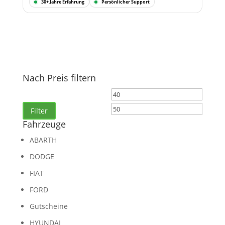
30+ Jahre Erfahrung
Persönlicher Support
Nach Preis filtern
Min.
Max.
Preis
Preis
Filter
Fahrzeuge
ABARTH
DODGE
FIAT
FORD
Gutscheine
HYUNDAI