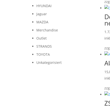
zzg
HYUNDAI
Jaguar
D
n
MAZDA
Merchandise
1.7
ink
Outlet
STRANDS
zzg
TOYOTA
A
Unkategorisiert
15
ink
zzg
Z