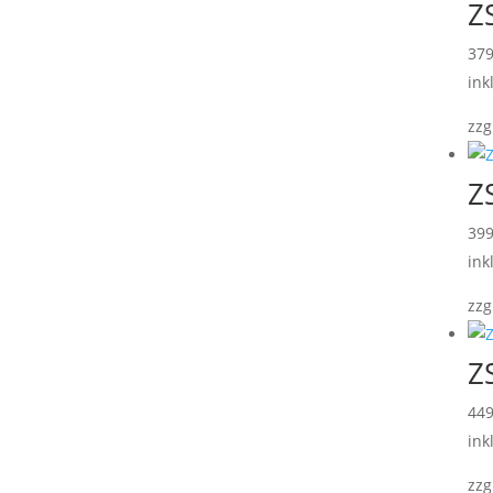
Z
37
ink
zzg
Z
39
ink
zzg
Z
44
ink
zzg