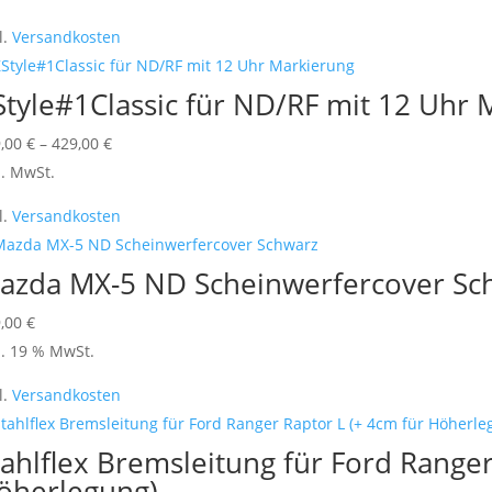
können
weist
l.
Versandkosten
auf
mehrere
der
Varianten
Style#1Classic für ND/RF mit 12 Uhr
Produktseite
auf.
gewählt
Die
Dieses
9,00
€
–
429,00
€
werden
Optionen
Produkt
l. MwSt.
können
weist
l.
Versandkosten
auf
mehrere
der
Varianten
azda MX-5 ND Scheinwerfercover Sc
Produktseite
auf.
gewählt
Die
9,00
€
werden
Optionen
l. 19 % MwSt.
können
l.
Versandkosten
auf
der
tahlflex Bremsleitung für Ford Ranger
Produktseite
öherlegung)
gewählt