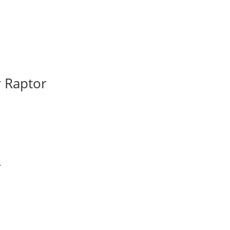
r Raptor
r