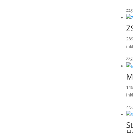
zzg
Z
28
ink
zzg
M
14
ink
zzg
S
H