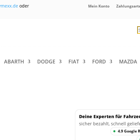
ymexx.de
oder
Mein Konto
Zahlungsart
P
s
ABARTH
DODGE
FIAT
FORD
MAZDA
Deine Experten für Fahrze
sicher bezahlt, schnell gelief
4.9 Google 