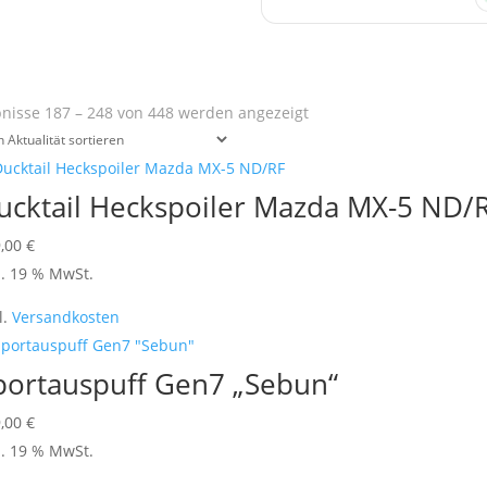
Nach
nisse 187 – 248 von 448 werden angezeigt
Aktualität
sortiert
ucktail Heckspoiler Mazda MX-5 ND/
9,00
€
l. 19 % MwSt.
l.
Versandkosten
portauspuff Gen7 „Sebun“
9,00
€
l. 19 % MwSt.