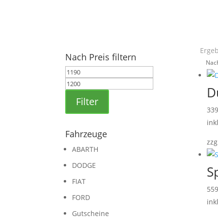
Ergeb
Nach Preis filtern
Min.
Max.
Preis
Preis
D
Filter
33
ink
Fahrzeuge
zzg
ABARTH
DODGE
S
FIAT
55
FORD
ink
Gutscheine