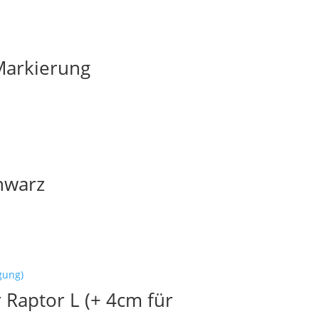
 Markierung
hwarz
 Raptor L (+ 4cm für