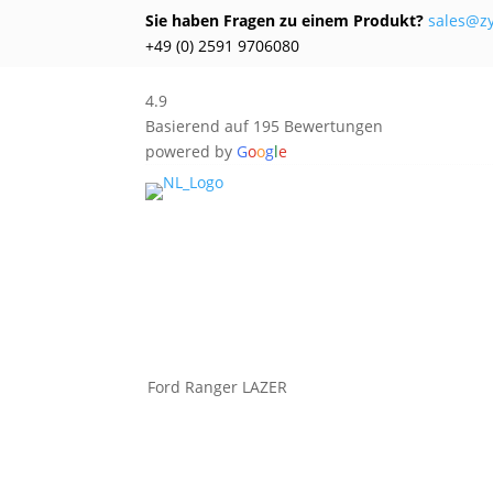
Sie haben Fragen zu einem Produkt?
sales@z
+49 (0) 2591 9706080
4.9
Basierend auf 195 Bewertungen
powered by
G
o
o
g
l
e
Ford Ranger LAZER