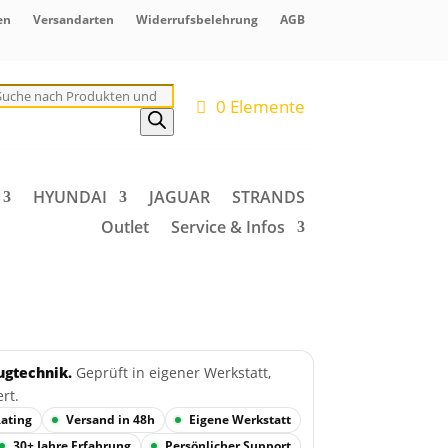
en
Versandarten
Widerrufsbelehrung
AGB
roducts
earch
0 Elemente
HYUNDAI
JAGUAR
STRANDS
Outlet
Service & Infos
ugtechnik.
Geprüft in eigener Werkstatt,
ert.
Rating
Versand in 48h
Eigene Werkstatt
30+ Jahre Erfahrung
Persönlicher Support