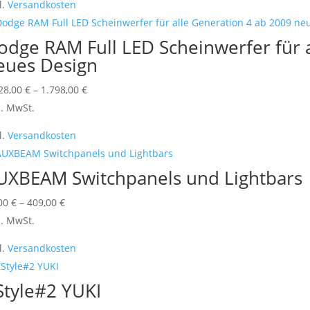
l.
Versandkosten
odge RAM Full LED Scheinwerfer für 
eues Design
Dieses
28,00
€
–
1.798,00
€
Produkt
l. MwSt.
weist
l.
Versandkosten
mehrere
Varianten
UXBEAM Switchpanels und Lightbars
auf.
Die
Dieses
,00
€
–
409,00
€
Optionen
Produkt
l. MwSt.
können
weist
l.
Versandkosten
auf
mehrere
der
Varianten
Style#2 YUKI
Produktseite
auf.
gewählt
Die