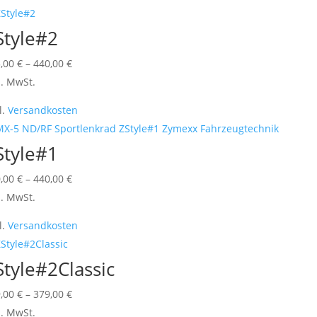
mehrere
der
Varianten
Style#2
Produktseite
auf.
gewählt
Die
Dieses
5,00
€
–
440,00
€
werden
Optionen
Produkt
l. MwSt.
können
weist
l.
Versandkosten
auf
mehrere
der
Varianten
Style#1
Produktseite
auf.
gewählt
Die
Dieses
0,00
€
–
440,00
€
werden
Optionen
Produkt
l. MwSt.
können
weist
l.
Versandkosten
auf
mehrere
der
Varianten
Style#2Classic
Produktseite
auf.
gewählt
Die
Dieses
9,00
€
–
379,00
€
werden
Optionen
Produkt
l. MwSt.